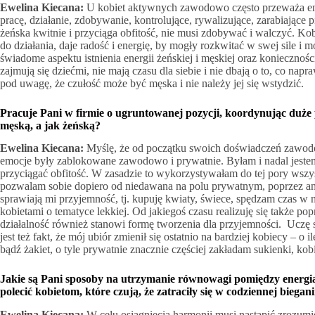
Ewelina Kiecana:
U kobiet aktywnych zawodowo często przeważa ene
pracę, działanie, zdobywanie, kontrolujące, rywalizujące, zarabiające p
żeńska kwitnie i przyciąga obfitość, nie musi zdobywać i walczyć. Ko
do działania, daje radość i energię, by mogły rozkwitać w swej sile i 
świadome aspektu istnienia energii żeńskiej i męskiej oraz koniecznośc
zajmują się dziećmi, nie mają czasu dla siebie i nie dbają o to, co nap
pod uwagę, że czułość może być męska i nie należy jej się wstydzić.
Pracuje Pani w firmie o ugruntowanej pozycji, koordynując duże 
męską, a jak żeńską?
Ewelina Kiecana:
Myślę, że od początku swoich doświadczeń zawod
emocje były zablokowane zawodowo i prywatnie. Byłam i nadal jestem 
przyciągać obfitość. W zasadzie to wykorzystywałam do tej pory wszyst
pozwalam sobie dopiero od niedawana na polu prywatnym, poprzez anga
sprawiają mi przyjemność, tj. kupuję kwiaty, świece, spędzam czas w 
kobietami o tematyce lekkiej. Od jakiegoś czasu realizuję się także p
działalność również stanowi formę tworzenia dla przyjemności. Ucz
jest też fakt, że mój ubiór zmienił się ostatnio na bardziej kobiecy – o
bądź żakiet, o tyle prywatnie znacznie częściej zakładam sukienki, kobi
Jakie są Pani sposoby na utrzymanie równowagi pomiędzy energią
polecić kobietom, które czują, że zatraciły się w codziennej biegan
Ewelina Kiecana:
W celu osiągnięcia harmonii musi nastąpić zrozumie