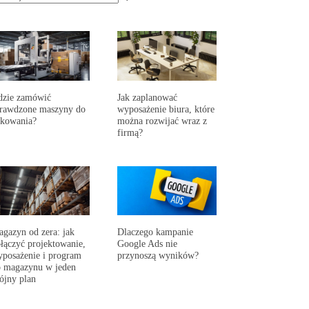
dzie zamówić
Jak zaplanować
prawdzone maszyny do
wyposażenie biura, które
akowania?
można rozwijać wraz z
firmą?
gazyn od zera: jak
Dlaczego kampanie
łączyć projektowanie,
Google Ads nie
posażenie i program
przynoszą wyników?
 magazynu w jeden
ójny plan