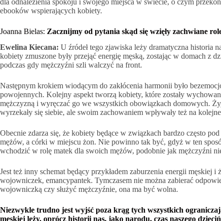
dla odnalezienia spokoju i swojego miejsca w świecie, o czym przeko
ebooków wspierających kobiety.
Joanna Bielas:
Zacznijmy od pytania skąd się wzięły zachwiane ro
Ewelina Kiecana:
U źródeł tego zjawiska leży dramatyczna historia 
kobiety zmuszone były przejąć energię męską, zostając w domach z dzi
podczas gdy mężczyźni szli walczyć na front.
Następnym krokiem wiodącym do zakłócenia harmonii było bezemoc
powojennych. Kolejny aspekt tworzą kobiety, które zostały wychowan
mężczyzną i wyręczać go we wszystkich obowiązkach domowych. Żyją
wyrzekały się siebie, ale swoim zachowaniem wpływały też na kolejne
Obecnie zdarza się, że kobiety będące w związkach bardzo często po
mężów, a córki w miejscu żon. Nie powinno tak być, gdyż w ten spos
wchodzić w rolę matek dla swoich mężów, podobnie jak mężczyźni nie 
Jest też inny schemat będący przykładem zaburzenia energii męskiej i że
wojowniczek, emancypantek. Tymczasem nie można zabierać odpowie
wojowniczką czy służyć mężczyźnie, ona ma być wolna.
Niezwykle trudno jest wyjść poza krąg tych wszystkich ograniczaj
męskiej leży, oprócz historii nas, jako narodu, czas naszego dzieci