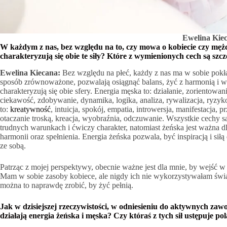
Ewelina Kie
W każdym z nas, bez względu na to, czy mowa o kobiecie czy mężc
charakteryzują się obie te siły? Które z wymienionych cech są szc
Ewelina Kiecana:
Bez względu na płeć, każdy z nas ma w sobie pokła
sposób zrównoważone, pozwalają osiągnąć balans, żyć z harmonią i 
charakteryzują się obie sfery. Energia męska to: działanie, zorientowan
ciekawość, zdobywanie, dynamika, logika, analiza, rywalizacja, ryzyk
to:
kreatywność
, intuicja, spokój, empatia, introwersja, manifestacja, 
otaczanie troską, kreacja, wyobraźnia, odczuwanie. Wszystkie cechy
trudnych warunkach i ćwiczy charakter, natomiast żeńska jest ważna 
harmonii oraz spełnienia. Energia żeńska pozwala, być inspiracją i siłą
ze sobą.
Patrząc z mojej perspektywy, obecnie ważne jest dla mnie, by wejść w s
Mam w sobie zasoby kobiece, ale nigdy ich nie wykorzystywałam świa
można to naprawdę zrobić, by żyć pełnią.
Jak w dzisiejszej rzeczywistości, w odniesieniu do aktywnych za
działają energia żeńska i męska? Czy któraś z tych sił ustępuje pola