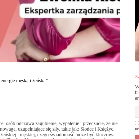
Za
 energię męską i żeńską”
W
b
a
ej osób odczuwa zagubienie, wypalenie i przeczucie, że nie
aga, uzupełniające się siły, takie jak: Słońce i Księżyc,
ne
ii żeńskiej i męskiej, czego świadomość może być kluczowa