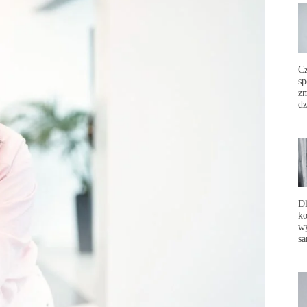
C
sp
zm
dz
Dl
ko
wy
sa