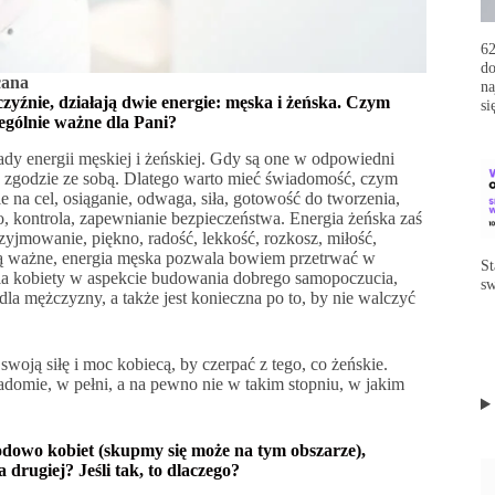
62
do
cana
na
zyźnie, działają dwie energie: męska i żeńska. Czym
si
zególnie ważne dla Pani?
dy energii męskiej i żeńskiej. Gdy są one w odpowiedni
w zgodzie ze sobą. Dlatego warto mieć świadomość, czym
ie na cel, osiąganie, odwaga, siła, gotowość do tworzenia,
o, kontrola, zapewnianie bezpieczeństwa. Energia żeńska zaś
przyjmowanie, piękno, radość, lekkość, rozkosz, miłość,
 są ważne, energia męska pozwala bowiem przetrwać w
St
dla kobiety w aspekcie budowania dobrego samopoczucia,
sw
 dla mężczyzny, a także jest konieczna po to, by nie walczyć
woją siłę i moc kobiecą, by czerpać z tego, co żeńskie.
domie, w pełni, a na pewno nie w takim stopniu, w jakim
wodowo kobiet (skupmy się może na tym obszarze),
 drugiej? Jeśli tak, to dlaczego?