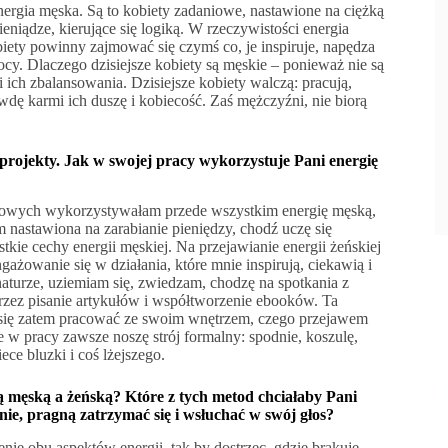
rgia męska. Są to kobiety zadaniowe, nastawione na ciężką
ieniądze, kierujące się logiką. W rzeczywistości energia
biety powinny zajmować się czymś co, je inspiruje, napędza
mocy. Dlaczego dzisiejsze kobiety są męskie – ponieważ nie są
i ich zbalansowania. Dzisiejsze kobiety walczą: pracują,
rawdę karmi ich duszę i kobiecość. Zaś mężczyźni, nie biorą
projekty. Jak w swojej pracy wykorzystuje Pani energię
owych wykorzystywałam przede wszystkim energię męską,
nastawiona na zarabianie pieniędzy, chodź uczę się
kie cechy energii męskiej. Na przejawianie energii żeńskiej
żowanie się w działania, które mnie inspirują, ciekawią i
naturze, uziemiam się, zwiedzam, chodzę na spotkania z
oprzez pisanie artykułów i współtworzenie ebooków. Ta
ę się zatem pracować ze swoim wnętrzem, czego przejawem
 ile w pracy zawsze noszę strój formalny: spodnie, koszulę,
ece bluzki i coś lżejszego.
 męską a żeńską? Które z tych metod chciałaby Pani
inie, pragną zatrzymać się i wsłuchać w swój głos?
nie obu aspektów energii, tak by dostrzec, gdzie brakuje