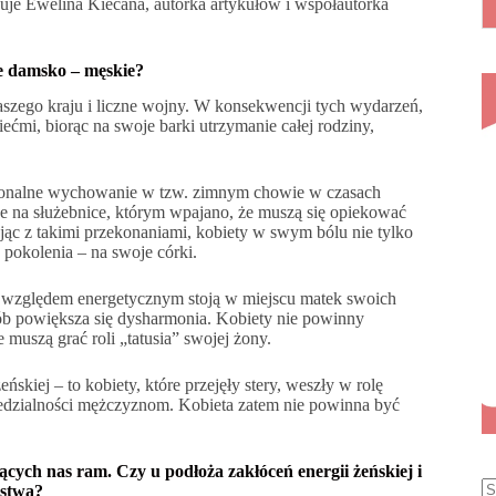
nuje Ewelina Kiecana, autorka artykułów i współautorka
le damsko – męskie?
naszego kraju i liczne wojny. W konsekwencji tych wydarzeń,
ećmi, biorąc na swoje barki utrzymanie całej rodziny,
jonalne wychowanie w tzw. zimnym chowie w czasach
e na służebnice, którym wpajano, że muszą się opiekować
c z takimi przekonaniami, kobiety w swym bólu nie tylko
 pokolenia – na swoje córki.
d względem energetycznym stoją w miejscu matek swoich
ób powiększa się dysharmonia. Kobiety nie powinny
muszą grać roli „tatusia” swojej żony.
ńskiej – to kobiety, które przejęły stery, weszły w rolę
dzialności mężczyznom. Kobieta zatem nie powinna być
ących nas ram. Czy u podłoża zakłóceń energii żeńskiej i
ństwa?