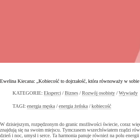
Ewelina Kiecana: „Kobiecość to dojrzałość, która równoważy w sobie
KATEGORIE:
Eksperci
/
Biznes
/
Rozwój osobisty
/
Wywiady
TAGI:
energia męska
/
energia żeńska
/
kobiecość
W dzisiejszym, rozpędzonym do granic możliwości świecie, coraz więc
znajdują się na swoim miejscu. Tymczasem wszechświatem rządzi równow
dzień i noc, umysł i serce. Ta harmonia panuje również na polu energ