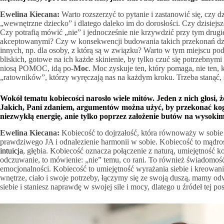
Ewelina Kiecana:
Warto rozszerzyć to pytanie i zastanowić się, czy d
„wewnętrzne dziecko” i dlatego daleko im do dorosłości. Czy dzisiejsz
Czy potrafią mówić „nie” i jednocześnie nie krzywdzić przy tym drugie
akceptowanymi? Czy w konsekwencji budowania takich przekonań dzi
innych, np. dla osoby, z którą są w związku? Warto w tym miejscu pod
bliskich, gotowe na ich każde skinienie, by tylko czuć się potrzebnymi
niosą POMOC, idą po-
Moc
. Moc zyskuje ten, który pomaga, nie ten,
„ratowników”, którzy wyręczają nas na każdym kroku. Trzeba stanąć,
Wokół tematu kobiecości narosło wiele mitów. Jeden z nich głosi, 
Jakich, Pani zdaniem, argumentów można użyć, by przekonać kogoś
niezwykłą energię, a
nie tylko poprzez założenie butów na wysoki
Ewelina Kiecana:
Kobiecość to dojrzałość, która równoważy w sobie
prawdziwego JA i odnalezienie harmonii w sobie. Kobiecość to mądrość
intuicja
, głębia. Kobiecość oznacza połączenie z naturą, umiejętność k
odczuwanie, to mówienie: „nie” temu, co rani. To również świadomość i
emocjonalności. Kobiecość to umiejętność wyrażania siebie i kreowani
wnętrze, ciało i swoje potrzeby, łączymy się ze swoją duszą, mamy 
siebie i staniesz naprawdę w swojej sile i mocy, dlatego u źródeł tej p