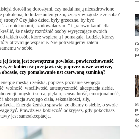
zisiejsi dorośli są dorosłymi, czy nadal mają nieuzdrowione
e pokolenia, to ludzie autentyczni, żyjący w zgodzie ze sobą?
j strony? Czy jako dzieci były grzeczne, by być
ś są opiekunami, „zadowalaczami” i „ratownikami” dla
kreślić, że należy rozróżnić osoby wyręczające swoich
 od takich osób, które wspierają i pomagają. Ludzie, którzy
 który otrzymuje wsparcie. Nie potrzebujemy zatem
G
 samemu w sobie.
s
p
że jej istotą jest zewnętrzna powłoka, powierzchowność.
, że kobiecość przejawia się poprzez nasze wnętrze,
m obcasie, czy pomalowanie ust czerwoną szminką?
 energię męską i żeńską, poprzez poznanie swojego
, wolność, wrażliwość, autentyczność, akceptacja siebie,
oherencji umysłu i serca, piękno, sensualność, emocjonalność,
 akceptacja swojego ciała, seksualności, siły,
Ma
a życia. Energia żeńska sprawia, że dbamy o siebie, o swoje
po
odwagę żyć. Prawdziwą kobiecość odkryjesz, gdy pokochasz
wy
ostawy jest samoakceptacja.
do
sp