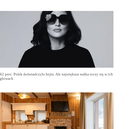
62 proc. Polek doświadczyło hejtu. Ale największa walka toczy się w ich
głowach