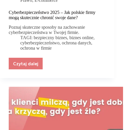
Prawo
,
E-commerce
Cyberbezpieczeństwo 2025 – Jak polskie firmy
mogą skutecznie chronić swoje dane?
Poznaj skuteczne sposoby na zachowanie
cyberbezpieczeństwa w Twojej firmie.
TAGI:
bezpieczny biznes
,
biznes online
,
cyberbezpieczeństwo
,
ochrona danych
,
ochrona w firmie
Czytaj dalej
Cyberbezpieczeństwo
2025
–
Jak
polskie
firmy
mogą
skutecznie
chronić
swoje
dane?