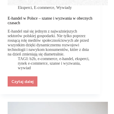
Eksperci
,
E-commerce
,
Wywiady
E-handel w Polsce – szanse i wyzwania w obecnych
czasach
E-handel stał się jednym z najważniejszych
sektorów polskiej gospodarki. Nie tylko poprzez
rosnącą rolę mediów społecznościowych ale przed
wszystkim dzięki dynamicznemu rozwojowi
technologii i nawykom konsumentów, które z dnia
na dzień zmieniają się diametralnie.
TAGI:
b2b
,
e-commerce
,
e-handel
,
eksperci
,
rynek e-commerce
,
szanse i wyzwania
,
wywiad
Czytaj dalej
E-
handel
w
Polsce
–
szanse
i