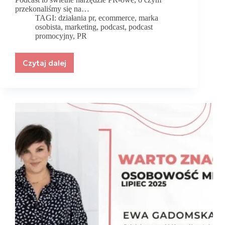
przekonaliśmy się na…
TAGI:
działania pr
,
ecommerce
,
marka
osobista
,
marketing
,
podcast
,
podcast
promocyjny
,
PR
Czytaj dalej
Podcast
jako
forma
promocji
biznesu
–
dlaczego
warto
mieć
swój
lub
wystąpić
jako
gość?