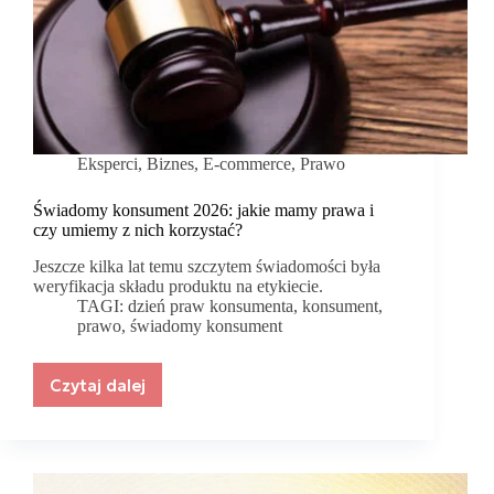
Eksperci
,
Biznes
,
E-commerce
,
Prawo
Świadomy konsument 2026: jakie mamy prawa i
czy umiemy z nich korzystać?
Jeszcze kilka lat temu szczytem świadomości była
weryfikacja składu produktu na etykiecie.
TAGI:
dzień praw konsumenta
,
konsument
,
prawo
,
świadomy konsument
Czytaj dalej
Świadomy
konsument
2026:
jakie
mamy