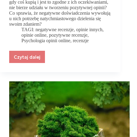
gdy coś kupią i jest to zgodne z ich oczekiwaniami,
nie bierze udziału w tworzeniu pozytywnej opinii?
Co sprawia, że negatywne doświadczenia wywołują
u nich potrzebę natychmiastowego dzielenia się
swoim zdaniem?
TAGI:
negatywne recenzje
,
opinie innych
,
opinie online
,
pozytywne recenzje
,
Psychologia opinii online
,
recenzje
Czytaj dalej
Psychologia
opinii
online.
Dlaczego
klienci
milczą,
gdy
jest
dobrze,
a
krzyczą,
gdy
jest
źle?