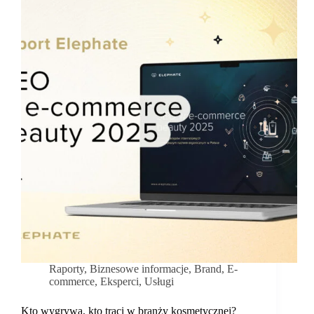
prawa
i
czy
umiemy
z
nich
korzystać?
Raporty
,
Biznesowe informacje
,
Brand
,
E-
commerce
,
Eksperci
,
Usługi
Kto wygrywa, kto traci w branży kosmetycznej?