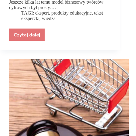
Jeszcze kilka lat temu model biznesowy twórców
cyfrowych był prosty:…
TAGI:
ekspert
,
produkty edukacyjne
,
tekst
ekspercki
,
wiedza
Czytaj dalej
Wiedza
jest
dostępna
za
darmo,
ale
doświadczenie
Eksperta
jest
bezcenne.
Nadchodzi
nowa
era
produktów
edukacyjnych.