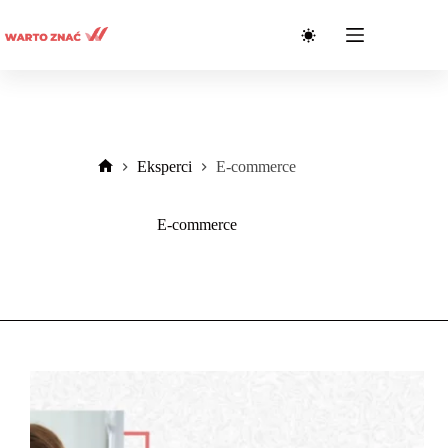
Przejdź
do
treści
Eksperci
E-commerce
Strona
główna
E-commerce