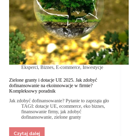
Eksperci
,
Biznes
,
E-commerce
,
Inwestycje
Zielone granty i dotacje UE 2025. Jak zdobyć
dofinansowanie na ekoinnowacje w firmie?
Kompleksowy poradnik
Jak zdobyć dofinansowanie? Pytanie to zaprząta gło
TAGI:
dotacje UE
,
ecommerce
,
eko biznes
,
finansowanie firmy
,
jak zdobyć
dofinansowanie
,
zielone granty
Czytaj dalej
Zielone