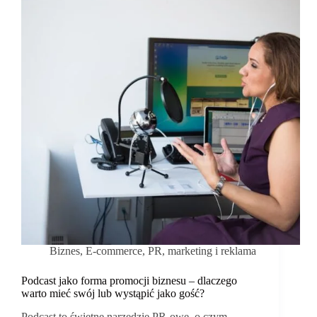
wyzwania
w
obecnych
czasach
Biznes
,
E-commerce
,
PR, marketing i reklama
Podcast jako forma promocji biznesu – dlaczego
warto mieć swój lub wystąpić jako gość?
Podcast to świetne narzędzie PR-owe, o czym