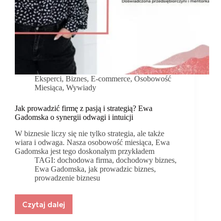
Eksperci
,
Biznes
,
E-commerce
,
Osobowość
Miesiąca
,
Wywiady
Jak prowadzić firmę z pasją i strategią? Ewa
Gadomska o synergii odwagi i intuicji
W biznesie liczy się nie tylko strategia, ale także
wiara i odwaga. Nasza osobowość miesiąca, Ewa
Gadomska jest tego doskonałym przykładem
TAGI:
dochodowa firma
,
dochodowy biznes
,
Ewa Gadomska
,
jak prowadzic biznes
,
prowadzenie biznesu
Czytaj dalej
Jak
prowadzić