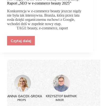
Raport „SEO w e-commerce beauty 2025”
Konkurencja w e-commerce beauty jeszcze nigdy
nie była tak intensywna. Branża, która przez lata
rosła dzięki organicznemu ruchowi z Google,
wchodzi dziś w zupełnie nowy etap.
TAGI:
beauty
,
e-commerce
,
raport
Czytaj dalej
Kto
wygrywa,
kto
traci
w
branży
kosmetycznej?
Raport
„SEO
w
e-
commerce
beauty
2025”