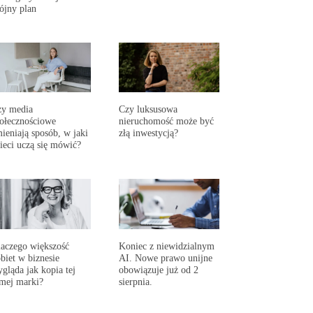
ójny plan
zy media
Czy luksusowa
ołecznościowe
nieruchomość może być
ieniają sposób, w jaki
złą inwestycją?
ieci uczą się mówić?
aczego większość
Koniec z niewidzialnym
biet w biznesie
AI. Nowe prawo unijne
gląda jak kopia tej
obowiązuje już od 2
mej marki?
sierpnia.