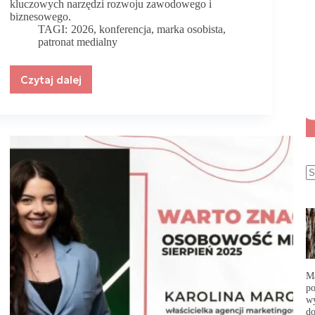
kluczowych narzędzi rozwoju zawodowego i
biznesowego.
TAGI:
2026
,
konferencja
,
marka osobista
,
patronat medialny
Czytaj dalej
Jak
spójnie
budować
markę
osobistą
–
od
fundamentów
do
świadomej
obecności w
mediach.
Wyjątkowa
konferencja
już
Ma
w
po
lutym!
wy
do