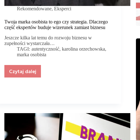
Rekomendowane
,
Eksperci
Twoja marka osobista to ego czy strategia. Dlaczego
część ekspertów buduje wizerunek zamiast biznesu
Jeszcze kilka lat temu do rozwoju biznesu w
zupełności wystarczała…
TAGI:
autentyczność
,
karolina orzechowska
,
marka osobista
Czytaj dalej
Twoja
marka
osobista
to
ego
czy
strategia.
Dlaczego
część
ekspertów
buduje
wizerunek