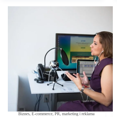
—
jakie
narzędzia
warto
teraz
znać,
by
oszczędzać
czas
i
pieniądze?
Biznes
,
E-commerce
,
PR, marketing i reklama