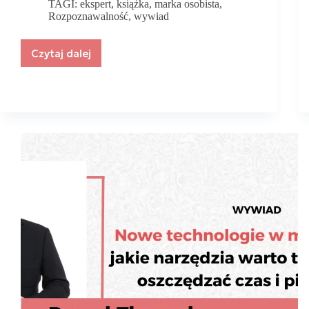
TAGI:
ekspert
,
książka
,
marka osobista
,
Rozpoznawalność
,
wywiad
Czytaj dalej
Rozpoznawalność
zaczyna
się
od
wartości