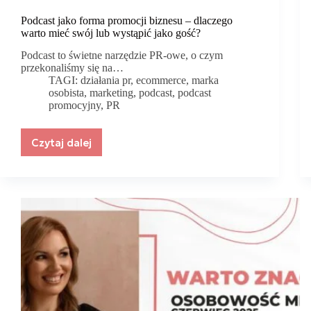
Podcast jako forma promocji biznesu – dlaczego
warto mieć swój lub wystąpić jako gość?
Podcast to świetne narzędzie PR-owe, o czym
przekonaliśmy się na…
TAGI:
działania pr
,
ecommerce
,
marka
osobista
,
marketing
,
podcast
,
podcast
promocyjny
,
PR
Czytaj dalej
Podcast
jako
forma
promocji
biznesu
–
dlaczego
warto
mieć
swój
lub
wystąpić
jako