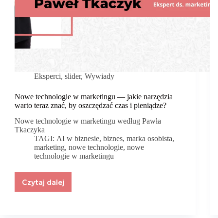
Eksperci
,
slider
,
Wywiady
Nowe technologie w marketingu — jakie narzędzia
warto teraz znać, by oszczędzać czas i pieniądze?
Nowe technologie w marketingu według Pawła
Tkaczyka
TAGI:
AI w biznesie
,
biznes
,
marka osobista
,
marketing
,
nowe technologie
,
nowe
technologie w marketingu
Czytaj dalej
Nowe
technologie
w
marketingu