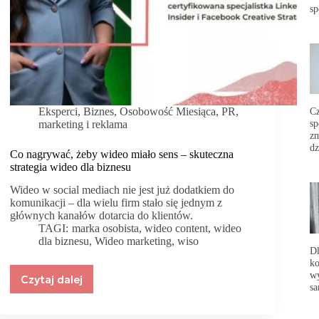
sp
Eksperci
,
Biznes
,
Osobowość Miesiąca
,
PR,
C
sp
marketing i reklama
zm
dz
Co nagrywać, żeby wideo miało sens – skuteczna
strategia wideo dla biznesu
Wideo w social mediach nie jest już dodatkiem do
komunikacji – dla wielu firm stało się jednym z
głównych kanałów dotarcia do klientów.
TAGI:
marka osobista
,
wideo content
,
wideo
dla biznesu
,
Wideo marketing
,
wiso
Dl
ko
wy
Czytaj dalej
Co
sa
nagrywać,
żeby