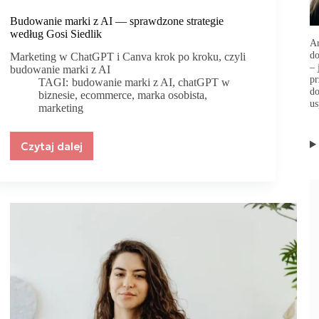
Budowanie marki z AI — sprawdzone strategie
według Gosi Siedlik
Ar
d
Marketing w ChatGPT i Canva krok po kroku, czyli
– 
budowanie marki z AI
p
TAGI:
budowanie marki z AI
,
chatGPT w
do
biznesie
,
ecommerce
,
marka osobista
,
us
marketing
Czytaj dalej
Budowanie
marki
z
AI
—
sprawdzone
strategie
według
Gosi
Siedlik