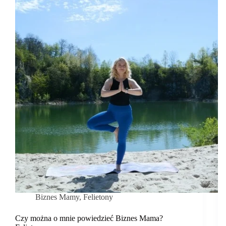
ceną
do
zapłacenia.
Felieton.
Biznes Mamy
,
Felietony
Czy można o mnie powiedzieć Biznes Mama?