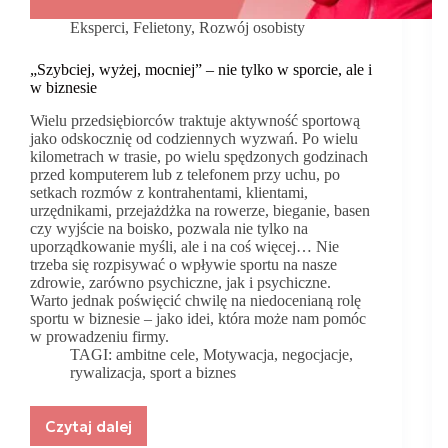
Eksperci
,
Felietony
,
Rozwój osobisty
„Szybciej, wyżej, mocniej” – nie tylko w sporcie, ale i
w biznesie
Wielu przedsiębiorców traktuje aktywność sportową
jako odskocznię od codziennych wyzwań. Po wielu
kilometrach w trasie, po wielu spędzonych godzinach
przed komputerem lub z telefonem przy uchu, po
setkach rozmów z kontrahentami, klientami,
urzędnikami, przejażdżka na rowerze, bieganie, basen
czy wyjście na boisko, pozwala nie tylko na
uporządkowanie myśli, ale i na coś więcej… Nie
trzeba się rozpisywać o wpływie sportu na nasze
zdrowie, zarówno psychiczne, jak i psychiczne.
Warto jednak poświęcić chwilę na niedocenianą rolę
sportu w biznesie – jako idei, która może nam pomóc
w prowadzeniu firmy.
TAGI:
ambitne cele
,
Motywacja
,
negocjacje
,
rywalizacja
,
sport a biznes
Czytaj dalej
„Szybciej,