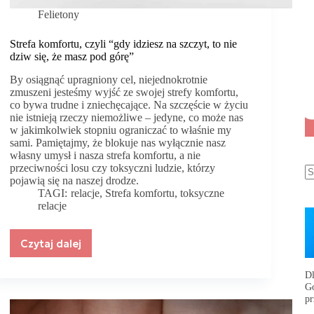
Felietony
Strefa komfortu, czyli “gdy idziesz na szczyt, to nie
dziw się, że masz pod górę”
By osiągnąć upragniony cel, niejednokrotnie
zmuszeni jesteśmy wyjść ze swojej strefy komfortu,
co bywa trudne i zniechęcające. Na szczęście w życiu
nie istnieją rzeczy niemożliwe – jedyne, co może nas
w jakimkolwiek stopniu ograniczać to właśnie my
sami. Pamiętajmy, że blokuje nas wyłącznie nasz
własny umysł i nasza strefa komfortu, a nie
przeciwności losu czy toksyczni ludzie, którzy
pojawią się na naszej drodze.
TAGI:
relacje
,
Strefa komfortu
,
toksyczne
relacje
Czytaj dalej
Strefa
komfortu,
czyli
Dl
Go
“gdy
p
idziesz