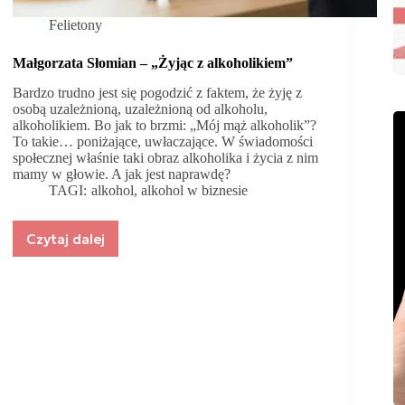
Felietony
Małgorzata Słomian – „Żyjąc z alkoholikiem”
Bardzo trudno jest się pogodzić z faktem, że żyję z
osobą uzależnioną, uzależnioną od alkoholu,
alkoholikiem. Bo jak to brzmi: „Mój mąż alkoholik”?
To takie… poniżające, uwłaczające. W świadomości
społecznej właśnie taki obraz alkoholika i życia z nim
mamy w głowie. A jak jest naprawdę?
TAGI:
alkohol
,
alkohol w biznesie
Czytaj dalej
Małgorzata
Słomian
–
„Żyjąc
z
alkoholikiem”