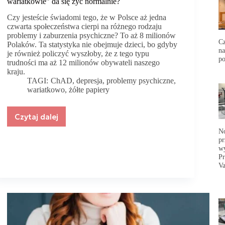
wariatkowie” da się żyć normalnie?
Czy jesteście świadomi tego, że w Polsce aż jedna
czwarta społeczeństwa cierpi na różnego rodzaju
problemy i zaburzenia psychiczne? To aż 8 milionów
Cz
Polaków. Ta statystyka nie obejmuje dzieci, bo gdyby
na
je również policzyć wyszłoby, że z tego typu
p
trudności ma aż 12 milionów obywateli naszego
kraju.
TAGI:
ChAD
,
depresja
,
problemy psychiczne
,
wariatkowo
,
żółte papiery
Czytaj dalej
Czy
„żółte
No
papiery”
pr
wy
istnieją,
Pr
a
Va
po
pobycie
w
”
wariatkowie”
da