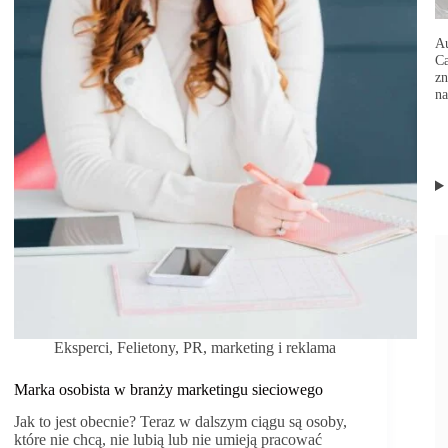
się
żyć
normalnie?
Au
Ca
zn
na
Eksperci
,
Felietony
,
PR, marketing i reklama
Marka osobista w branży marketingu sieciowego
Jak to jest obecnie? Teraz w dalszym ciągu są osoby,
które nie chcą, nie lubią lub nie umieją pracować