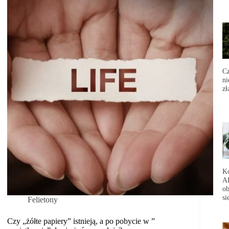
na
szczyt,
to
nie
dziw
się,
że
masz
Cz
pod
ni
górę”
zł
Ko
AI
ob
si
Felietony
Czy „żółte papiery” istnieją, a po pobycie w ”