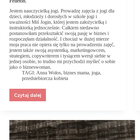
Felieton.
Jestem nauczycielką jogi. Prowadzę zajęcia z jogi dla
dzieci, młodzieży i dorosłych w szkole jogi i
uważności Miś Jogin, której jestem założycielką i
instruktorką jednocześnie. Całkiem niedawno
postanowiłam przekształcić swoją pasję w biznes i
rozpoczęłam działalność. I chociaż w dużej mierze
moja praca nie opiera się tylko na prowadzeniu zajęć,
jestem także swoją asystentką, marketingowcem,
strategiem, copywriterem i tysiącem wersji siebie w
jednej osobie, to trudno mi przychodzi myśleć o sobie
jako o bizneswoman.
TAGI:
Anna Wołos
,
biznes mama
,
joga
,
przedsiebiorcza kobieta
Czytaj dalej
Czy
można
o
mnie
powiedzieć
Biznes
Mama?
Felieton.