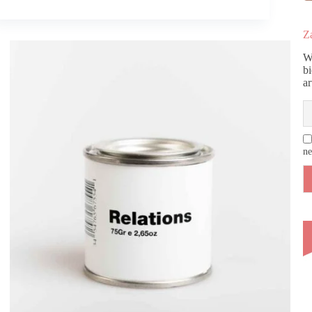
Za
W
b
a
ne