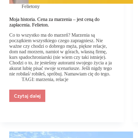
Felietony
Moja historia. Cena za marzenia – jest ceną do
zapłacenia. Felieton.
Co to wszystko ma do marzeń? Marzenia są
początkiem wszystkiego czego zapragniesz. Nie
ważne czy chodzi o dobrego męża, piękne relacje,
dom nad morzem, namiot w górach, własną firmę,
kurs spadochroniarski (nie wiem czy taki istnieje).
Chodzi o to, że jesteśmy autorami swojego życia a ja
akurat lubię pisać swoje scenariusze. Jeśli nigdy tego
nie robiłaś/ robiłeś, spróbuj. Namawiam cię do tego.
TAGI:
marzenia
,
relacje
Czytaj dalej
Moja
historia.
Cena
za
marzenia
–
jest