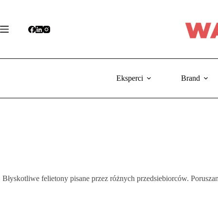
Przejdź
do
treści
Eksperci
Brand
Błyskotliwe felietony pisane przez różnych przedsiebiorców. Porusz