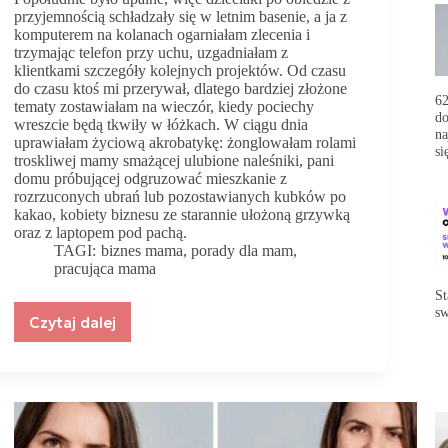
przyjemnością schładzały się w letnim basenie, a ja z
komputerem na kolanach ogarniałam zlecenia i
trzymając telefon przy uchu, uzgadniałam z
klientkami szczegóły kolejnych projektów. Od czasu
do czasu ktoś mi przerywał, dlatego bardziej złożone
62
tematy zostawiałam na wieczór, kiedy pociechy
do
wreszcie będą tkwiły w łóżkach. W ciągu dnia
na
uprawiałam życiową akrobatykę: żonglowałam rolami
si
troskliwej mamy smażącej ulubione naleśniki, pani
domu próbującej odgruzować mieszkanie z
rozrzuconych ubrań lub pozostawianych kubków po
kakao, kobiety biznesu ze starannie ułożoną grzywką
oraz z laptopem pod pachą.
TAGI:
biznes mama
,
porady dla mam
,
pracująca mama
St
sw
Czytaj dalej
Rób
to,
co
czujesz,
nie
to
co