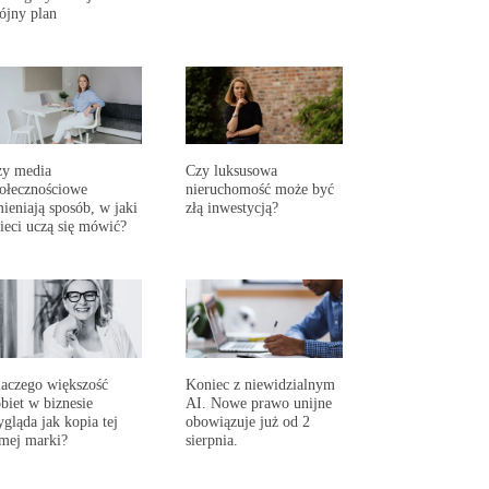
ójny plan
zy media
Czy luksusowa
ołecznościowe
nieruchomość może być
ieniają sposób, w jaki
złą inwestycją?
ieci uczą się mówić?
aczego większość
Koniec z niewidzialnym
biet w biznesie
AI. Nowe prawo unijne
gląda jak kopia tej
obowiązuje już od 2
mej marki?
sierpnia.