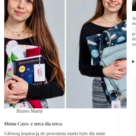
ci
podpowiadają
inni!
Ar
d
– 
p
do
us
Biznes Mamy
Mama Cayo- z serca dla serca.
Główną inspiracją do powstania marki było dla mnie