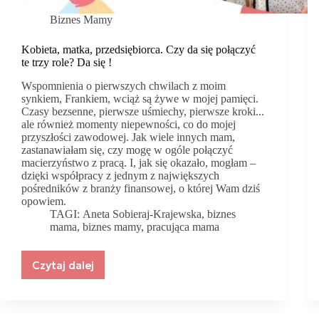
Biznes Mamy
Kobieta, matka, przedsiębiorca. Czy da się połączyć
te trzy role? Da się !
Wspomnienia o pierwszych chwilach z moim
synkiem, Frankiem, wciąż są żywe w mojej pamięci.
Czasy bezsenne, pierwsze uśmiechy, pierwsze kroki...
ale również momenty niepewności, co do mojej
przyszłości zawodowej. Jak wiele innych mam,
zastanawiałam się, czy mogę w ogóle połączyć
macierzyństwo z pracą. I, jak się okazało, mogłam –
dzięki współpracy z jednym z największych
pośredników z branży finansowej, o której Wam dziś
opowiem.
TAGI:
Aneta Sobieraj-Krajewska
,
biznes
mama
,
biznes mamy
,
pracująca mama
Czytaj dalej
Kobieta,
matka,
przedsiębiorca.
Czy