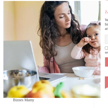
Za
W
b
a
ne
Biznes Mamy