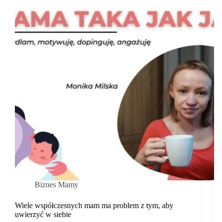
dziecku
kosztem
zaangażowania
w
pracę…
Wywiad
Biznes Mamy
Wiele współczesnych mam ma problem z tym, aby
uwierzyć w siebie