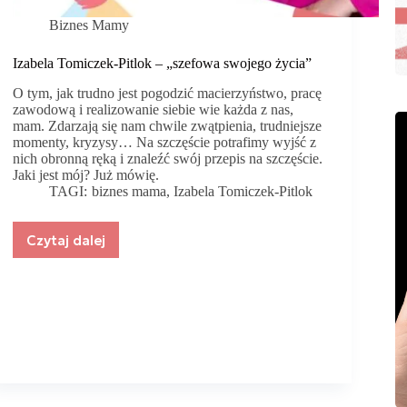
Biznes Mamy
Izabela Tomiczek-Pitlok – „szefowa swojego życia”
O tym, jak trudno jest pogodzić macierzyństwo, pracę
zawodową i realizowanie siebie wie każda z nas,
mam. Zdarzają się nam chwile zwątpienia, trudniejsze
momenty, kryzysy… Na szczęście potrafimy wyjść z
nich obronną ręką i znaleźć swój przepis na szczęście.
Jaki jest mój? Już mówię.
TAGI:
biznes mama
,
Izabela Tomiczek-Pitlok
Czytaj dalej
Izabela
Tomiczek-
Pitlok
–
„szefowa
swojego
życia”