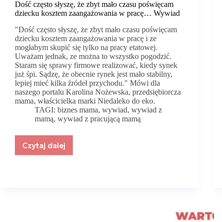
Dość często słyszę, że zbyt mało czasu poświęcam
dziecku kosztem zaangażowania w pracę… Wywiad
"Dość często słyszę, że zbyt mało czasu poświęcam
dziecku kosztem zaangażowania w pracę i ze
mogłabym skupić się tylko na pracy etatowej.
Uważam jednak, ze można to wszystko pogodzić.
Staram się sprawy firmowe realizować, kiedy synek
już śpi. Sądzę, że obecnie rynek jest mało stabilny,
lepiej mieć kilka źródeł przychodu." Mówi dla
naszego portalu Karolina Nożewska, przedsiębiorcza
mama, właścicielka marki Niedaleko do eko.
TAGI:
biznes mama
,
wywiad
,
wywiad z
mamą
,
wywiad z pracującą mamą
Czytaj dalej
Dość
często
słyszę,
że
zbyt
mało
czasu
poświęcam