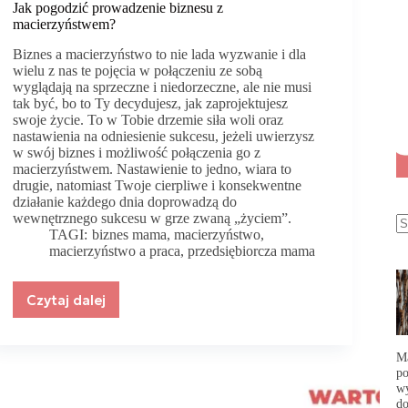
Jak pogodzić prowadzenie biznesu z
macierzyństwem?
Biznes a macierzyństwo to nie lada wyzwanie i dla
wielu z nas te pojęcia w połączeniu ze sobą
wyglądają na sprzeczne i niedorzeczne, ale nie musi
tak być, bo to Ty decydujesz, jak zaprojektujesz
swoje życie. To w Tobie drzemie siła woli oraz
nastawienia na odniesienie sukcesu, jeżeli uwierzysz
w swój biznes i możliwość połączenia go z
macierzyństwem. Nastawienie to jedno, wiara to
drugie, natomiast Twoje cierpliwe i konsekwentne
działanie każdego dnia doprowadzą do
wewnętrznego sukcesu w grze zwaną „życiem”.
TAGI:
biznes mama
,
macierzyństwo
,
macierzyństwo a praca
,
przedsiębiorcza mama
Czytaj dalej
Jak
pogodzić
prowadzenie
Ma
biznesu
po
z
wy
macierzyństwem?
do