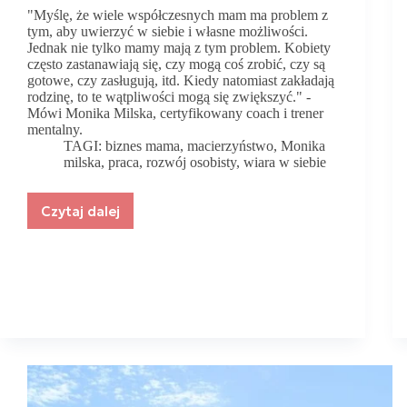
"Myślę, że wiele współczesnych mam ma problem z
tym, aby uwierzyć w siebie i własne możliwości.
Jednak nie tylko mamy mają z tym problem. Kobiety
często zastanawiają się, czy mogą coś zrobić, czy są
gotowe, czy zasługują, itd. Kiedy natomiast zakładają
rodzinę, to te wątpliwości mogą się zwiększyć." -
Mówi Monika Milska, certyfikowany coach i trener
mentalny.
TAGI:
biznes mama
,
macierzyństwo
,
Monika
milska
,
praca
,
rozwój osobisty
,
wiara w siebie
Czytaj dalej
Wiele
współczesnych
mam
ma
problem
z
tym,
aby
uwierzyć
w
siebie