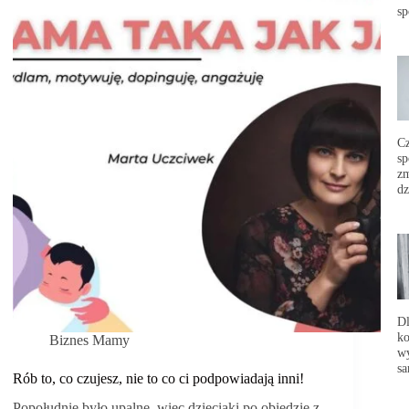
sp
C
sp
zm
dz
Dl
ko
Biznes Mamy
wy
sa
Rób to, co czujesz, nie to co ci podpowiadają inni!
Popołudnie było upalne, więc dzieciaki po obiedzie z