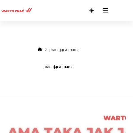
Przejdź
do
treści
pracująca mama
Strona
główna
pracująca mama