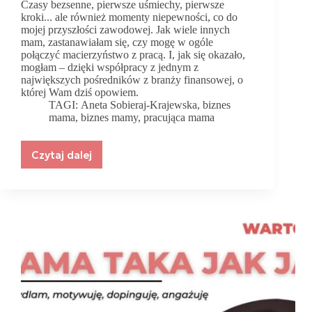
Czasy bezsenne, pierwsze uśmiechy, pierwsze
kroki... ale również momenty niepewności, co do
mojej przyszłości zawodowej. Jak wiele innych
mam, zastanawiałam się, czy mogę w ogóle
połączyć macierzyństwo z pracą. I, jak się okazało,
mogłam – dzięki współpracy z jednym z
największych pośredników z branży finansowej, o
której Wam dziś opowiem.
TAGI:
Aneta Sobieraj-Krajewska
,
biznes
mama
,
biznes mamy
,
pracująca mama
Czytaj dalej
Kobieta,
matka,
przedsiębiorca.
Czy
da
się
połączyć
te
trzy
role?
Da
się