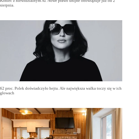
Koniec z niewidzialnym AI. Nowe prawo unijne obowiązuje już od 2
sierpnia.
62 proc. Polek doświadczyło hejtu. Ale największa walka toczy się w ich
głowach