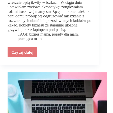
wreszcie będą tkwiły w łóżkach. W ciągu dnia
uprawiałam życiową akrobatykę: żonglowałam
rolami troskliwej mamy smażącej ulubione naleśniki,
pani domu próbującej odgruzować mieszkanie z
rozrzuconych ubrań lub pozostawianych kubków po
kakao, kobiety biznesu ze starannie ułożoną
grzywką oraz z laptopem pod pachą.
TAGI:
biznes mama
,
porady dla mam
,
pracująca mama
Czytaj dalej
Rób
to,
co
czujesz,
nie
to
co
ci
podpowiadają
inni!