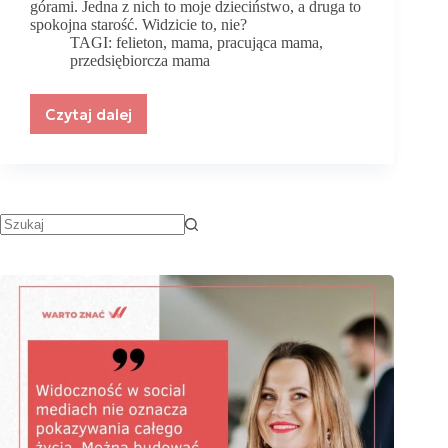
górami. Jedna z nich to moje dzieciństwo, a druga to
spokojna starość. Widzicie to, nie?
TAGI:
felieton
,
mama
,
pracująca mama
,
przedsiębiorcza mama
Czytaj dalej
Mama
tańczy
nad
przepaścią.
Felieton