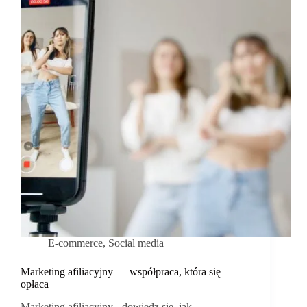
mediach?
E-commerce
,
Social media
Marketing afiliacyjny — współpraca, która się
opłaca
Marketing afiliacyjny - dowiedz się, jak