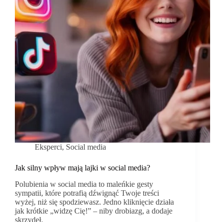
się
fundamentem
wizerunku.
Eksperci
,
Social media
Jak silny wpływ mają lajki w social media?
Polubienia w social media to maleńkie gesty
sympatii, które potrafią dźwignąć Twoje treści
wyżej, niż się spodziewasz. Jedno kliknięcie działa
jak krótkie „widzę Cię!” – niby drobiazg, a dodaje
skrzydeł.