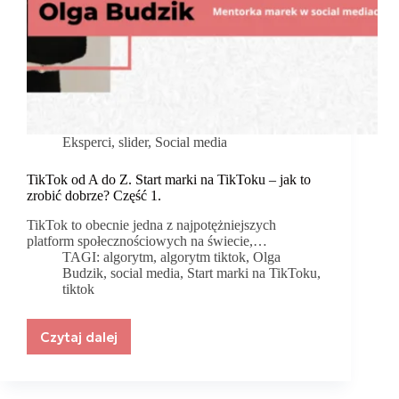
Eksperci
,
slider
,
Social media
TikTok od A do Z. Start marki na TikToku – jak to
zrobić dobrze? Część 1.
TikTok to obecnie jedna z najpotężniejszych
platform społecznościowych na świecie,…
TAGI:
algorytm
,
algorytm tiktok
,
Olga
Budzik
,
social media
,
Start marki na TikToku
,
tiktok
Czytaj dalej
TikTok
od
A
do