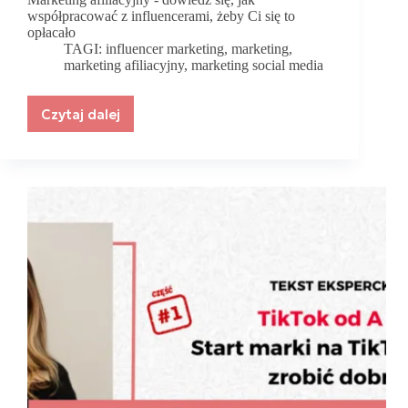
współpracować z influencerami, żeby Ci się to
opłacało
TAGI:
influencer marketing
,
marketing
,
marketing afiliacyjny
,
marketing social media
Czytaj dalej
Marketing
afiliacyjny
—
współpraca,
która
się
opłaca