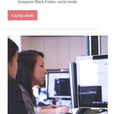
Instagram Black Friday
,
social media
Czytaj dalej
Jak
wykorzystać
Instagram
do
wsparcia
sprzedaży
podczas
Black
Friday