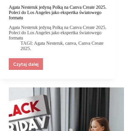
Agata Nesteruk jedyną Polką na Canva Create 2025.
Poleci do Los Angeles jako ekspertka światowego
formatu
Agata Nesteruk jedyną Polką na Canva Create 2025.
Poleci do Los Angeles jako ekspertka światowego
formatu
TAGI:
Agata Nesteruk
,
canva
,
Canva Create
2025.
Czytaj dalej
Agata
Nesteruk
jedyną
Polką
na
Canva
Create
2025.
Poleci
do
Los
Angeles