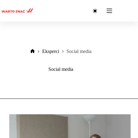
Przejdź
do
treści
Eksperci
Social media
Strona
główna
Social media