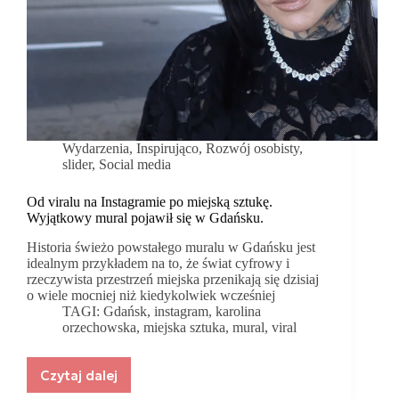
Wydarzenia
,
Inspirująco
,
Rozwój osobisty
,
slider
,
Social media
Od viralu na Instagramie po miejską sztukę.
Wyjątkowy mural pojawił się w Gdańsku.
Historia świeżo powstałego muralu w Gdańsku jest
idealnym przykładem na to, że świat cyfrowy i
rzeczywista przestrzeń miejska przenikają się dzisiaj
o wiele mocniej niż kiedykolwiek wcześniej
TAGI:
Gdańsk
,
instagram
,
karolina
orzechowska
,
miejska sztuka
,
mural
,
viral
Czytaj dalej
Od