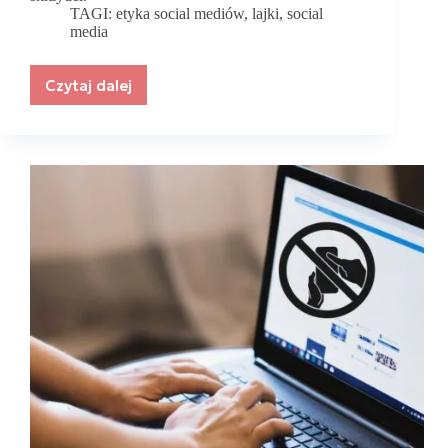
TAGI:
etyka social mediów
,
lajki
,
social
media
Czytaj dalej
Jak
silny
wpływ
mają
lajki
w
social
media?