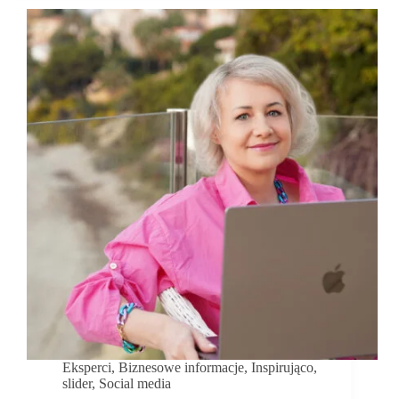
Z.
Start
marki
na
TikToku
–
jak
to
zrobić
dobrze?
Część
1.
Eksperci
,
Biznesowe informacje
,
Inspirująco
,
slider
,
Social media