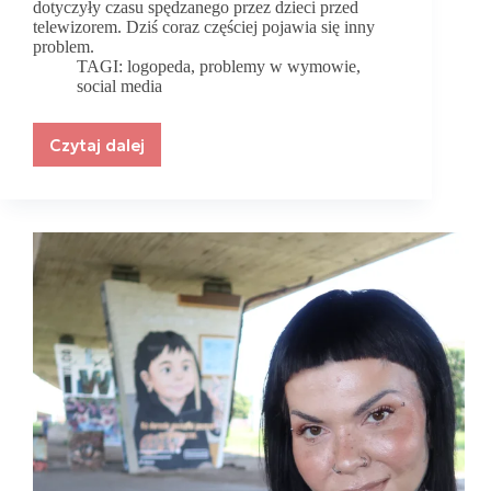
dotyczyły czasu spędzanego przez dzieci przed
telewizorem. Dziś coraz częściej pojawia się inny
problem.
TAGI:
logopeda
,
problemy w wymowie
,
social media
Czytaj dalej
Czy
media
społecznościowe
zmieniają
sposób,
w
jaki
dzieci
uczą
się
mówić?