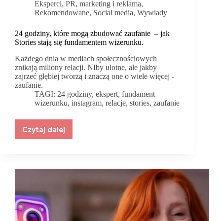
Eksperci
,
PR, marketing i reklama
,
Rekomendowane
,
Social media
,
Wywiady
24 godziny, które mogą zbudować zaufanie – jak
Stories stają się fundamentem wizerunku.
Każdego dnia w mediach społecznościowych
znikają miliony relacji. NIby ulotne, ale jakby
zajrzeć głębiej tworzą i znaczą one o wiele więcej -
zaufanie.
TAGI:
24 godziny
,
ekspert
,
fundament
wizerunku
,
instagram
,
relacje
,
stories
,
zaufanie
Czytaj dalej
24
godziny,
które
mogą
zbudować
zaufanie
–
jak
Stories
stają