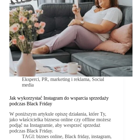
jako
ekspertka
światowego
formatu
Eksperci
,
PR, marketing i reklama
,
Social
media
Jak wykorzystać Instagram do wsparcia sprzedaży
podczas Black Friday
W poniższym artykule opiszę działania, które Ty,
jako właścicielka biznesu online czy offline możesz
podjąć na Instagramie, aby wesprzeć sprzedaż
podczas Black Friday.
TAGI:
biznes online
,
Black friday
,
instagram
,