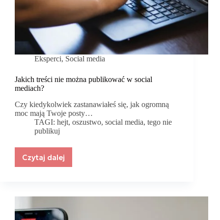
Eksperci
,
Social media
Jakich treści nie można publikować w social
mediach?
Czy kiedykolwiek zastanawiałeś się, jak ogromną
moc mają Twoje posty…
TAGI:
hejt
,
oszustwo
,
social media
,
tego nie
publikuj
Czytaj dalej
Jakich
treści
nie
można
publikować
w
social