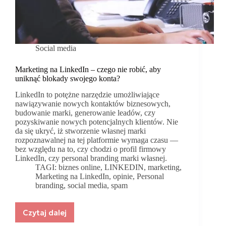
Social media
Marketing na LinkedIn – czego nie robić, aby
uniknąć blokady swojego konta?
LinkedIn to potężne narzędzie umożliwiające
nawiązywanie nowych kontaktów biznesowych,
budowanie marki, generowanie leadów, czy
pozyskiwanie nowych potencjalnych klientów. Nie
da się ukryć, iż stworzenie własnej marki
rozpoznawalnej na tej platformie wymaga czasu —
bez względu na to, czy chodzi o profil firmowy
LinkedIn, czy personal branding marki własnej.
TAGI:
biznes online
,
LINKEDIN
,
marketing
,
Marketing na LinkedIn
,
opinie
,
Personal
branding
,
social media
,
spam
Czytaj dalej
Marketing