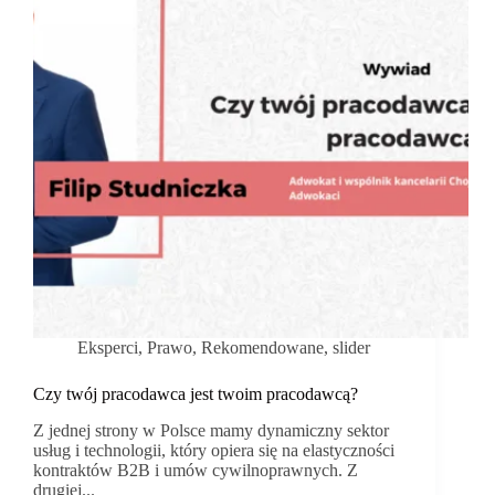
stają
się
fundamentem
wizerunku.
Eksperci
,
Prawo
,
Rekomendowane
,
slider
Czy twój pracodawca jest twoim pracodawcą?
Z jednej strony w Polsce mamy dynamiczny sektor
usług i technologii, który opiera się na elastyczności
kontraktów B2B i umów cywilnoprawnych. Z
drugiej...