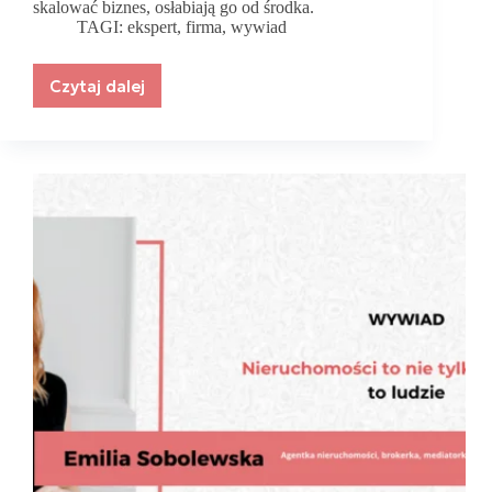
skalować biznes, osłabiają go od środka.
TAGI:
ekspert
,
firma
,
wywiad
Czytaj dalej
Dlaczego
większość
firm
nie
wytrzymuje
presji
wzrostu?
–
rozmowa
z
Patrykiem
Czerniejewskim