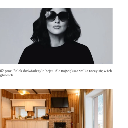
62 proc. Polek doświadczyło hejtu. Ale największa walka toczy się w ich
głowach