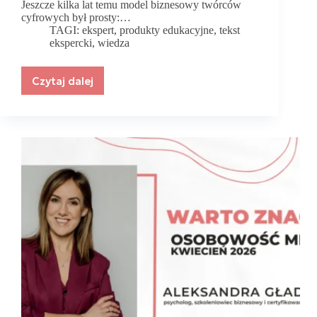
Jeszcze kilka lat temu model biznesowy twórców
cyfrowych był prosty:…
TAGI:
ekspert
,
produkty edukacyjne
,
tekst
ekspercki
,
wiedza
Czytaj dalej
Wiedza
jest
dostępna
za
darmo,
ale
doświadczenie
Eksperta
jest
bezcenne.
Nadchodzi
nowa
era
produktów
edukacyjnych.