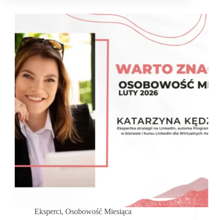
od
wartości
Eksperci
,
Osobowość Miesiąca