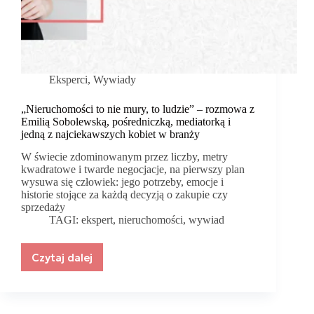
Eksperci
,
Wywiady
„Nieruchomości to nie mury, to ludzie” – rozmowa z
Emilią Sobolewską, pośredniczką, mediatorką i
jedną z najciekawszych kobiet w branży
W świecie zdominowanym przez liczby, metry
kwadratowe i twarde negocjacje, na pierwszy plan
wysuwa się człowiek: jego potrzeby, emocje i
historie stojące za każdą decyzją o zakupie czy
sprzedaży
TAGI:
ekspert
,
nieruchomości
,
wywiad
Czytaj dalej
„Nieruchomości
to
nie
mury,