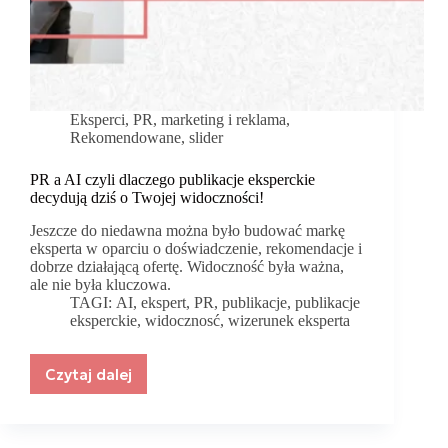
Eksperci
,
PR, marketing i reklama
,
Rekomendowane
,
slider
PR a AI czyli dlaczego publikacje eksperckie
decydują dziś o Twojej widoczności!
Jeszcze do niedawna można było budować markę
eksperta w oparciu o doświadczenie, rekomendacje i
dobrze działającą ofertę. Widoczność była ważna,
ale nie była kluczowa.
TAGI:
AI
,
ekspert
,
PR
,
publikacje
,
publikacje
eksperckie
,
widocznosć
,
wizerunek eksperta
Czytaj dalej
PR
a
AI
czyli