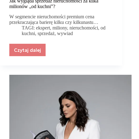
Jak wygląda sprzedaż nieruchomości za kilka
milionów „od kuchni”?
W segmencie nieruchomości premium cena
przekraczająca barierę kilku czy kilkunastu…
TAGI:
ekspert
,
miliony
,
nieruchomości
,
od
kuchni
,
sprzedaż
,
wywiad
Czytaj dalej
Jak
wygląda
sprzedaż
nieruchomości
za
kilka
milionów
„od
kuchni”?