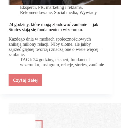
Eksperci
,
PR, marketing i reklama
,
Rekomendowane
,
Social media
,
Wywiady
24 godziny, które mogą zbudować zaufanie – jak
Stories stają się fundamentem wizerunku.
Każdego dnia w mediach społecznościowych
znikają miliony relacji. NIby ulotne, ale jakby
zajrzeć głębiej tworzą i znaczą one o wiele więcej -
zaufanie.
TAGI:
24 godziny
,
ekspert
,
fundament
wizerunku
,
instagram
,
relacje
,
stories
,
zaufanie
Czytaj dalej
24
godziny,
które
mogą
zbudować
zaufanie
–
jak
Stories