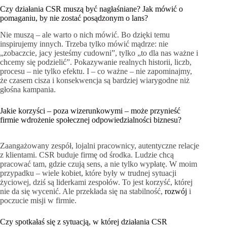
Czy działania CSR muszą być nagłaśniane? Jak mówić o
pomaganiu, by nie zostać posądzonym o lans?
Nie muszą – ale warto o nich mówić. Bo dzięki temu
inspirujemy innych. Trzeba tylko mówić mądrze: nie
„zobaczcie, jacy jesteśmy cudowni”, tylko „to dla nas ważne i
chcemy się podzielić”. Pokazywanie realnych historii, liczb,
procesu – nie tylko efektu. I – co ważne – nie zapominajmy,
że czasem cisza i konsekwencja są bardziej wiarygodne niż
głośna kampania.
Jakie korzyści – poza wizerunkowymi – może przynieść
firmie wdrożenie społecznej odpowiedzialności biznesu?
Zaangażowany zespół, lojalni pracownicy, autentyczne relacje
z klientami. CSR buduje firmę od środka. Ludzie chcą
pracować tam, gdzie czują sens, a nie tylko wypłatę. W moim
przypadku – wiele kobiet, które były w trudnej sytuacji
życiowej, dziś są liderkami zespołów. To jest korzyść, której
nie da się wycenić. Ale przekłada się na stabilność,
rozwój
i
poczucie misji w firmie.
Czy spotkałaś się z sytuacją, w której działania CSR