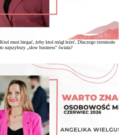
Ktoś musi biegać, żeby ktoś mógł leżeć. Dlaczego rzemiosło
to najszybszy „slow business” świata?