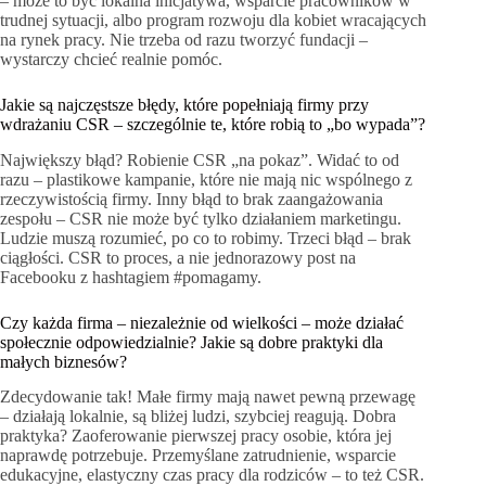
– może to być lokalna inicjatywa, wsparcie pracowników w
trudnej sytuacji, albo program rozwoju dla kobiet wracających
na rynek pracy. Nie trzeba od razu tworzyć fundacji –
wystarczy chcieć realnie pomóc.
Jakie są najczęstsze błędy, które popełniają firmy przy
wdrażaniu CSR – szczególnie te, które robią to „bo wypada”?
Największy błąd? Robienie CSR „na pokaz”. Widać to od
razu – plastikowe kampanie, które nie mają nic wspólnego z
rzeczywistością firmy. Inny błąd to brak zaangażowania
zespołu – CSR nie może być tylko działaniem marketingu.
Ludzie muszą rozumieć, po co to robimy. Trzeci błąd – brak
ciągłości. CSR to proces, a nie jednorazowy post na
Facebooku z hashtagiem #pomagamy.
Czy każda firma – niezależnie od wielkości – może działać
społecznie odpowiedzialnie? Jakie są dobre praktyki dla
małych biznesów?
Zdecydowanie tak! Małe firmy mają nawet pewną przewagę
– działają lokalnie, są bliżej ludzi, szybciej reagują. Dobra
praktyka? Zaoferowanie pierwszej pracy osobie, która jej
naprawdę potrzebuje. Przemyślane zatrudnienie, wsparcie
edukacyjne, elastyczny czas pracy dla rodziców – to też CSR.