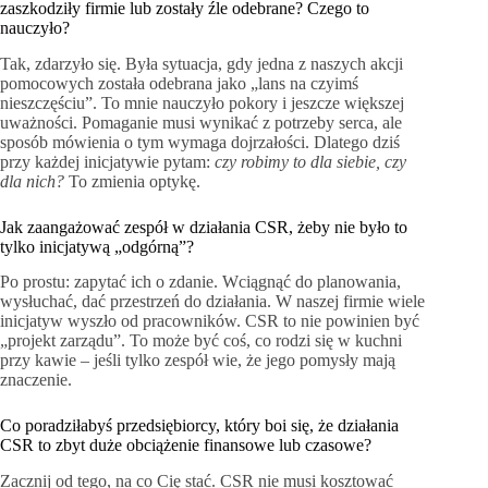
zaszkodziły firmie lub zostały źle odebrane? Czego to
nauczyło?
Tak, zdarzyło się. Była sytuacja, gdy jedna z naszych akcji
pomocowych została odebrana jako „lans na czyimś
nieszczęściu”. To mnie nauczyło pokory i jeszcze większej
uważności. Pomaganie musi wynikać z potrzeby serca, ale
sposób mówienia o tym wymaga dojrzałości. Dlatego dziś
przy każdej inicjatywie pytam:
czy robimy to dla siebie, czy
dla nich?
To zmienia optykę.
Jak zaangażować zespół w działania CSR, żeby nie było to
tylko inicjatywą „odgórną”?
Po prostu: zapytać ich o zdanie. Wciągnąć do planowania,
wysłuchać, dać przestrzeń do działania. W naszej firmie wiele
inicjatyw wyszło od pracowników. CSR to nie powinien być
„projekt zarządu”. To może być coś, co rodzi się w kuchni
przy kawie – jeśli tylko zespół wie, że jego pomysły mają
znaczenie.
Co poradziłabyś przedsiębiorcy, który boi się, że działania
CSR to zbyt duże obciążenie finansowe lub czasowe?
Zacznij od tego, na co Cię stać. CSR nie musi kosztować