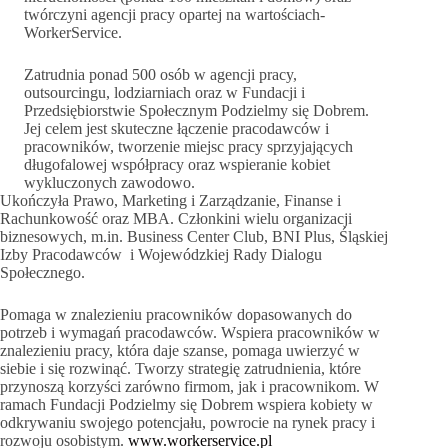
twórczyni agencji pracy opartej na wartościach-
WorkerService.
Zatrudnia ponad 500 osób w agencji pracy,
outsourcingu, lodziarniach oraz w Fundacji i
Przedsiębiorstwie Społecznym Podzielmy się Dobrem.
Jej celem jest skuteczne łączenie pracodawców i
pracowników, tworzenie miejsc pracy sprzyjających
długofalowej współpracy oraz wspieranie kobiet
wykluczonych zawodowo.
Ukończyła Prawo, Marketing i Zarządzanie, Finanse i
Rachunkowość oraz MBA. Członkini wielu organizacji
biznesowych, m.in. Business Center Club, BNI Plus, Śląskiej
Izby Pracodawców i Wojewódzkiej Rady Dialogu
Społecznego.
Pomaga w znalezieniu pracowników dopasowanych do
potrzeb i wymagań pracodawców. Wspiera pracowników w
znalezieniu pracy, która daje szanse, pomaga uwierzyć w
siebie i się rozwinąć. Tworzy strategię zatrudnienia, które
przynoszą korzyści zarówno firmom, jak i pracownikom. W
ramach Fundacji Podzielmy się Dobrem wspiera kobiety w
odkrywaniu swojego potencjału, powrocie na rynek pracy i
rozwoju osobistym.
www.workerservice.pl