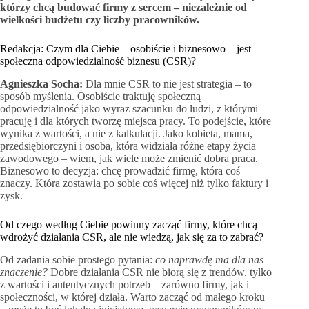
którzy chcą budować firmy z sercem – niezależnie od
wielkości budżetu czy liczby pracowników.
Redakcja: Czym dla Ciebie – osobiście i biznesowo – jest
społeczna odpowiedzialność biznesu (CSR)?
Agnieszka Socha:
Dla mnie CSR to nie jest strategia – to
sposób myślenia. Osobiście traktuję społeczną
odpowiedzialność jako wyraz szacunku do ludzi, z którymi
pracuję i dla których tworzę miejsca pracy. To podejście, które
wynika z wartości, a nie z kalkulacji. Jako kobieta, mama,
przedsiębiorczyni i osoba, która widziała różne etapy życia
zawodowego – wiem, jak wiele może zmienić dobra praca.
Biznesowo to decyzja: chcę prowadzić firmę, która coś
znaczy. Która zostawia po sobie coś więcej niż tylko faktury i
zysk.
Od czego według Ciebie powinny zacząć firmy, które chcą
wdrożyć działania CSR, ale nie wiedzą, jak się za to zabrać?
Od zadania sobie prostego pytania:
co naprawdę ma dla nas
znaczenie?
Dobre działania CSR nie biorą się z trendów, tylko
z wartości i autentycznych potrzeb – zarówno firmy, jak i
społeczności, w której działa. Warto zacząć od małego kroku