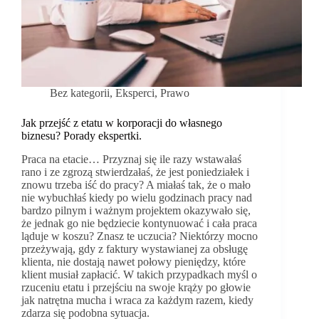
Bez kategorii
,
Eksperci
,
Prawo
Jak przejść z etatu w korporacji do własnego
biznesu? Porady ekspertki.
Praca na etacie… Przyznaj się ile razy wstawałaś
rano i ze zgrozą stwierdzałaś, że jest poniedziałek i
znowu trzeba iść do pracy? A miałaś tak, że o mało
nie wybuchłaś kiedy po wielu godzinach pracy nad
bardzo pilnym i ważnym projektem okazywało się,
że jednak go nie będziecie kontynuować i cała praca
ląduje w koszu? Znasz te uczucia? Niektórzy mocno
przeżywają, gdy z faktury wystawianej za obsługę
klienta, nie dostają nawet połowy pieniędzy, które
klient musiał zapłacić. W takich przypadkach myśl o
rzuceniu etatu i przejściu na swoje krąży po głowie
jak natrętna mucha i wraca za każdym razem, kiedy
zdarza się podobna sytuacja.