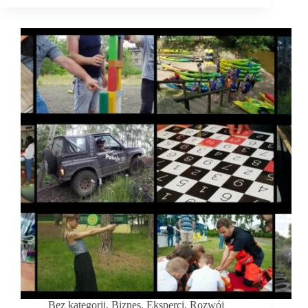
Festiwal
„Brzmienie
Fest”.
Patronat
portalu!
Bez kategorii
,
Biznes
,
Eksperci
,
Rozwój