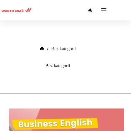
Przejdź
do
treści
Bez kategorii
Strona
główna
Bez kategorii