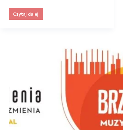
Czytaj dalej
Relacja
z
Polish
Businesswomen
Awards