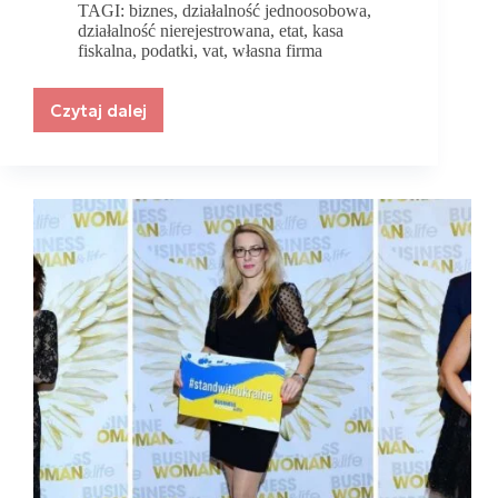
TAGI:
biznes
,
działalność jednoosobowa
,
działalność nierejestrowana
,
etat
,
kasa
fiskalna
,
podatki
,
vat
,
własna firma
Czytaj dalej
Jak
przejść
z
etatu
w
korporacji
do
własnego
biznesu?
Porady
ekspertki.