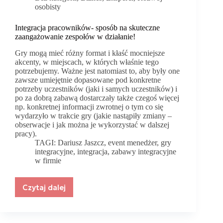
osobisty
Integracja pracowników- sposób na skuteczne
zaangażowanie zespołów w działanie!
Gry mogą mieć różny format i kłaść mocniejsze
akcenty, w miejscach, w których właśnie tego
potrzebujemy. Ważne jest natomiast to, aby były one
zawsze umiejętnie dopasowane pod konkretne
potrzeby uczestników (jaki i samych uczestników) i
po za dobrą zabawą dostarczały także czegoś więcej
np. konkretnej informacji zwrotnej o tym co się
wydarzyło w trakcie gry (jakie nastąpiły zmiany –
obserwacje i jak można je wykorzystać w dalszej
pracy).
TAGI:
Dariusz Jaszcz
,
event menedżer
,
gry
integracyjne
,
integracja
,
zabawy integracyjne
w firmie
Czytaj dalej
Integracja
pracowników-
sposób
na