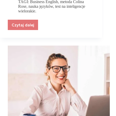
TAGI:
Business English
,
metoda Colina
Rose
,
nauka języków
,
test na inteligencje
wielorakie.
Czytaj dalej
Business
English
otwiera
nam
szeroko
drzwi
na
rynku
pracy!
Wywiad