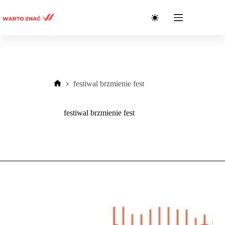
Przejdź
do
treści
festiwal brzmienie fest
Strona
główna
festiwal brzmienie fest