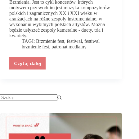
Brzmienia. Jest to cykl koncertów, których
motywem przewodnim jest muzyka kompozytorów
polskich i zagranicznych XX i XXI wieku w
aranżacjach na różne zespoły instrumentalne, w
wykonaniu wybitnych polskich artystów. Można
będzie usłyszeć zespoły kameralne - duety, tria i
kwartety.
TAGI:
Brzmienie fest
,
festiwal
,
festiwal
brzmienie fest
,
patronat medialny
Czytaj dalej
Zapraszamy
na
Festiwal
„Brzmienie
Fest”.
Patronat
portalu!