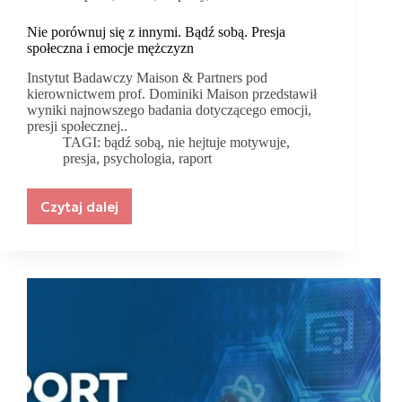
Nie porównuj się z innymi. Bądź sobą. Presja
społeczna i emocje mężczyzn
Instytut Badawczy Maison & Partners pod
kierownictwem prof. Dominiki Maison przedstawił
wyniki najnowszego badania dotyczącego emocji,
presji społecznej..
TAGI:
bądź sobą
,
nie hejtuje motywuje
,
presja
,
psychologia
,
raport
Czytaj dalej
Nie
porównuj
się
z
innymi.
Bądź
sobą.
Presja
społeczna
i
emocje
mężczyzn