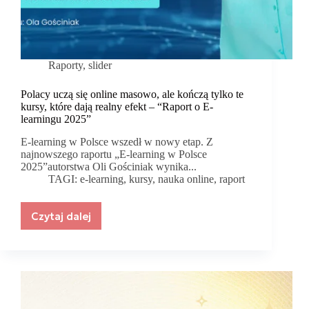
Raporty
,
slider
Polacy uczą się online masowo, ale kończą tylko te
kursy, które dają realny efekt – “Raport o E-
learningu 2025”
E-learning w Polsce wszedł w nowy etap. Z
najnowszego raportu „E-learning w Polsce
2025”autorstwa Oli Gościniak wynika...
TAGI:
e-learning
,
kursy
,
nauka online
,
raport
Czytaj dalej
Polacy
uczą
się
online
masowo,
ale
kończą