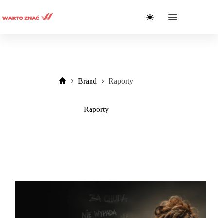
Przejdź
do
treści
Brand
Raporty
Strona
główna
Raporty