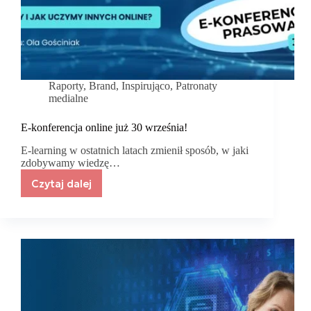
Raporty
,
Brand
,
Inspirująco
,
Patronaty
medialne
E-konferencja online już 30 września!
E-learning w ostatnich latach zmienił sposób, w jaki
zdobywamy wiedzę…
Czytaj dalej
E-
konferencja
online
już
30
września!