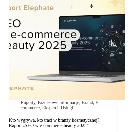
tylko
te
kursy,
które
dają
realny
efekt
–
“Raport
o
E-
learningu
2025”
Raporty
,
Biznesowe informacje
,
Brand
,
E-
commerce
,
Eksperci
,
Usługi
Kto wygrywa, kto traci w branży kosmetycznej?
Raport „SEO w e-commerce beauty 2025”