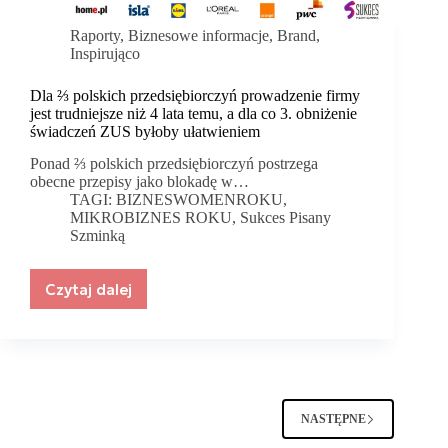
Raporty
,
Biznesowe informacje
,
Brand
,
Inspirująco
Dla ⅔ polskich przedsiębiorczyń prowadzenie firmy
jest trudniejsze niż 4 lata temu, a dla co 3. obniżenie
świadczeń ZUS byłoby ułatwieniem
Ponad ⅔ polskich przedsiębiorczyń postrzega
obecne przepisy jako blokadę w…
TAGI:
BIZNESWOMENROKU
,
MIKROBIZNES ROKU
,
Sukces Pisany
Szminką
Czytaj dalej
Dla
⅔
polskich
przedsiębiorczyń
prowadzenie
firmy
jest
NASTĘPNE
trudniejsze