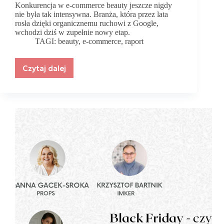
Konkurencja w e-commerce beauty jeszcze nigdy
nie była tak intensywna. Branża, która przez lata
rosła dzięki organicznemu ruchowi z Google,
wchodzi dziś w zupełnie nowy etap.
TAGI:
beauty
,
e-commerce
,
raport
Czytaj dalej
Kto
wygrywa,
kto
traci
w
branży
kosmetycznej?
Raport
„SEO
w
e-
commerce
beauty
2025”