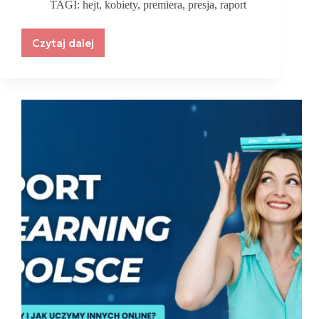
TAGI:
hejt
,
kobiety
,
premiera
,
presja
,
raport
Czytaj dalej
Premiera
raportu
„W
zgodzie
ze
sobą?
Kobiety
wobec
presji,
hejtu
i
porównań”