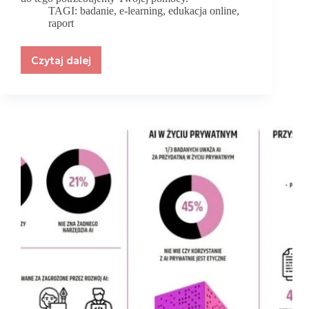
TAGI:
badanie
,
e-learning
,
edukacja online
,
raport
Czytaj dalej
Weź
udział
w
badaniu
i
pomóż
stworzyć
pierwszy
tak
kompleksowy
raport
o
e-
learningu
w
Polsce