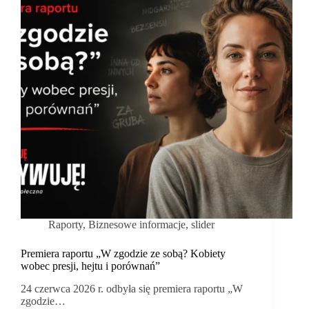
Raporty
,
Biznesowe informacje
,
slider
Premiera raportu „W zgodzie ze sobą? Kobiety
wobec presji, hejtu i porównań”
24 czerwca 2026 r. odbyła się premiera raportu „W
zgodzie…