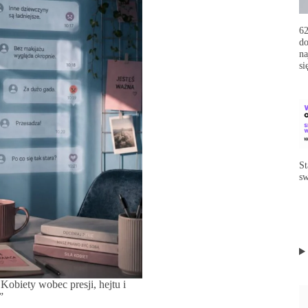
62
do
na
si
St
sw
Kobiety wobec presji, hejtu i
”