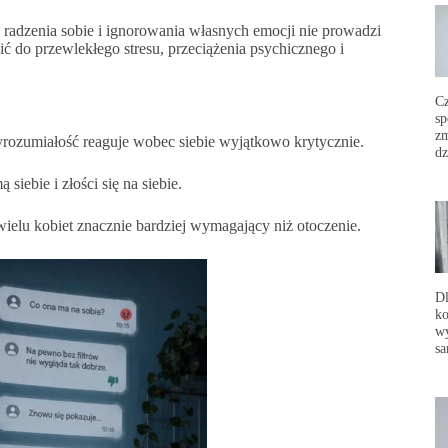
 radzenia sobie i ignorowania własnych emocji nie prowadzi
do przewlekłego stresu, przeciążenia psychicznego i
C
sp
zm
yrozumiałość reaguje wobec siebie wyjątkowo krytycznie.
dz
siebie i złości się na siebie.
ielu kobiet znacznie bardziej wymagający niż otoczenie.
Dl
ko
wy
sa