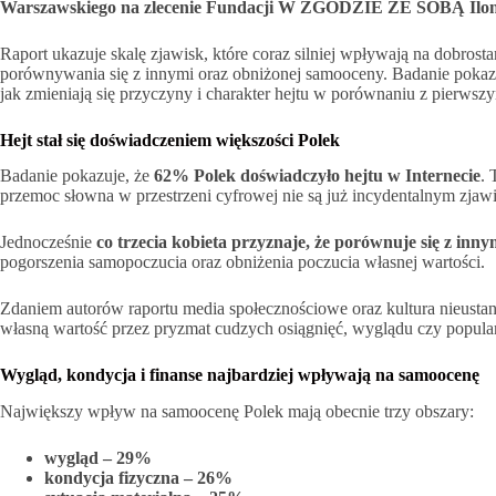
Warszawskiego na zlecenie Fundacji W ZGODZIE ZE SOBĄ Ilon
Raport ukazuje skalę zjawisk, które coraz silniej wpływają na dobrosta
porównywania się z innymi oraz obniżonej samooceny. Badanie pokazuj
jak zmieniają się przyczyny i charakter hejtu w porównaniu z pierw
Hejt stał się doświadczeniem większości Polek
Badanie pokazuje, że
62% Polek doświadczyło hejtu w Internecie
. 
przemoc słowna w przestrzeni cyfrowej nie są już incydentalnym zjaw
Jednocześnie
co trzecia kobieta przyznaje, że porównuje się z inny
pogorszenia samopoczucia oraz obniżenia poczucia własnej wartości.
Zdaniem autorów raportu media społecznościowe oraz kultura nieustann
własną wartość przez pryzmat cudzych osiągnięć, wyglądu czy popular
Wygląd, kondycja i finanse najbardziej wpływają na samoocenę
Największy wpływ na samoocenę Polek mają obecnie trzy obszary:
wygląd – 29%
kondycja fizyczna – 26%