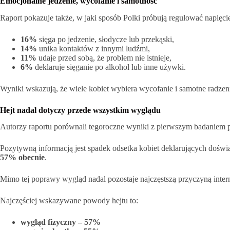
Emocjonalne jedzenie, wycofanie i samotność
Raport pokazuje także, w jaki sposób Polki próbują regulować napięcie 
16%
sięga po jedzenie, słodycze lub przekąski,
14%
unika kontaktów z innymi ludźmi,
11%
udaje przed sobą, że problem nie istnieje,
6%
deklaruje sięganie po alkohol lub inne używki.
Wyniki wskazują, że wiele kobiet wybiera wycofanie i samotne radzeni
Hejt nadal dotyczy przede wszystkim wyglądu
Autorzy raportu porównali tegoroczne wyniki z pierwszym badaniem
Pozytywną informacją jest spadek odsetka kobiet deklarujących dośw
57% obecnie
.
Mimo tej poprawy wygląd nadal pozostaje najczęstszą przyczyną inte
Najczęściej wskazywane powody hejtu to:
wygląd fizyczny – 57%