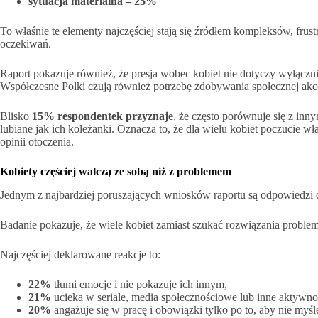
sytuacja materialna – 25%
To właśnie te elementy najczęściej stają się źródłem kompleksów, frustr
oczekiwań.
Raport pokazuje również, że presja wobec kobiet nie dotyczy wyłąc
Współczesne Polki czują również potrzebę zdobywania społecznej akce
Blisko
15% respondentek przyznaje
, że często porównuje się z inn
lubiane jak ich koleżanki. Oznacza to, że dla wielu kobiet poczucie wła
opinii otoczenia.
Kobiety częściej walczą ze sobą niż z problemem
Jednym z najbardziej poruszających wniosków raportu są odpowiedzi 
Badanie pokazuje, że wiele kobiet zamiast szukać rozwiązania problem
Najczęściej deklarowane reakcje to:
22%
tłumi emocje i nie pokazuje ich innym,
21%
ucieka w seriale, media społecznościowe lub inne aktywn
20%
angażuje się w pracę i obowiązki tylko po to, aby nie myś