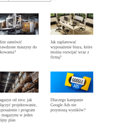
dzie zamówić
Jak zaplanować
prawdzone maszyny do
wyposażenie biura, które
akowania?
można rozwijać wraz z
firmą?
gazyn od zera: jak
Dlaczego kampanie
łączyć projektowanie,
Google Ads nie
posażenie i program
przynoszą wyników?
 magazynu w jeden
ójny plan