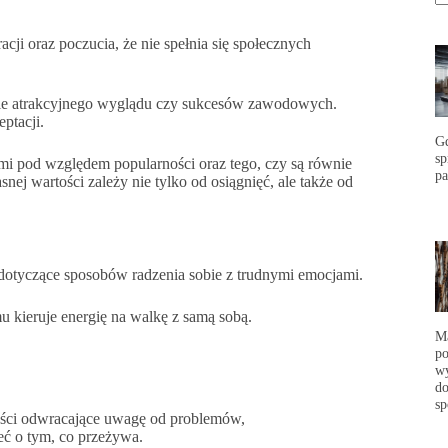
acji oraz poczucia, że nie spełnia się społecznych
znie atrakcyjnego wyglądu czy sukcesów zawodowych.
ptacji.
G
s
ymi pod względem popularności oraz tego, czy są równie
p
snej wartości zależy nie tylko od osiągnięć, ale także od
dotyczące sposobów radzenia sobie z trudnymi emocjami.
u kieruje energię na walkę z samą sobą.
Ma
po
wy
do
sp
ości odwracające uwagę od problemów,
leć o tym, co przeżywa.