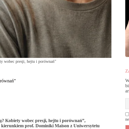
y wobec presji, hejtu i porównań”
Za
W
porównań”
b
a
ne
ą? Kobiety wobec presji, hejtu i porównań”,
 kierunkiem prof. Dominiki Maison z Uniwersytetu