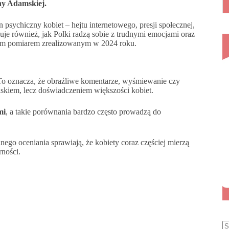
y Adamskiej.
n psychiczny kobiet – hejtu internetowego, presji społecznej,
e również, jak Polki radzą sobie z trudnymi emocjami oraz
szym pomiarem zrealizowanym w 2024 roku.
To oznacza, że obraźliwe komentarze, wyśmiewanie czy
iskiem, lecz doświadczeniem większości kobiet.
mi
, a takie porównania bardzo często prowadzą do
ego oceniania sprawiają, że kobiety coraz częściej mierzą
ności.