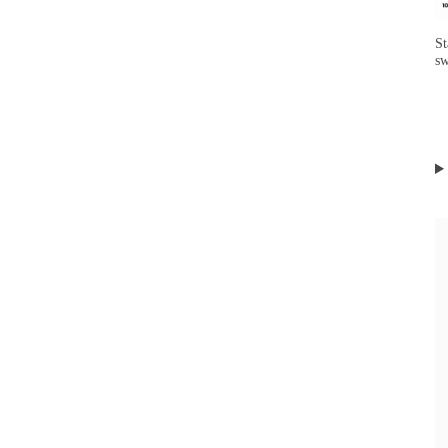
St
sw