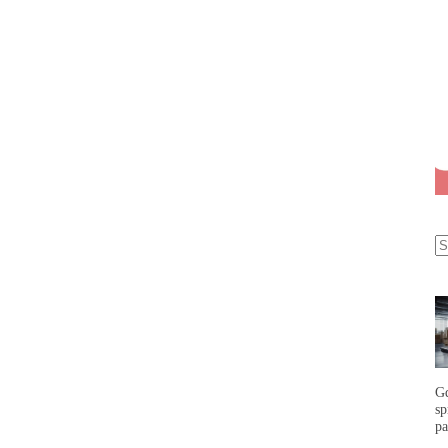
G
s
p