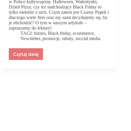
w Polsce kultywujemy. Halloween, Walentynki,
Dzień Pizzy, czy też nadchodzący Black Friday to
tylko niektóre z nich. Czym zatem jest Czarny Piątek i
dlaczego wiele firm oraz my sami decydujemy się, by
je obchodzić? O tym w naszym artykule –
zapraszamy do lektury!
TAGI:
biznes
,
Black friday
,
ecommerce
,
Newsletter
,
promocje
,
rabaty
,
soccial media
Czytaj dalej
Jak
przygotować
się
na
Black
Friday.
Porady
ekspertów.