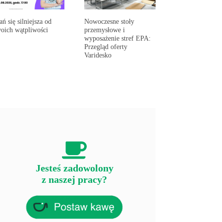
ań się silniejsza od
Nowoczesne stoły
oich wątpliwości
przemysłowe i
wyposażenie stref EPA:
Przegląd oferty
Varidesko
Jesteś zadowolony
z naszej pracy?