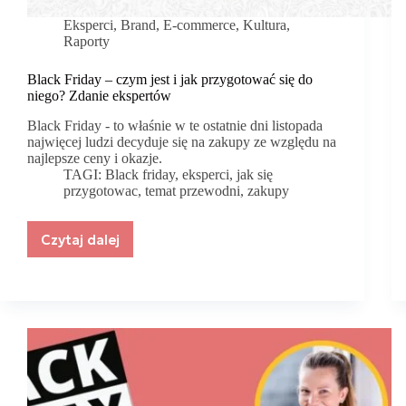
Eksperci
,
Brand
,
E-commerce
,
Kultura
,
Raporty
Black Friday – czym jest i jak przygotować się do
niego? Zdanie ekspertów
Black Friday - to właśnie w te ostatnie dni listopada
najwięcej ludzi decyduje się na zakupy ze względu na
najlepsze ceny i okazje.
TAGI:
Black friday
,
eksperci
,
jak się
przygotowac
,
temat przewodni
,
zakupy
Czytaj dalej
Black
Friday
–
czym
jest
i
jak
przygotować
się
do