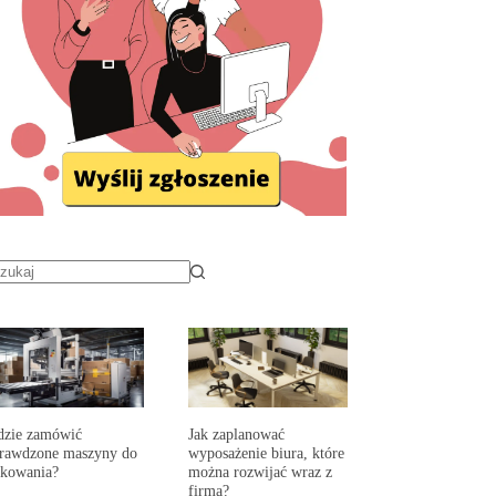
dzie zamówić
Jak zaplanować
prawdzone maszyny do
wyposażenie biura, które
akowania?
można rozwijać wraz z
firmą?