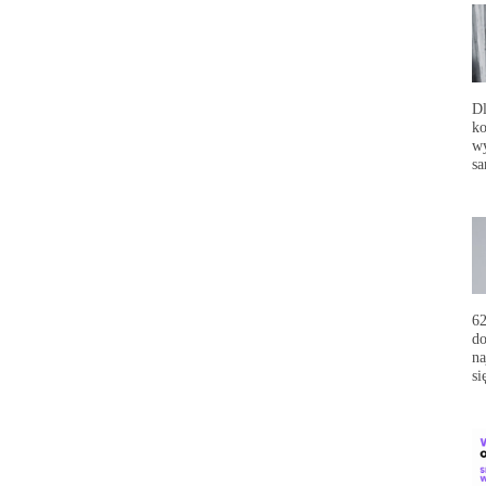
Dl
ko
wy
sa
62
do
na
si