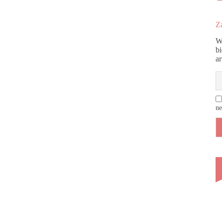
Za
W
b
a
ne