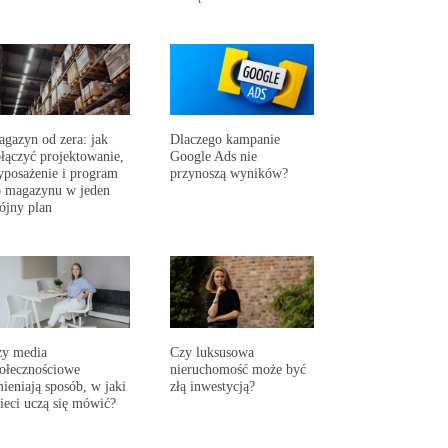
gazyn od zera: jak
Dlaczego kampanie
łączyć projektowanie,
Google Ads nie
posażenie i program
przynoszą wyników?
 magazynu w jeden
ójny plan
zy media
Czy luksusowa
ołecznościowe
nieruchomość może być
ieniają sposób, w jaki
złą inwestycją?
ieci uczą się mówić?