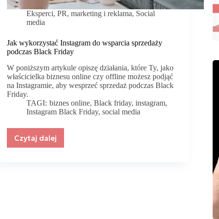
Eksperci
,
PR, marketing i reklama
,
Social
media
Jak wykorzystać Instagram do wsparcia sprzedaży
podczas Black Friday
W poniższym artykule opiszę działania, które Ty, jako
właścicielka biznesu online czy offline możesz podjąć
na Instagramie, aby wesprzeć sprzedaż podczas Black
Friday.
TAGI:
biznes online
,
Black friday
,
instagram
,
Instagram Black Friday
,
social media
Czytaj dalej
Jak
wykorzystać
Instagram
do
wsparcia
sprzedaży
podczas
Black
Friday