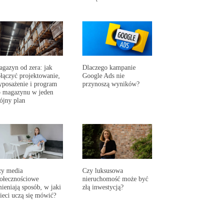
gazyn od zera: jak
Dlaczego kampanie
łączyć projektowanie,
Google Ads nie
posażenie i program
przynoszą wyników?
 magazynu w jeden
ójny plan
zy media
Czy luksusowa
ołecznościowe
nieruchomość może być
ieniają sposób, w jaki
złą inwestycją?
ieci uczą się mówić?