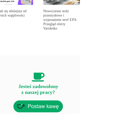
ań się silniejsza od
Nowoczesne stoły
oich wątpliwości
przemysłowe i
wyposażenie stref EPA:
Przegląd oferty
Varidesko
Jesteś zadowolony
z naszej pracy?