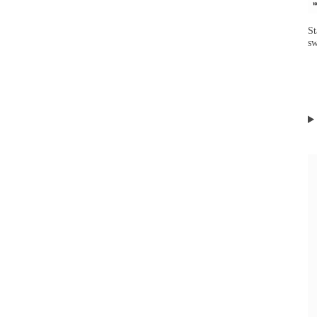
St
sw