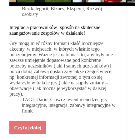
Bez kategorii
,
Biznes
,
Eksperci
,
Rozwój
osobisty
Integracja pracowników- sposób na skuteczne
zaangażowanie zespołów w działanie!
Gry mogą mieć różny format i kłaść mocniejsze
akcenty, w miejscach, w których właśnie tego
potrzebujemy. Ważne jest natomiast to, aby były one
zawsze umiejętnie dopasowane pod konkretne
potrzeby uczestników (jaki i samych uczestników) i
po za dobrą zabawą dostarczały także czegoś więcej
np. konkretnej informacji zwrotnej o tym co się
wydarzyło w trakcie gry (jakie nastąpiły zmiany –
obserwacje i jak można je wykorzystać w dalszej
pracy).
TAGI:
Dariusz Jaszcz
,
event menedżer
,
gry
integracyjne
,
integracja
,
zabawy integracyjne w
firmie
Czytaj dalej
Integracja
pracowników-