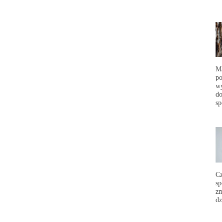
Ma
po
wy
do
sp
C
sp
zm
dz