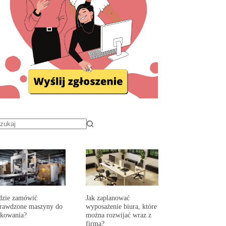
dzie zamówić
Jak zaplanować
prawdzone maszyny do
wyposażenie biura, które
akowania?
można rozwijać wraz z
firmą?