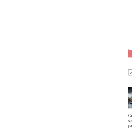
G
s
p