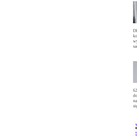
Dl
ko
wy
sa
62
do
na
si