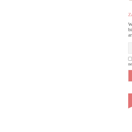
Za
W
b
a
ne