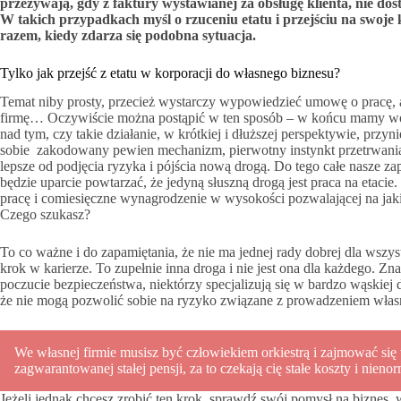
przeżywają, gdy z faktury wystawianej za obsługę klienta, nie dost
W takich przypadkach myśl o rzuceniu etatu i przejściu na swoje
razem, kiedy zdarza się podobna sytuacja.
Tylko jak przejść z etatu w korporacji do własnego biznesu?
Temat niby prosty, przecież wystarczy wypowiedzieć umowę o pracę, a
firmę… Oczywiście można postąpić w ten sposób – w końcu mamy wol
nad tym, czy takie działanie, w krótkiej i dłuższej perspektywie, przyn
sobie zakodowany pewien mechanizm, pierwotny instynkt przetrwania,
lepsze od podjęcia ryzyka i pójścia nową drogą. Do tego całe nasze 
będzie uparcie powtarzać, że jedyną słuszną drogą jest praca na etacie
pracę i comiesięczne wynagrodzenie w wysokości pozwalającej na jakie 
Czego szukasz?
To co ważne i do zapamiętania, że nie ma jednej rady dobrej dla wszys
krok w karierze. To zupełnie inna droga i nie jest ona dla każdego. Z
poczucie bezpieczeństwa, niektórzy specjalizują się w bardzo wąskiej d
że nie mogą pozwolić sobie na ryzyko związane z prowadzeniem własne
We własnej firmie musisz być człowiekiem orkiestrą i zajmować się
zagwarantowanej stałej pensji, za to czekają cię stałe koszty i nien
Jeżeli jednak chcesz zrobić ten krok, sprawdź swój pomysł na biznes, 