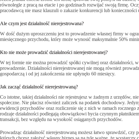
równolegle z pracą na etacie i po godzinach rozwijać swoją firmę. 
pracodawcą nie masz klauzuli o zakazie konkurencji lub koniecznośc
Ale czym jest działalność nierejestrowana?
W dość dużym uproszczeniu jest to prowadzenie własnej firmy w ogra
miesięcznego przychodu, który może wynosić maksymalnie 50% mini
Kto nie może prowadzić działalności nierejestrowanej?
W tej formie nie można prowadzić spółki cywilnej oraz działalności, w
prowadzenie. Działalności nierejestrowanej nie mogą również prowadzi
gospodarczą i od jej zakończenia nie upłynęło 60 miesięcy.
Jak zacząć działalność nierejestrowaną?
Co istotne, takiej działalności nie rejestrujesz w żadnym z urzędów, ni
społeczne. Nie płacisz również zaliczek na podatek dochodowy. Jedy
ewidencji przychodów oraz rozliczenie się z nich w ramach rocznego 
rodzaje działalności podlegają obowiązkowi bycia czynnym płatnikiem 
transakcji, bez względu na wysokość osiąganych przychodów.
Prowadząc działalność nierejestrowaną możesz łatwo sprawdzić, czy 
których chcesz założyć własny biznes są na tyle ważne, że wystarczy c