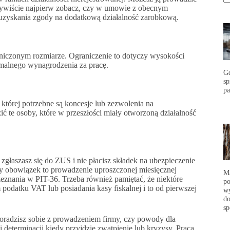
Oczywiście najpierw zobacz, czy w umowie z obecnym
i uzyskania zgody na dodatkową działalność zarobkową.
niczonym rozmiarze. Ograniczenie to dotyczy wysokości
malnego wynagrodzenia za pracę.
G
s
p
 której potrzebne są koncesje lub zezwolenia na
ć te osoby, które w przeszłości miały otworzoną działalność
e zgłaszasz się do ZUS i nie płacisz składek na ubezpieczenie
ny obowiązek to prowadzenie uproszczonej miesięcznej
Ma
zeznania w PIT-36. Trzeba również pamiętać, że niektóre
po
podatku VAT lub posiadania kasy fiskalnej i to od pierwszej
wy
do
sp
poradzisz sobie z prowadzeniem firmy, czy powody dla
i determinacji kiedy przyjdzie zwątpienie lub kryzysy. Praca