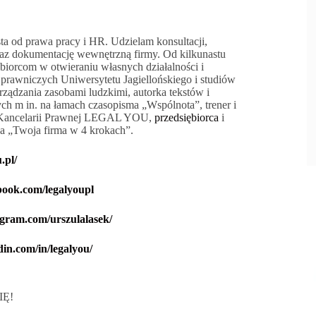
sta od prawa pracy i HR. Udzielam konsultacji,
az dokumentację wewnętrzną firmy. Od kilkunastu
iorcom w otwieraniu własnych działalności i
prawniczych Uniwersytetu Jagiellońskiego i studiów
ądzania zasobami ludzkimi, autorka tekstów i
h m in. na łamach czasopisma „Wspólnota”, trener i
a Kancelarii Prawnej LEGAL YOU,
przedsiębiorca
i
a „Twoja firma w 4 krokach”.
.pl/
book.com/legalyoupl
agram.com/urszulalasek/
din.com/in/legalyou/
IĘ!