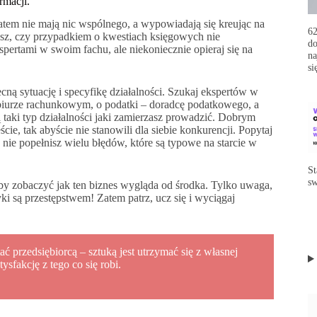
rmacji.
atem nie mają nic wspólnego, a wypowiadają się kreując na
62
asz, czy przypadkiem o kwestiach księgowych nie
do
pertami w swoim fachu, ale niekoniecznie opieraj się na
na
si
cną sytuację i specyfikę działalności. Szukaj ekspertów w
 biurze rachunkowym, o podatki – doradcę podatkowego, a
aki typ działalności jaki zamierzasz prowadzić. Dobrym
ie, tak abyście nie stanowili dla siebie konkurencji. Popytaj
 nie popełnisz wielu błędów, które są typowe na starcie w
St
sw
eby zobaczyć jak ten biznes wygląda od środka. Tylko uwaga,
ki są przestępstwem! Zatem patrz, ucz się i wyciągaj
tać przedsiębiorcą – sztuką jest utrzymać się z własnej
tysfakcję z tego co się robi.