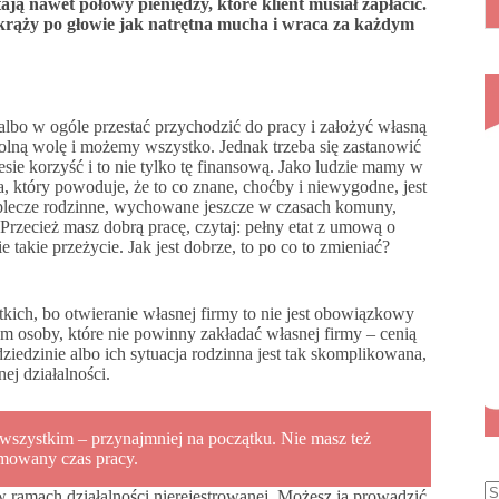
ają nawet połowy pieniędzy, które klient musiał zapłacić.
 krąży po głowie jak natrętna mucha i wraca za każdym
lbo w ogóle przestać przychodzić do pracy i założyć własną
ną wolę i możemy wszystko. Jednak trzeba się zastanowić
iesie korzyść i to nie tylko tę finansową. Jako ludzie mamy w
 który powoduje, że to co znane, choćby i niewygodne, jest
zaplecze rodzinne, wychowane jeszcze w czasach komuny,
. Przecież masz dobrą pracę, czytaj: pełny etat z umową o
takie przeżycie. Jak jest dobrze, to po co to zmieniać?
tkich, bo otwieranie własnej firmy to nie jest obowiązkowy
nam osoby, które nie powinny zakładać własnej firmy – cenią
ziedzinie albo ich sytuacja rodzinna jest tak skomplikowana,
j działalności.
 wszystkim – przynajmniej na początku. Nie masz też
ormowany czas pracy.
w ramach działalności nierejestrowanej. Możesz ją prowadzić