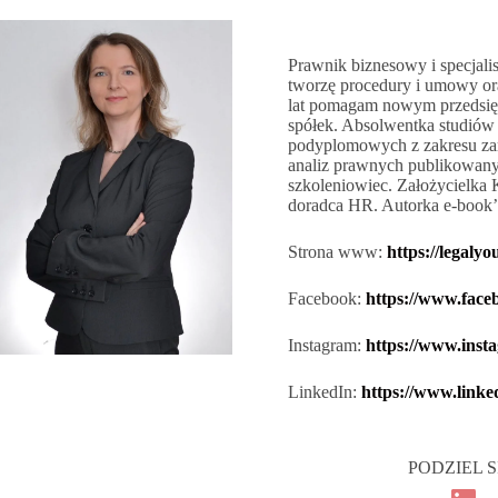
Prawnik biznesowy i specjali
tworzę procedury i umowy or
lat pomagam nowym przedsięb
spółek. Absolwentka studiów 
podyplomowych z zakresu zarz
analiz prawnych publikowanyc
szkoleniowiec. Założycielk
doradca HR. Autorka e-book’
Strona www:
https://legalyou
Facebook:
https://www.face
Instagram:
https://www.inst
LinkedIn:
https://www.linke
PODZIEL S