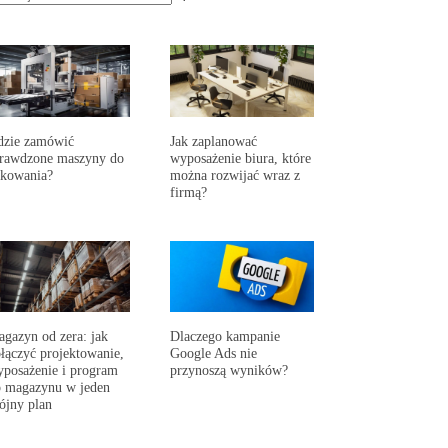
dzie zamówić
Jak zaplanować
prawdzone maszyny do
wyposażenie biura, które
akowania?
można rozwijać wraz z
firmą?
gazyn od zera: jak
Dlaczego kampanie
łączyć projektowanie,
Google Ads nie
posażenie i program
przynoszą wyników?
 magazynu w jeden
ójny plan