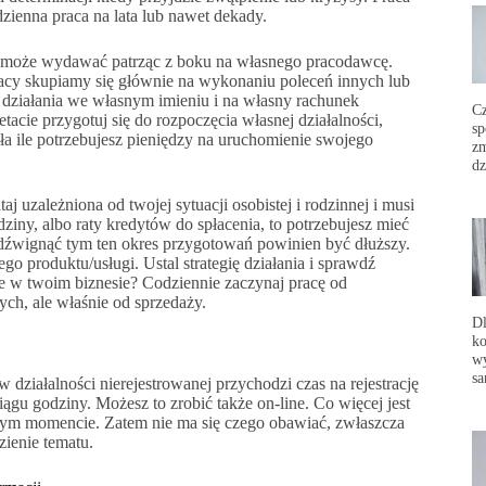
codzienna praca na lata lub nawet dekady.
ię może wydawać patrząc z boku na własnego pracodawcę.
acy skupiamy się głównie na wykonaniu poleceń innych lub
 działania we własnym imieniu i na własny rachunek
C
cie przygotuj się do rozpoczęcia własnej działalności,
sp
ała ile potrzebujesz pieniędzy na uruchomienie swojego
zm
dz
 uzależniona od twojej sytuacji osobistej i rodzinnej i musi
ziny, albo raty kredytów do spłacenia, to potrzebujesz mieć
dźwignąć tym ten okres przygotowań powinien być dłuższy.
o produktu/usługi. Ustal strategię działania i sprawdź
e w twoim biznesie? Codziennie zaczynaj pracę od
ych, ale właśnie od sprzedaży.
Dl
ko
wy
sa
działalności nierejestrowanej przychodzi czas na rejestrację
iągu godziny. Możesz to zrobić także on-line. Co więcej jest
dym momencie. Zatem nie ma się czego obawiać, zwłaszcza
zienie tematu.