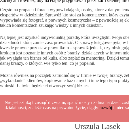
Zachęcam również, aby na etapie przygotowań poszukać rzetelnej info
Często na grupach i forach wypowiadają się osoby, które z danym tem
ekspertów w dziedzinie. Sprawdź kto stoi za komentarzem, który czyt
wypowiada się fotograf, a prawnych kosmetyczka – z pewnością są eks
takich komentarzach szukając wiedzy z innych dziedzin.
Najlepiej jest uzyskać indywidualną poradę, która uwzględni twoja obe
działalności którą zamierzasz prowadzić. O sprawy księgowe pytaj w
kwestie prawne pozostaw prawnikom – sprawdź jednak, czy obsługują t
krokiem jest poznanie innych osób z branży, działających w innym mieśc
jak wygląda ten biznes od kulis, albo zapłać za mentoring. Dzięki temu
danej branży, o których wie tylko ten, co je popełnił.
Można również na początek zatrudnić się w firmie w twojej branży, ż
„wykradanie” klientów, kopiowanie baz danych i inne tego typu prakty
wnioski. Łatwiej będzie ci otworzyć swój biznes.
Nie jest sztuką trzasnąć drzwiami, spalić mosty i z dnia na dzień zos
działalności, znaleźć czas na prywatne życie, ciągły
rozwój
i mieć sa
Urszula Lasek