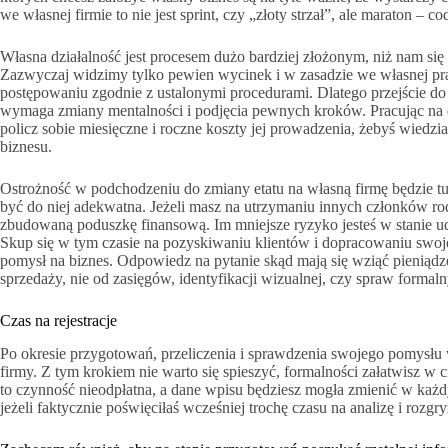
we własnej firmie to nie jest sprint, czy „złoty strzał”, ale maraton – 
Własna działalność jest procesem dużo bardziej złożonym, niż nam s
Zazwyczaj widzimy tylko pewien wycinek i w zasadzie we własnej pr
postępowaniu zgodnie z ustalonymi procedurami. Dlatego przejście do
wymaga zmiany mentalności i podjęcia pewnych kroków. Pracując na eta
policz sobie miesięczne i roczne koszty jej prowadzenia, żebyś wiedzi
biznesu.
Ostrożność w podchodzeniu do zmiany etatu na własną firmę będzie tutaj
być do niej adekwatna. Jeżeli masz na utrzymaniu innych członków rod
zbudowaną poduszkę finansową. Im mniejsze ryzyko jesteś w stanie u
Skup się w tym czasie na pozyskiwaniu klientów i dopracowaniu swojeg
pomysł na biznes. Odpowiedz na pytanie skąd mają się wziąć pieniądz
sprzedaży, nie od zasięgów, identyfikacji wizualnej, czy spraw formaln
Czas na rejestracje
Po okresie przygotowań, przeliczenia i sprawdzenia swojego pomysłu w 
firmy. Z tym krokiem nie warto się spieszyć, formalności załatwisz w c
to czynność nieodpłatna, a dane wpisu będziesz mogła zmienić w każ
jeżeli faktycznie poświęciłaś wcześniej trochę czasu na analizę i rozgry