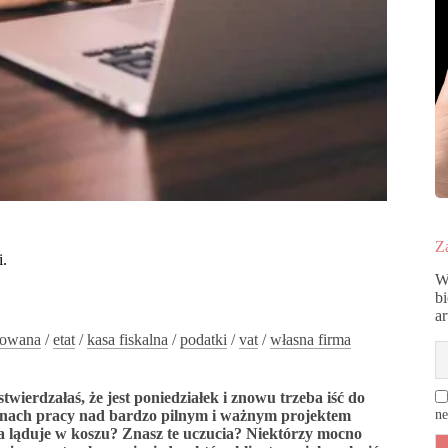
Za
i.
W
b
a
trowana
/
etat
/
kasa fiskalna
/
podatki
/
vat
/
własna firma
twierdzałaś, że jest poniedziałek i znowu trzeba iść do
dzinach pracy nad bardzo pilnym i ważnym projektem
ne
ca ląduje w koszu? Znasz te uczucia? Niektórzy mocno