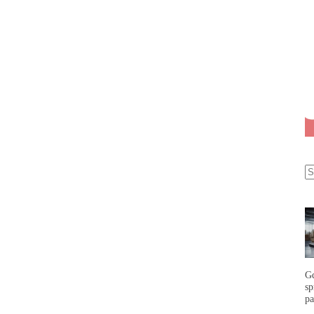
G
s
p