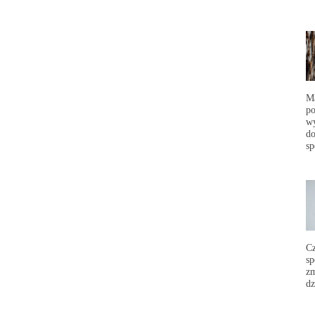
Ma
po
wy
do
sp
C
sp
zm
dz