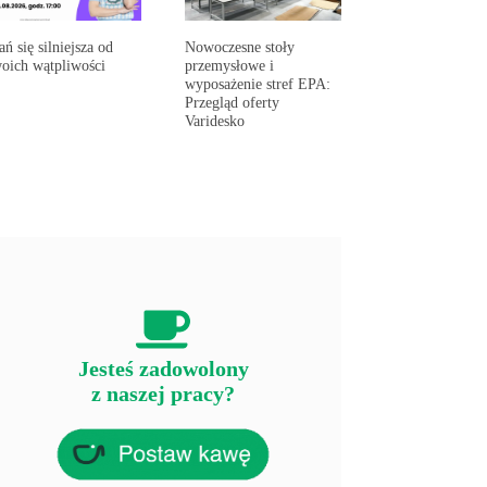
ań się silniejsza od
Nowoczesne stoły
oich wątpliwości
przemysłowe i
wyposażenie stref EPA:
Przegląd oferty
Varidesko
Jesteś zadowolony
z naszej pracy?