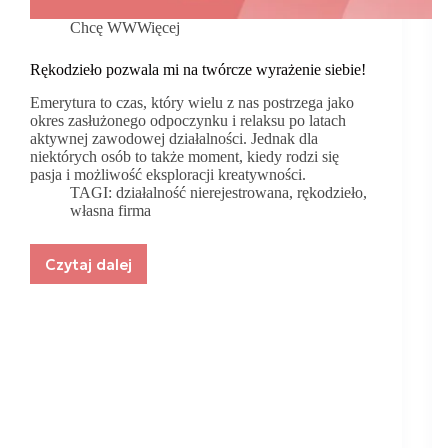
Chcę WWWięcej
Rękodzieło pozwala mi na twórcze wyrażenie siebie!
Emerytura to czas, który wielu z nas postrzega jako
okres zasłużonego odpoczynku i relaksu po latach
aktywnej zawodowej działalności. Jednak dla
niektórych osób to także moment, kiedy rodzi się
pasja i możliwość eksploracji kreatywności.
TAGI:
działalność nierejestrowana
,
rękodzieło
,
własna firma
Czytaj dalej
Rękodzieło
pozwala
mi
na
twórcze
wyrażenie
siebie!