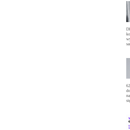
Dl
ko
wy
sa
62
do
na
si