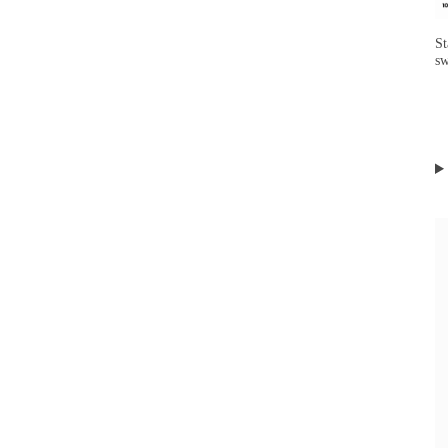
St
sw