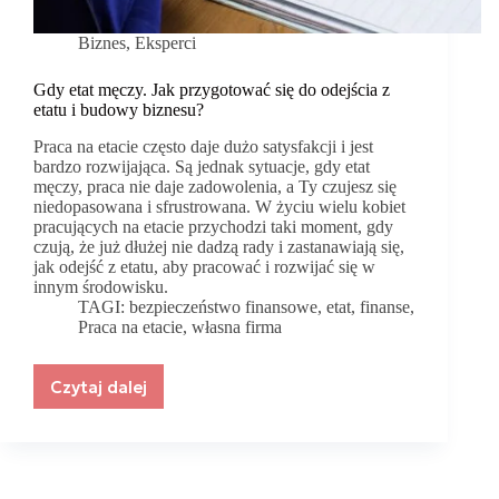
Biznes
,
Eksperci
Gdy etat męczy. Jak przygotować się do odejścia z
etatu i budowy biznesu?
Praca na etacie często daje dużo satysfakcji i jest
bardzo rozwijająca. Są jednak sytuacje, gdy etat
męczy, praca nie daje zadowolenia, a Ty czujesz się
niedopasowana i sfrustrowana. W życiu wielu kobiet
pracujących na etacie przychodzi taki moment, gdy
czują, że już dłużej nie dadzą rady i zastanawiają się,
jak odejść z etatu, aby pracować i rozwijać się w
innym środowisku.
TAGI:
bezpieczeństwo finansowe
,
etat
,
finanse
,
Praca na etacie
,
własna firma
Czytaj dalej
Gdy
etat
męczy.
Jak
przygotować