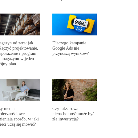
gazyn od zera: jak
Dlaczego kampanie
łączyć projektowanie,
Google Ads nie
posażenie i program
przynoszą wyników?
 magazynu w jeden
ójny plan
zy media
Czy luksusowa
ołecznościowe
nieruchomość może być
ieniają sposób, w jaki
złą inwestycją?
ieci uczą się mówić?