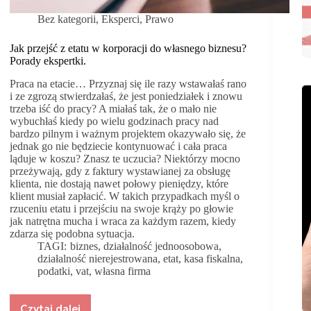
Bez kategorii
,
Eksperci
,
Prawo
Jak przejść z etatu w korporacji do własnego biznesu?
Porady ekspertki.
Praca na etacie… Przyznaj się ile razy wstawałaś rano
i ze zgrozą stwierdzałaś, że jest poniedziałek i znowu
trzeba iść do pracy? A miałaś tak, że o mało nie
wybuchłaś kiedy po wielu godzinach pracy nad
bardzo pilnym i ważnym projektem okazywało się, że
jednak go nie będziecie kontynuować i cała praca
ląduje w koszu? Znasz te uczucia? Niektórzy mocno
przeżywają, gdy z faktury wystawianej za obsługę
klienta, nie dostają nawet połowy pieniędzy, które
klient musiał zapłacić. W takich przypadkach myśl o
rzuceniu etatu i przejściu na swoje krąży po głowie
jak natrętna mucha i wraca za każdym razem, kiedy
zdarza się podobna sytuacja.
TAGI:
biznes
,
działalność jednoosobowa
,
działalność nierejestrowana
,
etat
,
kasa fiskalna
,
podatki
,
vat
,
własna firma
Czytaj dalej