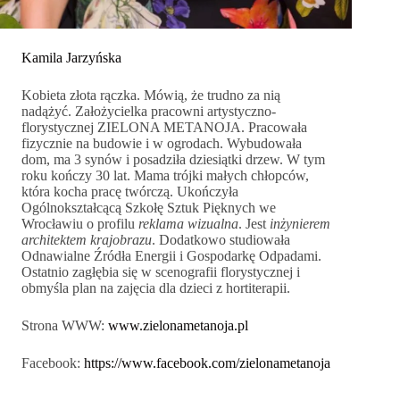
Kamila Jarzyńska
Kobieta złota rączka. Mówią, że trudno za nią
nadążyć. Założycielka pracowni artystyczno-
florystycznej ZIELONA METANOJA. Pracowała
fizycznie na budowie i w ogrodach. Wybudowała
dom, ma 3 synów i posadziła dziesiątki drzew. W tym
roku kończy 30 lat. Mama trójki małych chłopców,
która kocha pracę twórczą. Ukończyła
Ogólnokształcącą Szkołę Sztuk Pięknych we
Wrocławiu o profilu
reklama wizualna
. Jest
inżynierem
architektem krajobrazu
. Dodatkowo studiowała
Odnawialne Źródła Energii i Gospodarkę Odpadami.
Ostatnio zagłębia się w scenografii florystycznej i
obmyśla plan na zajęcia dla dzieci z hortiterapii.
Strona WWW:
www.zielonametanoja.pl
Facebook:
https://www.facebook.com/zielonametanoja