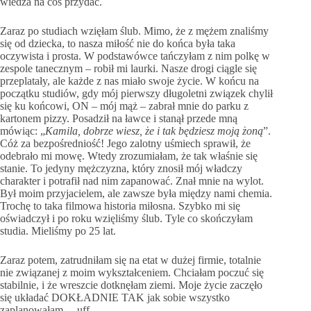
wiedza na coś przydać.
Zaraz po studiach wzięłam ślub. Mimo, że z mężem znaliśmy
się od dziecka, to nasza miłość nie do końca była taka
oczywista i prosta. W podstawówce tańczyłam z nim polkę w
zespole tanecznym – robił mi laurki. Nasze drogi ciągle się
przeplatały, ale każde z nas miało swoje życie. W końcu na
początku studiów, gdy mój pierwszy długoletni związek chylił
się ku końcowi, ON – mój mąż – zabrał mnie do parku z
kartonem pizzy. Posadził na ławce i stanął przede mną
mówiąc: „
Kamila, dobrze wiesz, że i tak będziesz moją żoną
”.
Cóż za bezpośredniość! Jego zalotny uśmiech sprawił, że
odebrało mi mowę. Wtedy zrozumiałam, że tak właśnie się
stanie. To jedyny mężczyzna, który znosił mój władczy
charakter i potrafił nad nim zapanować. Znał mnie na wylot.
Był moim przyjacielem, ale zawsze była między nami chemia.
Trochę to taka filmowa historia miłosna. Szybko mi się
oświadczył i po roku wzięliśmy ślub. Tyle co skończyłam
studia. Mieliśmy po 25 lat.
Zaraz potem, zatrudniłam się na etat w dużej firmie, totalnie
nie związanej z moim wykształceniem. Chciałam poczuć się
stabilnie, i że wreszcie dotknęłam ziemi. Moje życie zaczęło
się układać DOKŁADNIE TAK jak sobie wszystko
zaplanowałam… uff.