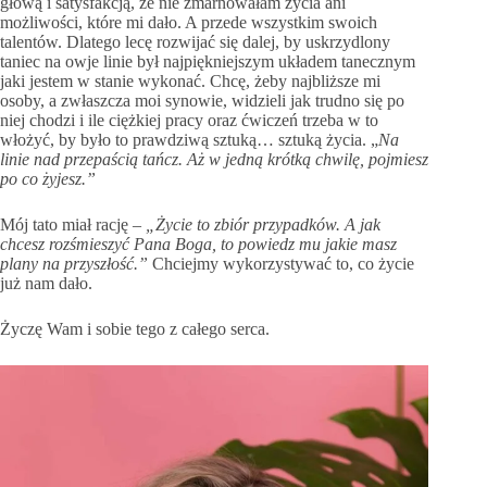
głową i satysfakcją, że nie zmarnowałam życia ani
możliwości, które mi dało. A przede wszystkim swoich
talentów. Dlatego lecę rozwijać się dalej, by uskrzydlony
taniec na owje linie był najpiękniejszym układem tanecznym
jaki jestem w stanie wykonać. Chcę, żeby najbliższe mi
osoby, a zwłaszcza moi synowie, widzieli jak trudno się po
niej chodzi i ile ciężkiej pracy oraz ćwiczeń trzeba w to
włożyć, by było to prawdziwą sztuką… sztuką życia. „
Na
linie nad przepaścią tańcz. Aż w jedną krótką chwilę, pojmiesz
po co żyjesz.”
Mój tato miał rację –
„Życie to zbiór przypadków. A jak
chcesz rozśmieszyć Pana Boga, to powiedz mu jakie masz
plany na przyszłość.”
Chciejmy wykorzystywać to, co życie
już nam dało.
Życzę Wam i sobie tego z całego serca.