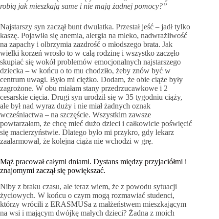
robią jak mieszkają same i nie mają żadnej pomocy?”
Najstarszy syn zaczął bunt dwulatka. Przestał jeść – jadł tylko
kaszę. Pojawiła się anemia, alergia na mleko, nadwrażliwość
na zapachy i olbrzymia zazdrość o młodszego brata. Jak
wielki korzeń wrosło to w całą rodzinę i wszystko zaczęło
skupiać się wokół problemów emocjonalnych najstarszego
dziecka – w końcu o to mu chodziło, żeby znów być w
centrum uwagi. Było mi ciężko. Dodam, że obie ciąże były
zagrożone. W obu miałam stany przedrzucawkowe i 2
cesarskie cięcia. Drugi syn urodził się w 35 tygodniu ciąży,
ale był nad wyraz duży i nie miał żadnych oznak
wcześniactwa – na szczęście. Wszystkim zawsze
powtarzałam, że chcę mieć dużo dzieci i całkowicie poświęcić
się macierzyństwie. Dlatego było mi przykro, gdy lekarz
zaalarmował, że kolejna ciąża nie wchodzi w grę.
Mąż pracował całymi dniami. Dystans między przyjaciółmi i
znajomymi zaczął się powiększać.
Niby z braku czasu, ale teraz wiem, że z powodu sytuacji
życiowych. W końcu o czym mogą rozmawiać studenci,
którzy wrócili z ERASMUSa z małżeństwem mieszkającym
na wsi i mającym dwójkę małych dzieci? Żadna z moich