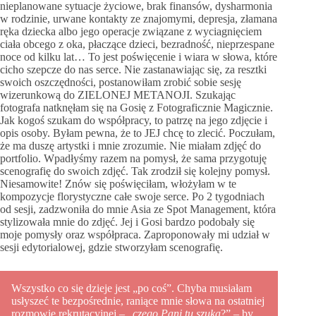
nieplanowane sytuacje życiowe, brak finansów, dysharmonia
w rodzinie, urwane kontakty ze znajomymi, depresja, złamana
ręka dziecka albo jego operacje związane z wyciagnięciem
ciała obcego z oka, płaczące dzieci, bezradność, nieprzespane
noce od kilku lat… To jest poświęcenie i wiara w słowa, które
cicho szepcze do nas serce. Nie zastanawiając się, za resztki
swoich oszczędności, postanowiłam zrobić sobie sesję
wizerunkową do ZIELONEJ METANOJI. Szukając
fotografa natknęłam się na Gosię z Fotograficznie Magicznie.
Jak kogoś szukam do współpracy, to patrzę na jego zdjęcie i
opis osoby. Byłam pewna, że to JEJ chcę to zlecić. Poczułam,
że ma duszę artystki i mnie zrozumie. Nie miałam zdjęć do
portfolio. Wpadłyśmy razem na pomysł, że sama przygotuję
scenografię do swoich zdjęć. Tak zrodził się kolejny pomysł.
Niesamowite! Znów się poświęciłam, włożyłam w te
kompozycje florystyczne całe swoje serce. Po 2 tygodniach
od sesji, zadzwoniła do mnie Asia ze Spot Management, która
stylizowała mnie do zdjęć. Jej i Gosi bardzo podobały się
moje pomysły oraz współpraca. Zaproponowały mi udział w
sesji edytorialowej, gdzie stworzyłam scenografię.
Wszystko co się dzieje jest „po coś”. Chyba musiałam
usłyszeć te bezpośrednie, raniące mnie słowa na ostatniej
rozmowie rekrutacyjnej – „
czego Pani tu szuka
?” – by