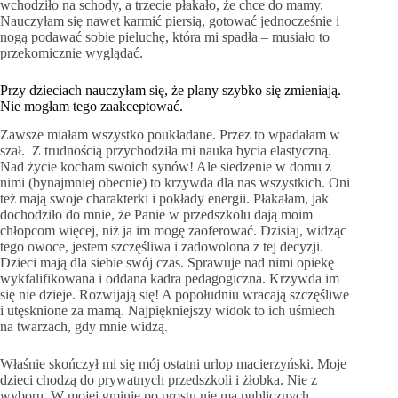
wchodziło na schody, a trzecie płakało, że chce do mamy.
Nauczyłam się nawet karmić piersią, gotować jednocześnie i
nogą podawać sobie pieluchę, która mi spadła – musiało to
przekomicznie wyglądać.
Przy dzieciach nauczyłam się, że plany szybko się zmieniają.
Nie mogłam tego zaakceptować.
Zawsze miałam wszystko poukładane. Przez to wpadałam w
szał. Z trudnością przychodziła mi nauka bycia elastyczną.
Nad życie kocham swoich synów! Ale siedzenie w domu z
nimi (bynajmniej obecnie) to krzywda dla nas wszystkich. Oni
też mają swoje charakterki i pokłady energii. Płakałam, jak
dochodziło do mnie, że Panie w przedszkolu dają moim
chłopcom więcej, niż ja im mogę zaoferować. Dzisiaj, widząc
tego owoce, jestem szczęśliwa i zadowolona z tej decyzji.
Dzieci mają dla siebie swój czas. Sprawuje nad nimi opiekę
wykfalifikowana i oddana kadra pedagogiczna. Krzywda im
się nie dzieje. Rozwijają się! A popołudniu wracają szczęśliwe
i utęsknione za mamą. Najpiękniejszy widok to ich uśmiech
na twarzach, gdy mnie widzą.
Właśnie skończył mi się mój ostatni urlop macierzyński. Moje
dzieci chodzą do prywatnych przedszkoli i żłobka. Nie z
wyboru. W mojej gminie po prostu nie ma publicznych