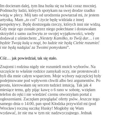
Im docieram dalej, tym lina huśta się na boki coraz mocniej.
Podmuchy ludzi, których spotykam na swej drodze rzadko
wieją w plecy. Mój tato od urodzenia powtarzał mi, że jestem
artystką. Mam „
to coś
” i życie będę widziała z innej
perspektywy. Będę dostrzegała rzeczy, których inni nie widzą.
Gdy moje ego zostało przez niego połechtane i dostawałam
skrzydeł z samo zachwytu ze swojej wyjątkowości, wtedy
dodawał z uśmiechem: „
Niestety Kamilko, to Twój dar… i on
będzie Twoją kulą u nogi, bo ludzie nie będą Ciebie rozumieć
i nie będą nadążać za Twoimi pomysłami
”.
Cóż… jak powiedział, tak się stało.
Znajomi i rodzina nigdy nie rozumieli moich wyborów. Na
szczęście to właśnie rodzice zamykali oczy, nie protestowali i
byli dla mnie całym wsparciem. Moje wybory najczęściej były
podejmowane pod wpływem chwili albo bez argumentów. Po
prostu, kierowałam się sercem tudzież intuicją. Tak jak 4
miesiące temu, gdy pijąc kawę o 6 rano w sobotę, wzięłam
telefon do ręki i nie wiedzieć czemu otworzyłam portal z
ogłoszeniami. Zaczęłam przeglądać oferty psów. Jeszcze tego
samego dnia o 14:00, pan spod Kłodzka przywiózł mi (pod
Wrocław) roczną suczkę Husky! Mogłoby się Wam
wydawać, że nie ma w tym nic nadzwyczajnego. Jednak