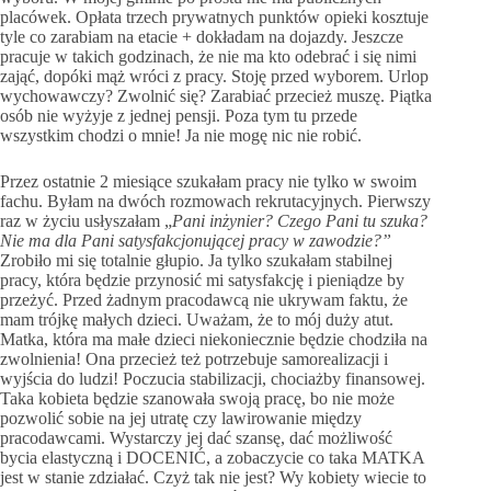
placówek. Opłata trzech prywatnych punktów opieki kosztuje
tyle co zarabiam na etacie + dokładam na dojazdy. Jeszcze
pracuje w takich godzinach, że nie ma kto odebrać i się nimi
zająć, dopóki mąż wróci z pracy. Stoję przed wyborem. Urlop
wychowawczy? Zwolnić się? Zarabiać przecież muszę. Piątka
osób nie wyżyje z jednej pensji. Poza tym tu przede
wszystkim chodzi o mnie! Ja nie mogę nic nie robić.
Przez ostatnie 2 miesiące szukałam pracy nie tylko w swoim
fachu. Byłam na dwóch rozmowach rekrutacyjnych. Pierwszy
raz w życiu usłyszałam „
Pani inżynier? Czego Pani tu szuka?
Nie ma dla Pani satysfakcjonującej pracy w zawodzie?”
Zrobiło mi się totalnie głupio. Ja tylko szukałam stabilnej
pracy, która będzie przynosić mi satysfakcję i pieniądze by
przeżyć. Przed żadnym pracodawcą nie ukrywam faktu, że
mam trójkę małych dzieci. Uważam, że to mój duży atut.
Matka, która ma małe dzieci niekoniecznie będzie chodziła na
zwolnienia! Ona przecież też potrzebuje samorealizacji i
wyjścia do ludzi! Poczucia stabilizacji, chociażby finansowej.
Taka kobieta będzie szanowała swoją pracę, bo nie może
pozwolić sobie na jej utratę czy lawirowanie między
pracodawcami. Wystarczy jej dać szansę, dać możliwość
bycia elastyczną i DOCENIĆ, a zobaczycie co taka MATKA
jest w stanie zdziałać. Czyż tak nie jest? Wy kobiety wiecie to