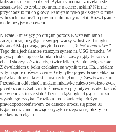
koleżanek nie miała dzieci. Byłam samotna i zaczęłam się
zastanawiać co zrobię po urlopie macierzyńskim? Nic nie
przychodziło mi do głowy. Pamiętam tylko jak skręcało mnie
w brzuchu na myśl o powrocie do pracy na etat. Rozwiązanie
miało przyjść niebawem.
Niecałe 5 miesięcy po drugim porodzie, wstałam rano i
zaczęłam się przyglądać swojej twarzy w lustrze. To było
dziwne! Moją uwagę przykuła cera… „
To jest niemożliwe
.”
Tego dnia jechałam ze starszym synem na USG brzucha. W
przyszpitalnej aptece kupiłam test ciążowy i gdy tylko syn
chciał skorzystać z toalety, stwierdziłam, że nie będę czekać.
Z dwulatkiem u boku czekałam na wynik testu. Ha…miałam
w tym spore doświadczenie. Gdy tylko pojawiła się delikatna
poświata drugiej kreski… uśmiechnęłam się. Zesztywniałam.
Przestałam oddychać i miałam migawkę całego swojego życia
przed oczami. Zabrzmi to śmiesznie i prymitywnie, ale do dziś
nie wiem jak to się stało! Trzecia ciąża była ciążą baaardzo
wysokiego ryzyka. Groziło to moją śmiercią i dużym
prawdopodobieństwem, że dziecko urodzi się przed 30
tygodniem… nie mówiąc o ryzyku rozejścia się
blizny
po
niedawnym cięciu.
Na wieść o trzeciej ciąży, nie raz spotkałam się z