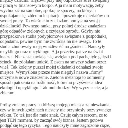
między dziećmi. Mężowi przy niej odpuszcza stres związany
z pracą w finansowym korpo. A ja mam motywację, żeby
wychodzić na samotne, spokojne spacery, na których
uspokajam się, zbieram inspiracje i poszukuję materiałów do
swojej pracy. To właśnie tu znalazłam pomysł na swoją
działalność! Pewnego ranka, przy polnej drodze znalazłam
górę odpadów zielonych z czyjegoś ogrodu. Gdyby nie
przypadkowe studia podyplomowe związane z gospodarką
odpadami, pewnie bym nie zwróciła na nie uwagi. To te
studia zbudowały moją wrażliwość na „śmieci”. Nauczyły
recyklingu oraz upcyklingu. A ja przecież patrzę na świat
inaczej. Nie zastanawiając się wzięłam pod pachę tyle gałęzi i
ścinek, ile zdołałam unieść. Z psem na smyczy szłam przez
wieś. Tak kolejny puzzel mojej układanki odnalazł swoje
miejsce. Wymyślona przeze mnie niegdyś nazwa „firmy”
otrzymała nowe znaczenie. Zielona metanoja to odmienny
sposób patrzenia na roślinność, któremu przyświeca idea
ekologii i upcyklingu. Tak moi drodzy! Wy wyrzucacie, a ja
zbieram.
Próby zmiany pracy na bliższą mojego miejsca zamieszkania,
czy w innych godzinach niestety nie przyniosły pozytywnego
efektu. To też jest dla mnie znak. Czuję całym sercem, że to
jest TEN moment, by zacząć swój biznes. Jestem gotowa
podjąć się tego ryzyka. Tego nauczyły mnie zagrożone ciąże,