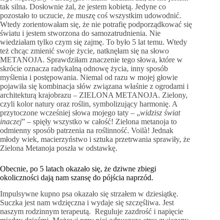
tak silna. Dosłownie żal, że jestem kobietą. Jedyne co
pozostało to uczucie, że muszę coś wszystkim udowodnić.
Wtedy zorientowałam się, że nie potrafię podporządkować się
światu i jestem stworzona do samozatrudnienia. Nie
wiedziałam tylko czym się zajmę. To było 5 lat temu. Wtedy
też chcąc zmienić swoje życie, natknęłam się na słowo
METANOJA. Sprawdziłam znaczenie tego słowa, które w
skrócie oznacza radykalną odnowę życia, inny sposób
myślenia i postępowania. Niemal od razu w mojej głowie
pojawiła się kombinacja słów związana właśnie z ogrodami i
architekturą krajobrazu – ZIELONA METANOJA. Zielony,
czyli kolor natury oraz roślin, symbolizujący harmonię. A
przytoczone wcześniej słowa mojego taty – „
widzisz świat
inaczej
” – spięły wszystko w całość! Zielona metanoja to
odmienny sposób patrzenia na roślinność. Voilà! Jednak
młody wiek, macierzyństwo i sztuka przetrwania sprawiły, że
Zielona Metanoja poszła w odstawkę.
Obecnie, po 5 latach okazało się, że dziwne zbiegi
okoliczności dają nam szansę do pójścia naprzód.
Impulsywne kupno psa okazało się strzałem w dziesiątkę.
Suczka jest nam wdzięczna i wydaje się szczęśliwa. Jest
naszym rodzinnym terapeutą. Reguluje zazdrość i napięcie