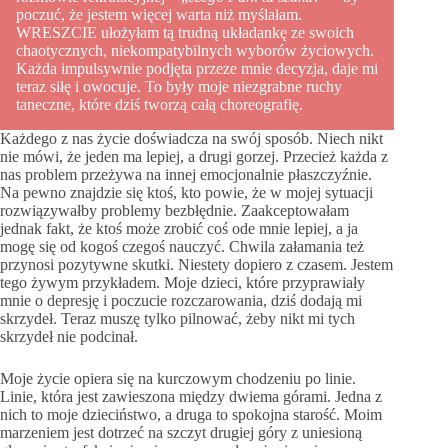
poczuć, że jestem więcej warta niż myślałam.
WRESZCIE ułożyłam tą trudną układankę ze swoich
chaotycznych, niekompatybilnych wyborów życiowych.
Każda impulsywnie podjęta przeze mnie decyzja, daje mi
teraz siłę i owocuje. To były moje niezgrabne ruchy
taneczne, które dziś tworzą całą choreografię.
Każdego z nas życie doświadcza na swój sposób. Niech nikt
nie mówi, że jeden ma lepiej, a drugi gorzej. Przecież każda z
nas problem przeżywa na innej emocjonalnie płaszczyźnie.
Na pewno znajdzie się ktoś, kto powie, że w mojej sytuacji
rozwiązywałby problemy bezbłędnie. Zaakceptowałam
jednak fakt, że ktoś może zrobić coś ode mnie lepiej, a ja
mogę się od kogoś czegoś nauczyć. Chwila załamania też
przynosi pozytywne skutki. Niestety dopiero z czasem. Jestem
tego żywym przykładem. Moje dzieci, które przyprawiały
mnie o depresję i poczucie rozczarowania, dziś dodają mi
skrzydeł. Teraz muszę tylko pilnować, żeby nikt mi tych
skrzydeł nie podcinał.
Moje życie opiera się na kurczowym chodzeniu po linie.
Linie, która jest zawieszona między dwiema górami. Jedna z
nich to moje dzieciństwo, a druga to spokojna starość. Moim
marzeniem jest dotrzeć na szczyt drugiej góry z uniesioną