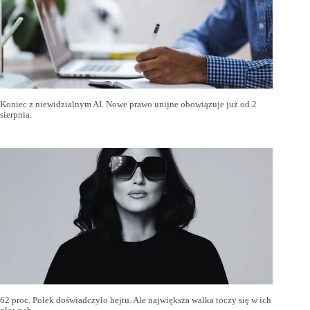
Koniec z niewidzialnym AI. Nowe prawo unijne obowiązuje już od 2
sierpnia.
62 proc. Polek doświadczyło hejtu. Ale największa walka toczy się w ich