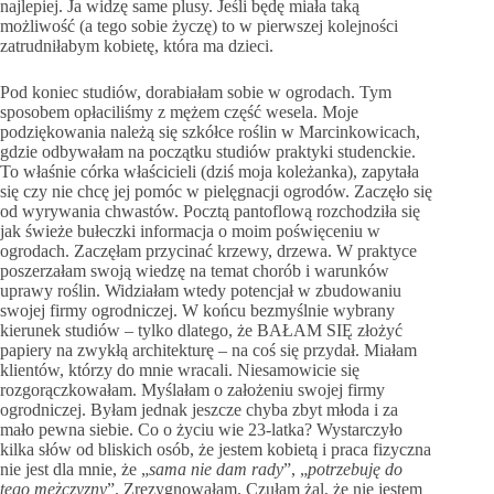
najlepiej. Ja widzę same plusy. Jeśli będę miała taką
możliwość (a tego sobie życzę) to w pierwszej kolejności
zatrudniłabym kobietę, która ma dzieci.
Pod koniec studiów, dorabiałam sobie w ogrodach. Tym
sposobem opłaciliśmy z mężem część wesela. Moje
podziękowania należą się szkółce roślin w Marcinkowicach,
gdzie odbywałam na początku studiów praktyki studenckie.
To właśnie córka właścicieli (dziś moja koleżanka), zapytała
się czy nie chcę jej pomóc w pielęgnacji ogrodów. Zaczęło się
od wyrywania chwastów. Pocztą pantoflową rozchodziła się
jak świeże bułeczki informacja o moim poświęceniu w
ogrodach. Zaczęłam przycinać krzewy, drzewa. W praktyce
poszerzałam swoją wiedzę na temat chorób i warunków
uprawy roślin. Widziałam wtedy potencjał w zbudowaniu
swojej firmy ogrodniczej. W końcu bezmyślnie wybrany
kierunek studiów – tylko dlatego, że BAŁAM SIĘ złożyć
papiery na zwykłą architekturę – na coś się przydał. Miałam
klientów, którzy do mnie wracali. Niesamowicie się
rozgorączkowałam. Myślałam o założeniu swojej firmy
ogrodniczej. Byłam jednak jeszcze chyba zbyt młoda i za
mało pewna siebie. Co o życiu wie 23-latka? Wystarczyło
kilka słów od bliskich osób, że jestem kobietą i praca fizyczna
nie jest dla mnie, że „
sama nie dam rady
”, „
potrzebuję do
tego mężczyzny
”. Zrezygnowałam. Czułam żal, że nie jestem