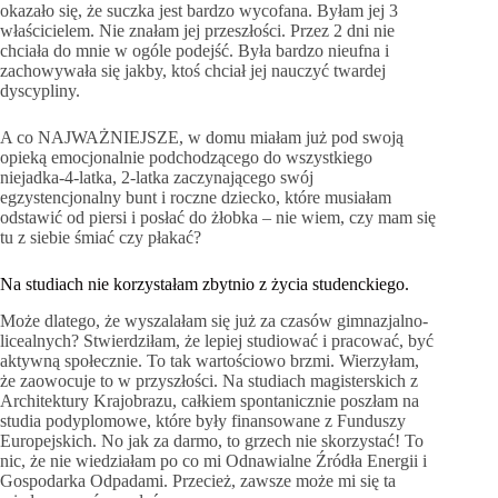
okazało się, że suczka jest bardzo wycofana. Byłam jej 3
właścicielem. Nie znałam jej przeszłości. Przez 2 dni nie
chciała do mnie w ogóle podejść. Była bardzo nieufna i
zachowywała się jakby, ktoś chciał jej nauczyć twardej
dyscypliny.
A co NAJWAŻNIEJSZE, w domu miałam już pod swoją
opieką emocjonalnie podchodzącego do wszystkiego
niejadka-4-latka, 2-latka zaczynającego swój
egzystencjonalny bunt i roczne dziecko, które musiałam
odstawić od piersi i posłać do żłobka – nie wiem, czy mam się
tu z siebie śmiać czy płakać?
Na studiach nie korzystałam zbytnio z życia studenckiego.
Może dlatego, że wyszalałam się już za czasów gimnazjalno-
licealnych? Stwierdziłam, że lepiej studiować i pracować, być
aktywną społecznie. To tak wartościowo brzmi. Wierzyłam,
że zaowocuje to w przyszłości. Na studiach magisterskich z
Architektury Krajobrazu, całkiem spontanicznie poszłam na
studia podyplomowe, które były finansowane z Funduszy
Europejskich. No jak za darmo, to grzech nie skorzystać! To
nic, że nie wiedziałam po co mi Odnawialne Źródła Energii i
Gospodarka Odpadami. Przecież, zawsze może mi się ta