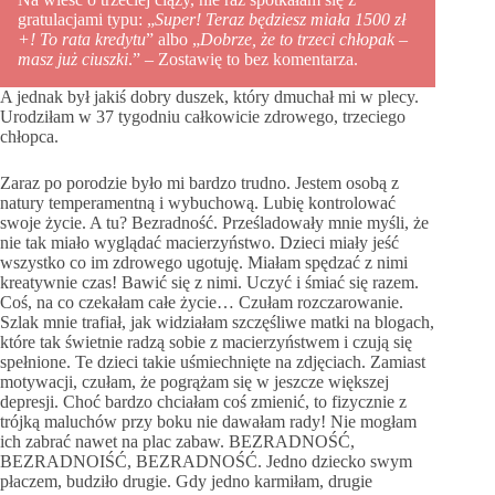
gratulacjami typu: „
Super! Teraz będziesz miała 1500 zł
+! To rata kredytu
” albo „
Dobrze, że to trzeci chłopak –
masz już ciuszki
.” – Zostawię to bez komentarza.
A jednak był jakiś dobry duszek, który dmuchał mi w plecy.
Urodziłam w 37 tygodniu całkowicie zdrowego, trzeciego
chłopca.
Zaraz po porodzie było mi bardzo trudno. Jestem osobą z
natury temperamentną i wybuchową. Lubię kontrolować
swoje życie. A tu? Bezradność. Prześladowały mnie myśli, że
nie tak miało wyglądać macierzyństwo. Dzieci miały jeść
wszystko co im zdrowego ugotuję. Miałam spędzać z nimi
kreatywnie czas! Bawić się z nimi. Uczyć i śmiać się razem.
Coś, na co czekałam całe życie… Czułam rozczarowanie.
Szlak mnie trafiał, jak widziałam szczęśliwe matki na blogach,
które tak świetnie radzą sobie z macierzyństwem i czują się
spełnione. Te dzieci takie uśmiechnięte na zdjęciach. Zamiast
motywacji, czułam, że pogrążam się w jeszcze większej
depresji. Choć bardzo chciałam coś zmienić, to fizycznie z
trójką maluchów przy boku nie dawałam rady! Nie mogłam
ich zabrać nawet na plac zabaw. BEZRADNOŚĆ,
BEZRADNOIŚĆ, BEZRADNOŚĆ. Jedno dziecko swym
płaczem, budziło drugie. Gdy jedno karmiłam, drugie