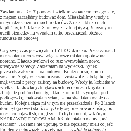
Zaszłam w ciążę. Z pomocą i wielkim wsparciem mojego taty,
z mężem zaczęliśmy budować dom. Mieszkaliśmy wtedy z
małym dzieckiem u moich rodziców. Z resztą blisko nich
kupiliśmy, też działkę. Sami wyszli z inicjatywą, żebyśmy nie
tracili pieniędzy na wynajem tylko przeznaczali bieżące
fundusze na budowę.
Cały swój czas poświęcałam TYLKO dziecku. Przecież nadal
mieszkałam u rodziców, więc zawsze miałam ugotowane i
poprane. Dlatego synkowi co rusz wymyślałam nowe,
kreatywne zabawy. Zabierałam na wycieczki. Synek
przesiadywał ze mną na budowie. Brudziłam się z nim i
śmiałam. A gdy wieczorem zasnął, zostawał z babcią, bo gdy
mąż wracał z pracy, szliśmy na budowę. Wtedy ja, kobietka w
wielkich budowlanych rękawicach na dłoniach kręciłam
zbrojenie pod fundamenty, układałam rurki i styropian pod
podłogówkę, malowałam ściany, sama składałam meble do
kuchni. Kolejna ciąża mi w tym nie przeszkadzała. Po 2 latach
dom był (prawie) skończony. Gdy się przeprowadziliśmy, po
miesiącu pojawił się drugi syn. To był moment, w którym
NAPRAWDĘ DOROSŁAM. Już nie miałam mamy „pod
dachem”. Jak sama nie ugotuję, to nie będziemy mieli co jeść.
Problemy i obowiązki zaczęły narastać. „
Jak te kobiety to