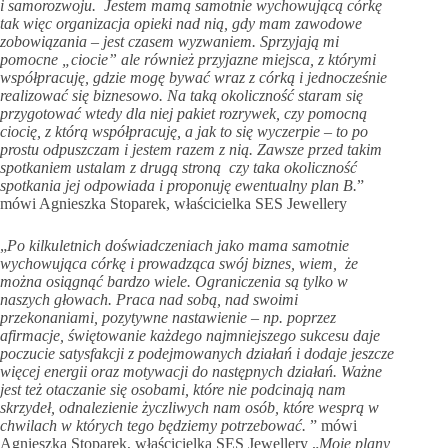
i samorozwoju. Jestem mamą samotnie wychowującą córkę
tak więc organizacja opieki nad nią, gdy mam zawodowe
zobowiązania – jest czasem wyzwaniem. Sprzyjają mi
pomocne „ciocie” ale również przyjazne miejsca, z którymi
współpracuję, gdzie mogę bywać wraz z córką i jednocześnie
realizować się biznesowo. Na taką okoliczność staram się
przygotować wtedy dla niej pakiet rozrywek, czy pomocną
ciocię, z którą współpracuję, a jak to się wyczerpie – to po
prostu odpuszczam i jestem razem z nią. Zawsze przed takim
spotkaniem ustalam z drugą stroną czy taka okoliczność
spotkania jej odpowiada i proponuję ewentualny plan B.
”
mówi Agnieszka Stoparek, właścicielka SES Jewellery
„
Po kilkuletnich doświadczeniach jako mama samotnie
wychowująca córkę i prowadząca swój biznes, wiem, że
można osiągnąć bardzo wiele. Ograniczenia są tylko w
naszych głowach. Praca nad sobą, nad swoimi
przekonaniami, pozytywne nastawienie – np. poprzez
afirmacje, świętowanie każdego najmniejszego sukcesu daje
poczucie satysfakcji z podejmowanych działań i dodaje jeszcze
więcej energii oraz motywacji do następnych działań. Ważne
jest też otaczanie się osobami, które nie podcinają nam
skrzydeł, odnalezienie życzliwych nam osób, które wesprą w
chwilach w których tego będziemy potrzebować.
” mówi
Agnieszka Stoparek, właścicielka SES Jewellery „
Moje plany