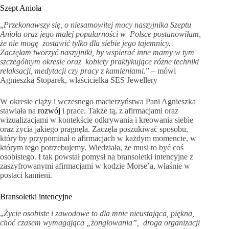
Szept Anioła
„
Przekonawszy się, o niesamowitej mocy naszyjnika Szeptu
Anioła oraz jego małej popularności w Polsce postanowiłam,
że nie mogę zostawić tylko dla siebie jego tajemnicy.
Zaczęłam tworzyć naszyjniki, by wspierać inne mamy w tym
szczególnym okresie oraz kobiety praktykujące różne techniki
relaksacji, medytacji czy pracy z kamieniami.
” – mówi
Agnieszka Stoparek, właścicielka SES Jewellery
W okresie ciąży i wczesnego macierzyństwa Pani Agnieszka
stawiała na
rozwój
i prace. Także tą, z afirmacjami oraz
wizualizacjami w kontekście odkrywania i kreowania siebie
oraz życia jakiego pragnęła. Zaczęła poszukiwać sposobu,
który by przypominał o afirmacjach w każdym momencie, w
którym tego potrzebujemy. Wiedziała, że musi to być coś
osobistego. I tak powstał pomysł na bransoletki intencyjne z
zaszyfrowanymi afirmacjami w kodzie Morse’a, właśnie w
postaci kamieni.
Bransoletki intencyjne
„
Życie osobiste i zawodowe to dla mnie nieustająca, piękna,
choć czasem wymagająca „żonglowania”, droga organizacji