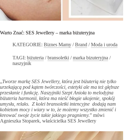
Warto Znać: SES Jewellery – marka biżuteryjna
KATEGORIE:
Biznes Mamy
/
Brand
/
Moda i uroda
TAGI:
biżuteria
/
bransoletki
/
marka bizuteryjna
/
naszyjnik
„
Tworze markę SES Jewellery, która jest biżuterią nie tylko
urzekającą pod kątem twórczości, estetyki ale ma też głębsze
przesłanie i funkcję. Naszyjniki Szept Anioła to melodyjna
biżuteria harmonii, która ma nieść błogie ukojenie, spokój
umysłu, relaks. Z kolei bransoletki intencyjne dodają nam
kobietom mocy i wiary w to, że możemy wszystko zmienić i
kreować swoje życie takie jakiego pragniemy.
” mówi
Agnieszka Stoparek, właścicielka SES Jewellery