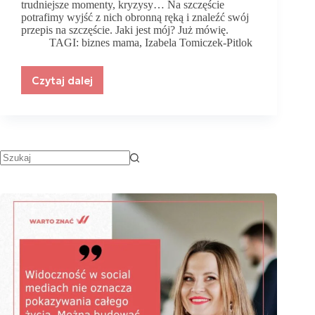
trudniejsze momenty, kryzysy… Na szczęście
potrafimy wyjść z nich obronną ręką i znaleźć swój
przepis na szczęście. Jaki jest mój? Już mówię.
TAGI:
biznes mama
,
Izabela Tomiczek-Pitlok
Czytaj dalej
Izabela
Tomiczek-
Pitlok
–
„szefowa
swojego
życia”