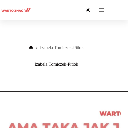
Przejdź
do
treści
Izabela Tomiczek-Pitlok
Strona
główna
Izabela Tomiczek-Pitlok