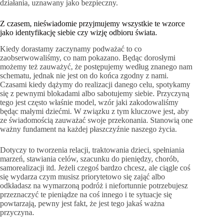
działania, uznawany jako bezpieczny.
Z czasem, nieświadomie przyjmujemy wszystkie te wzorce
jako identyfikację siebie czy wizję odbioru świata.
Kiedy dorastamy zaczynamy podważać to co
zaobserwowaliśmy, co nam pokazano. Będąc dorosłymi
możemy też zauważyć, że postępujemy według znanego nam
schematu, jednak nie jest on do końca zgodny z nami.
Czasami kiedy dążymy do realizacji danego celu, spotykamy
się z pewnymi blokadami albo sabotujemy siebie. Przyczyną
tego jest często właśnie model, wzór jaki zakodowaliśmy
będąc małymi dziećmi. W związku z tym kluczowe jest, aby
ze świadomością zauważać swoje przekonania. Stanowią one
ważny fundament na każdej płaszczyźnie naszego życia.
Dotyczy to tworzenia relacji, traktowania dzieci, spełniania
marzeń, stawiania celów, szacunku do pieniędzy, chorób,
samorealizacji itd. Jeżeli czegoś bardzo chcesz, ale ciągle coś
się wydarza czym musisz priorytetowo się zająć albo
odkładasz na wymarzoną podróż i niefortunnie potrzebujesz
przeznaczyć te pieniądze na coś innego i te sytuacje się
powtarzają, pewny jest fakt, że jest tego jakaś ważna
przyczyna.