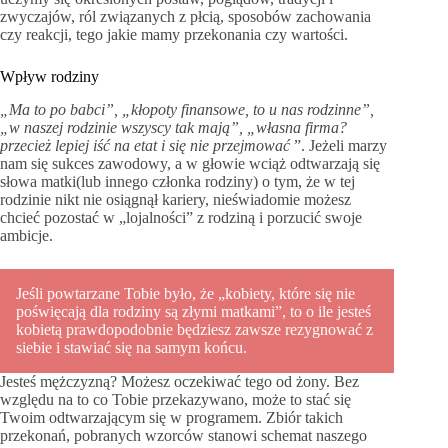
zwyczajów, ról związanych z płcią, sposobów zachowania
czy reakcji, tego jakie mamy przekonania czy wartości.
Wpływ rodziny
„Ma to po babci”, „kłopoty finansowe, to u nas rodzinne”,
„w naszej rodzinie wszyscy tak mają”, „własna firma?
przecież lepiej iść na etat i się nie przejmować
”. Jeżeli marzy
nam się sukces zawodowy, a w głowie wciąż odtwarzają się
słowa matki(lub innego członka rodziny) o tym, że w tej
rodzinie nikt nie osiągnął kariery, nieświadomie możesz
chcieć pozostać w „lojalności” z rodziną i porzucić swoje
ambicje.
Jeśli powtarzane Tobie było, że „kobiety, które się nie
poświęcają dla rodziny są złymi matkami”, to o ile jesteś
kobietą prawdopodobnie będziesz zawsze rezygnować z
siebie i stawiać się na samym końcu.
Jesteś mężczyzną? Możesz oczekiwać tego od żony. Bez
względu na to co Tobie przekazywano, może to stać się
Twoim odtwarzającym się w programem. Zbiór takich
przekonań, pobranych wzorców stanowi schemat naszego