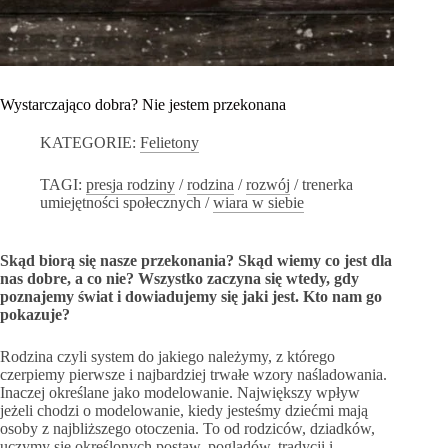
Wystarczająco dobra? Nie jestem przekonana
KATEGORIE:
Felietony
TAGI:
presja rodziny
/
rodzina
/
rozwój
/
trenerka
umiejętności społecznych
/
wiara w siebie
Skąd biorą się nasze przekonania? Skąd wiemy co jest dla
nas dobre, a co nie?
Wszystko zaczyna się wtedy, gdy
poznajemy świat i dowiadujemy się jaki jest.
Kto nam go
pokazuje?
Rodzina czyli system do jakiego należymy, z którego
czerpiemy pierwsze i najbardziej trwałe wzory naśladowania.
Inaczej określane jako modelowanie. Największy wpływ
jeżeli chodzi o modelowanie, kiedy jesteśmy dziećmi mają
osoby z najbliższego otoczenia. To od rodziców, dziadków,
uczymy się określonych postaw, poglądów, tradycji i