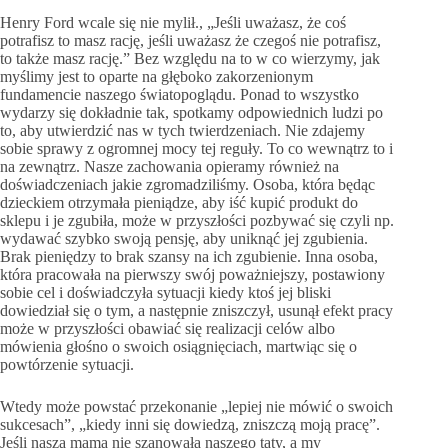
Henry Ford wcale się nie mylił., „Jeśli uważasz, że coś
potrafisz to masz rację, jeśli uważasz że czegoś nie potrafisz,
to także masz rację.” Bez względu na to w co wierzymy, jak
myślimy jest to oparte na głęboko zakorzenionym
fundamencie naszego światopoglądu. Ponad to wszystko
wydarzy się dokładnie tak, spotkamy odpowiednich ludzi po
to, aby utwierdzić nas w tych twierdzeniach. Nie zdajemy
sobie sprawy z ogromnej mocy tej reguły. To co wewnątrz to i
na zewnątrz. Nasze zachowania opieramy również na
doświadczeniach jakie zgromadziliśmy. Osoba, która będąc
dzieckiem otrzymała pieniądze, aby iść kupić produkt do
sklepu i je zgubiła, może w przyszłości pozbywać się czyli np.
wydawać szybko swoją pensję, aby uniknąć jej zgubienia.
Brak pieniędzy to brak szansy na ich zgubienie. Inna osoba,
która pracowała na pierwszy swój poważniejszy, postawiony
sobie cel i doświadczyła sytuacji kiedy ktoś jej bliski
dowiedział się o tym, a następnie zniszczył, usunął efekt pracy
może w przyszłości obawiać się realizacji celów albo
mówienia głośno o swoich osiągnięciach, martwiąc się o
powtórzenie sytuacji.
Wtedy może powstać przekonanie „lepiej nie mówić o swoich
sukcesach”, „kiedy inni się dowiedzą, zniszczą moją pracę”.
Jeśli nasza mama nie szanowała naszego taty, a my