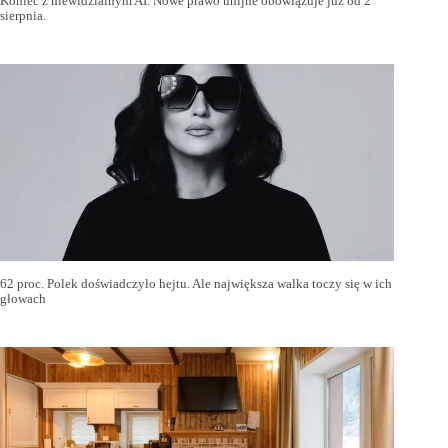
Koniec z niewidzialnym AI. Nowe prawo unijne obowiązuje już od 2
sierpnia.
62 proc. Polek doświadczyło hejtu. Ale największa walka toczy się w ich
głowach