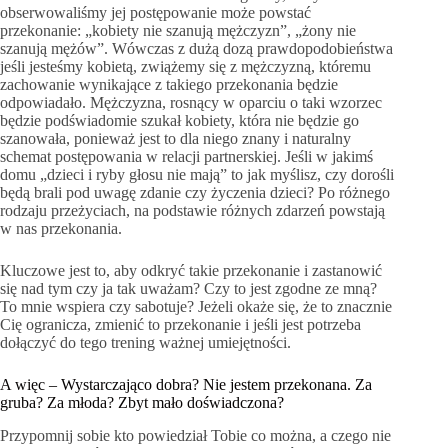
obserwowaliśmy jej postępowanie może powstać
przekonanie: „kobiety nie szanują mężczyzn”, „żony nie
szanują mężów”. Wówczas z dużą dozą prawdopodobieństwa
jeśli jesteśmy kobietą, zwiążemy się z mężczyzną, któremu
zachowanie wynikające z takiego przekonania będzie
odpowiadało. Mężczyzna, rosnący w oparciu o taki wzorzec
będzie podświadomie szukał kobiety, która nie będzie go
szanowała, ponieważ jest to dla niego znany i naturalny
schemat postępowania w relacji partnerskiej. Jeśli w jakimś
domu „dzieci i ryby głosu nie mają” to jak myślisz, czy dorośli
będą brali pod uwagę zdanie czy życzenia dzieci? Po różnego
rodzaju przeżyciach, na podstawie różnych zdarzeń powstają
w nas przekonania.
Kluczowe jest to, aby odkryć takie przekonanie i zastanowić
się nad tym czy ja tak uważam? Czy to jest zgodne ze mną?
To mnie wspiera czy sabotuje? Jeżeli okaże się, że to znacznie
Cię ogranicza, zmienić to przekonanie i jeśli jest potrzeba
dołączyć do tego trening ważnej umiejętności.
A więc – Wystarczająco dobra? Nie jestem przekonana. Za
gruba? Za młoda? Zbyt mało doświadczona?
Przypomnij sobie kto powiedział Tobie co można, a czego nie