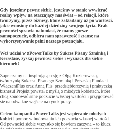
Gdy jesteśmy pewne siebie, jesteśmy w stanie wywierać
realny wpływ na otaczający nas świat – od relacji, które
tworzymy, przez biznesy, które zakładamy aż po wartości,
jakie wnosimy do każdej dziedziny swojego życia. Brak
pewności sprawia natomiast, że mamy gorsze
samopoczucie, odbiera nam sprawczość i szansę na
wykorzystywanie pełni naszego potencjału.
Weź udział w #PowerTalks by Sukces Pisany Szminką i
Kérastase, zyskaj pewność siebie i wyznacz dla siebie
kierunek!
Zapraszamy na inspirującą sesję z Olgą Kozierowską,
twórczynią Sukcesu Pisanego Szminką i Prezeską Fundacji
WłączeniPlus oraz Anną Flis, przedsiębiorczynią i praktyczką
biznesu! Projekt powstał z myślą o młodych kobietach, które
chcą zbudować silne poczucie własnej wartości i przygotować
się na odważne wejście na rynek pracy.
Celem kampanii #PowerTalks
jest
wspieranie młodych
kobiet
i pomoc w budowaniu ich poczucia własnej wartości.
Od pewności siebie wszystko się bowiem zaczyna – to klucz