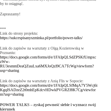
by to osiągnąć.
Zapraszamy!
***
Link do strony projektu:
https://sukcespisanyszminka.pl/portfolio/power-talks/
Link do zapisów na warsztaty z Olgą Kozierowską w
Poznaniu:
https://docs.google.com/forms/d/e/1FAIpQLSdZPSKfUmpxc
zWw-
RU3esmmDeaQZuuLxa6MXJoQzI9CA7TcWg/viewform?
usp=sharing
Link do zapisów na warsztaty z Anią Flis w Sopocie:
https://docs.google.com/forms/d/e/1FAIpQLSfMqA7Y5Wcj6i
KgqISADzeZ2t0mhEpKdcvHDwkPVGRZf8K7Cg/viewfor
m?usp=sharing
POWER TALKS – zyskaj pewność siebie i wyznacz swój
kierunek