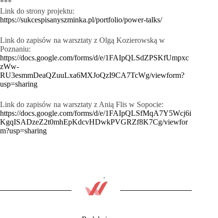
***
Link do strony projektu:
https://sukcespisanyszminka.pl/portfolio/power-talks/
Link do zapisów na warsztaty z Olgą Kozierowską w
Poznaniu:
https://docs.google.com/forms/d/e/1FAIpQLSdZPSKfUmpxc
zWw-
RU3esmmDeaQZuuLxa6MXJoQzI9CA7TcWg/viewform?
usp=sharing
Link do zapisów na warsztaty z Anią Flis w Sopocie:
https://docs.google.com/forms/d/e/1FAIpQLSfMqA7Y5Wcj6i
KgqISADzeZ2t0mhEpKdcvHDwkPVGRZf8K7Cg/viewfor
m?usp=sharing