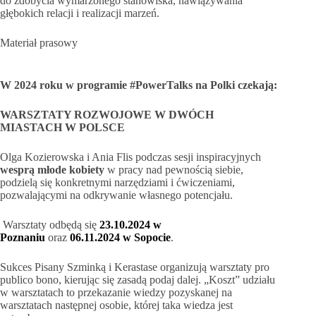
do zdobycia wymarzonego stanowiska, nawiązywania
głębokich relacji i realizacji marzeń.
Materiał prasowy
W 2024 roku w programie #PowerTalks na Polki czekają:
WARSZTATY ROZWOJOWE W DWÓCH
MIASTACH W POLSCE
Olga Kozierowska i Ania Flis podczas sesji inspiracyjnych
wesprą młode kobiety
w pracy nad pewnością siebie,
podzielą się konkretnymi narzędziami i ćwiczeniami,
pozwalającymi na odkrywanie własnego potencjału.
Warsztaty odbędą się
23.10.2024 w
Poznaniu
oraz
06.11.2024 w Sopocie
.
Sukces Pisany Szminką i Kerastase organizują warsztaty pro
publico bono, kierując się zasadą podaj dalej. „Koszt” udziału
w warsztatach to przekazanie wiedzy pozyskanej na
warsztatach następnej osobie, której taka wiedza jest