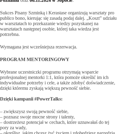
Poznaniu
oraz
06.11.2024 w Sopocie
.
Sukces Pisany Szminką i Kerastase organizują warsztaty pro
publico bono, kierując się zasadą podaj dalej. „Koszt” udziału
w warsztatach to przekazanie wiedzy pozyskanej na
warsztatach następnej osobie, której taka wiedza jest
potrzebna.
Wymagana jest wcześniejsza rezerwacja.
PROGRAM MENTORINGOWY
Wybrane uczestniczki programu otrzymają wsparcie
profesjonalnej mentorki 1:1, która pomoże określić im ich
indywidualne potrzeby i cele, a także zdobyć doświadczenie,
dzięki któremu zyskają większą pewność siebie.
Dzięki kampanii #PowerTalks:
– zwiększysz swoją pewność siebie,
– poznasz swoje mocne strony i talenty,
– dostrzeżesz potencjał w cechach, które uznawałaś do tej
pory za wady,
– określisz, jakim chcesz żyć życiem i zdobędziesz narzędzia,