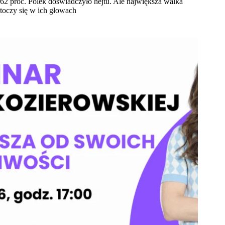
62 proc. Polek doświadczyło hejtu. Ale największa walka
toczy się w ich głowach