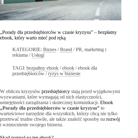
„Porady dla przedsiębiorców w czasie kryzysu” – bezpłatny
ebook, który warto mieć pod ręką
KATEGORIE:
Biznes
/
Brand
/
PR, marketing i
reklama
/
Usługi
TAGI:
bezpałtny ebook
/
ebook
/
ebook dla
przedsiębiorców
/
ryzys w biznesie
W obliczu kryzysów
przedsiębiorcy
stają przed wyjątkowymi
wyzwaniami, które wymagają od nich elastyczności,
umiejętności zarządzania i skutecznej komunikacji.
Ebook
„Porady dla przedsiębiorców w czasie kryzysu”
to
wartościowe narzędzie dla wszystkich, którzy chcą nie tylko
przetrwać trudne chwile, ale także znaleźć sposoby na
rozwój
i wzmocnienie swojego biznesu.
Skąd pomysł na ten ebook?