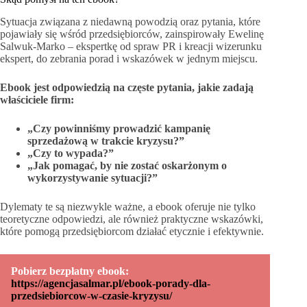
Sytuacja związana z niedawną powodzią oraz pytania, które
pojawiały się wśród przedsiębiorców, zainspirowały Ewelinę
Salwuk-Marko – ekspertkę od spraw PR i kreacji wizerunku
ekspert, do zebrania porad i wskazówek w jednym miejscu.
Ebook jest odpowiedzią na częste pytania, jakie zadają
właściciele firm:
„Czy powinniśmy prowadzić kampanię
sprzedażową w trakcie kryzysu?”
„Czy to wypada?”
„Jak pomagać, by nie zostać oskarżonym o
wykorzystywanie sytuacji?”
Dylematy te są niezwykle ważne, a ebook oferuje nie tylko
teoretyczne odpowiedzi, ale również praktyczne wskazówki,
które pomogą przedsiębiorcom działać etycznie i efektywnie.
Pobierz bezpłatny ebook:
https://agencjasalmar.pl/ebook-porady-dla-
przedsiebiorcow-w-czasie-kryzysu/