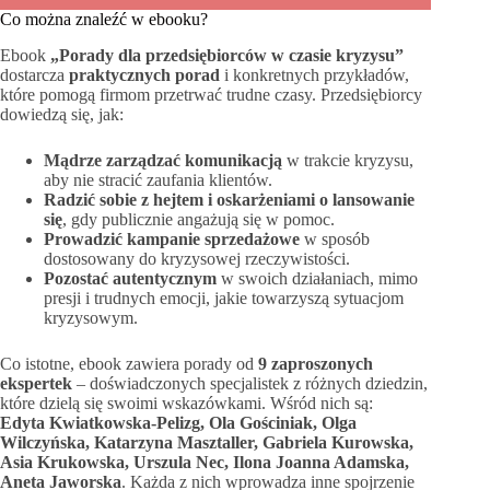
Co można znaleźć w ebooku?
Ebook
„Porady dla przedsiębiorców w czasie kryzysu”
dostarcza
praktycznych porad
i konkretnych przykładów,
które pomogą firmom przetrwać trudne czasy. Przedsiębiorcy
dowiedzą się, jak:
Mądrze zarządzać komunikacją
w trakcie kryzysu,
aby nie stracić zaufania klientów.
Radzić sobie z hejtem i oskarżeniami o lansowanie
się
, gdy publicznie angażują się w pomoc.
Prowadzić kampanie sprzedażowe
w sposób
dostosowany do kryzysowej rzeczywistości.
Pozostać autentycznym
w swoich działaniach, mimo
presji i trudnych emocji, jakie towarzyszą sytuacjom
kryzysowym.
Co istotne, ebook zawiera porady od
9 zaproszonych
ekspertek
– doświadczonych specjalistek z różnych dziedzin,
które dzielą się swoimi wskazówkami. Wśród nich są:
Edyta Kwiatkowska-Pelizg, Ola Gościniak, Olga
Wilczyńska, Katarzyna Masztaller, Gabriela Kurowska,
Asia Krukowska, Urszula Nec, Ilona Joanna Adamska,
Aneta Jaworska
. Każda z nich wprowadza inne spojrzenie