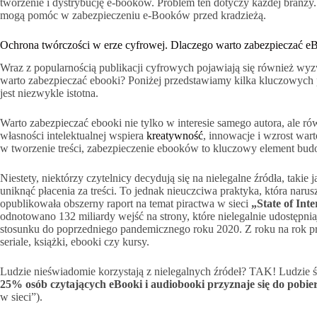
tworzenie i dystrybucję e-booków. Problem ten dotyczy każdej branży. 
mogą pomóc w zabezpieczeniu e-Booków przed kradzieżą.
Ochrona twórczości w erze cyfrowej. Dlaczego warto zabezpieczać e
Wraz z popularnością publikacji cyfrowych pojawiają się również wy
warto zabezpieczać ebooki? Poniżej przedstawiamy kilka kluczowych 
jest niezwykle istotna.
Warto zabezpieczać ebooki nie tylko w interesie samego autora, ale r
własności intelektualnej wspiera
kreatywność
, innowacje i wzrost wart
w tworzenie treści, zabezpieczenie ebooków to kluczowy element budo
Niestety, niektórzy czytelnicy decydują się na nielegalne źródła, takie
uniknąć płacenia za treści. To jednak nieuczciwa praktyka, która na
opublikowała obszerny raport na temat piractwa w sieci
„State of Inte
odnotowano 132 miliardy wejść na strony, które nielegalnie udostępni
stosunku do poprzedniego pandemicznego roku 2020. Z roku na rok prz
seriale, książki, ebooki czy kursy.
Ludzie nieświadomie korzystają z nielegalnych źródeł? TAK! Ludzie 
25% osób czytających eBooki i audiobooki przyznaje się do pobier
w sieci”).