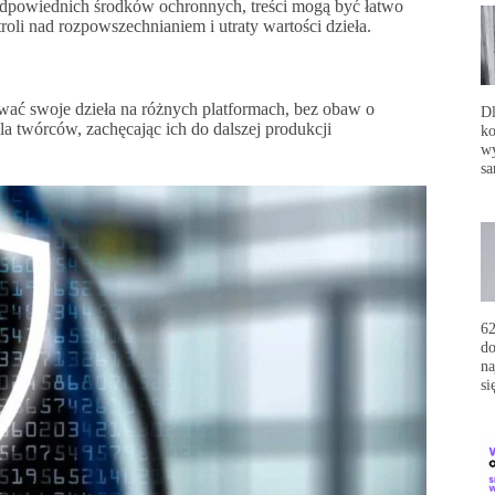
dpowiednich środków ochronnych, treści mogą być łatwo
oli nad rozpowszechnianiem i utraty wartości dzieła.
wać swoje dzieła na różnych platformach, bez obaw o
Dl
la twórców, zachęcając ich do dalszej produkcji
ko
wy
sa
62
do
na
si