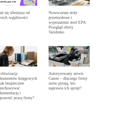
ań się silniejsza od
Nowoczesne stoły
oich wątpliwości
przemysłowe i
wyposażenie stref EPA:
Przegląd oferty
Varidesko
chiwizacja
Autoryzowany serwis
okumentów księgowych
Canon – dlaczego firmy
jak bezpiecznie
znów pytają, kto
rzechowywać
naprawia ich sprzęt?
kumentację i
prawnić pracę firmy?