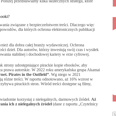
Poniżej przedstawiamy kilka skutecznych strategii, które
Booki?
zwania związane z bezpieczeństwem treści. Dlaczego więc
powodów, dla których ochrona elektronicznych publikacji
ównież dla dobra całej branży wydawniczej. Ochrona
ości dzieł. Dla autorów, którzy inwestują swój czas i wysiłek
wania stabilnej i dochodowej kariery w erze cyfrowej.
 jak strony udostępniające pirackie kopie ebooków, aby
rusza prawa autorskie. W 2022 roku amerykańska grupa Akamai
rnet. Pirates in the Outfield”
. Wg niego w 2021
ają różne treści. W raportu odnotowano, aż 16% wzrost w
ybywa pirackich stron. Wśród treści dostępne są filmy,
świadomie korzystaj z nielegalnych, darmowych źródeł.
Aż
ania ich z nielegalnych źródeł
(dane z raportu „Czytelnicy