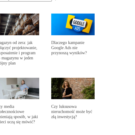
gazyn od zera: jak
Dlaczego kampanie
łączyć projektowanie,
Google Ads nie
posażenie i program
przynoszą wyników?
 magazynu w jeden
ójny plan
zy media
Czy luksusowa
ołecznościowe
nieruchomość może być
ieniają sposób, w jaki
złą inwestycją?
ieci uczą się mówić?