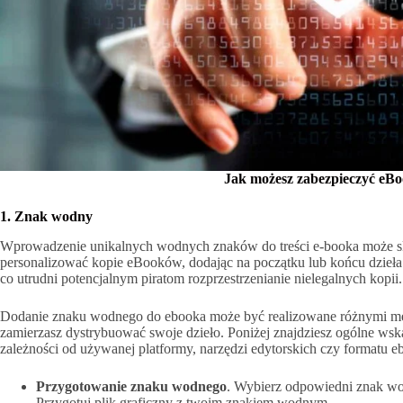
Jak możesz zabezpieczyć eBo
1. Znak wodny
Wprowadzenie unikalnych wodnych znaków do treści e-booka może sku
personalizować kopie eBooków, dodając na początku lub końcu dzieła 
co utrudni potencjalnym piratom rozprzestrzenianie nielegalnych kopii.
Dodanie znaku wodnego do ebooka może być realizowane różnymi metod
zamierzasz dystrybuować swoje dzieło. Poniżej znajdziesz ogólne wska
zależności od używanej platformy, narzędzi edytorskich czy formatu e
Przygotowanie znaku wodnego
. Wybierz odpowiedni znak wod
Przygotuj plik graficzny z twoim znakiem wodnym.