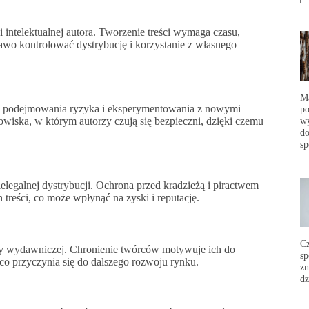
intelektualnej autora. Tworzenie treści wymaga czasu,
prawo kontrolować dystrybucję i korzystanie z własnego
Ma
i do podejmowania ryzyka i eksperymentowania z nowymi
po
wy
wiska, w którym autorzy czują się bezpieczni, dzięki czemu
do
sp
legalnej dystrybucji. Ochrona przed kradzieżą i piractwem
reści, co może wpłynąć na zyski i reputację.
C
nży wydawniczej. Chronienie twórców motywuje ich do
sp
 co przyczynia się do dalszego rozwoju rynku.
zm
dz