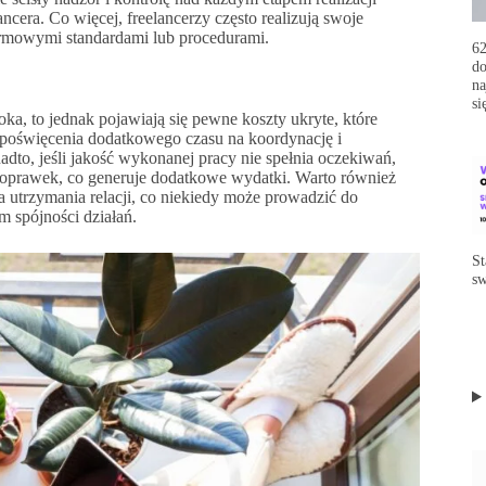
ncera. Co więcej, freelancerzy często realizują swoje
irmowymi standardami lub procedurami.
62
do
na
si
oka, to jednak pojawiają się pewne koszty ukryte, które
 poświęcenia dodatkowego czasu na koordynację i
nadto, jeśli jakość wykonanej pracy nie spełnia oczekiwań,
oprawek, co generuje dodatkowe wydatki. Warto również
 utrzymania relacji, co niekiedy może prowadzić do
 spójności działań.
St
sw