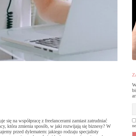
Za
W
b
a
je się na współpracę z freelancerami zamiast zatrudniać
cy, która zmienia sposób, w jaki rozwijają się biznesy? W
ne
 stajemy przed dylematem: jakiego rodzaju specjalisty