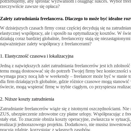
potrzebujemy, aby sprostać wyzwaniom i osiągnąć sukces. Wybór free
rzeczywiście zawsze się opłaca?
Zalety zatrudniania freelancera. Dlaczego to może być idealne ro
W dzisiejszych czasach firmy coraz częściej decydują się na zatrudnia
elastycznej współpracy, ale i sposób na optymalizację kosztów. W świe
działają coraz bardziej globalnie, freelancerzy stają się niezastąpiony
najważniejsze zalety współpracy z freelancerami?
1. Elastyczność czasowa i lokalizacyjna
Jedną z największych zalet zatrudniania freelancerów jest ich zdolno
temu mogą dostosować się do potrzeb Twojej firmy bez konieczności sz
wymaga pracy nocą lub w weekendy – freelancer może być w stanie to z
dla firm działających globalnie, gdzie różnice czasowe mogą stanowić
świecie, mogą wspierać firmę w trybie ciągłym, co przyspiesza realizac
2. Niższe koszty zatrudnienia
Zatrudnianie freelancerów wiąże się z istotnymi oszczędnościami. Nie 
ZUS, ubezpieczenie zdrowotne czy płatne urlopy. Współpracując z freel
stały etat. To znacznie obniża koszty operacyjne, zwłaszcza w sytuacji,
realizacji jednorazowego projektu. Dodatkowo, nie musisz inwestować
pracują zdalnie, korzystając z własnych zasobów.