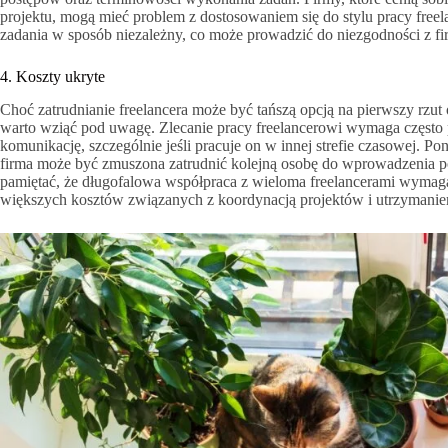
projektu, mogą mieć problem z dostosowaniem się do stylu pracy freela
zadania w sposób niezależny, co może prowadzić do niezgodności z f
4. Koszty ukryte
Choć zatrudnianie freelancera może być tańszą opcją na pierwszy rzut 
warto wziąć pod uwagę. Zlecanie pracy freelancerowi wymaga często
komunikację, szczególnie jeśli pracuje on w innej strefie czasowej. Po
firma może być zmuszona zatrudnić kolejną osobę do wprowadzenia p
pamiętać, że długofalowa współpraca z wieloma freelancerami wymaga
większych kosztów związanych z koordynacją projektów i utrzymaniem