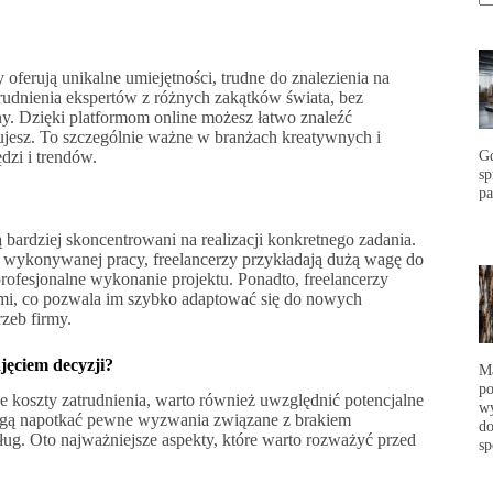
 oferują unikalne umiejętności, trudne do znalezienia na
rudnienia ekspertów z różnych zakątków świata, bez
jny. Dzięki platformom online możesz łatwo znaleźć
bujesz. To szczególnie ważne w branżach kreatywnych i
G
dzi i trendów.
s
p
bardziej skoncentrowani na realizacji konkretnego zadania.
ści wykonywanej pracy, freelancerzy przykładają dużą wagę do
profesjonalne wykonanie projektu. Ponadto, freelancerzy
ami, co pozwala im szybko adaptować się do nowych
zeb firmy.
jęciem decyzji?
Ma
po
ższe koszty zatrudnienia, warto również uwzględnić potencjalne
wy
mogą napotkać pewne wyzwania związane z brakiem
do
sług. Oto najważniejsze aspekty, które warto rozważyć przed
sp