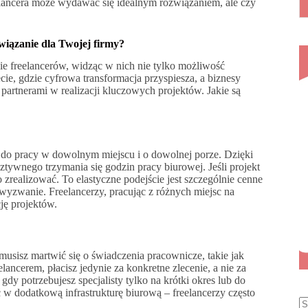
lancera może wydawać się idealnym rozwiązaniem, ale czy
związanie dla Twojej firmy?
nie freelancerów, widząc w nich nie tylko możliwość
cie, gdzie cyfrowa transformacja przyspiesza, a biznesy
mi partnerami w realizacji kluczowych projektów. Jakie są
ść do pracy w dowolnym miejscu i o dowolnej porze. Dzięki
tywnego trzymania się godzin pracy biurowej. Jeśli projekt
realizować. To elastyczne podejście jest szczególnie cenne
 wyzwanie. Freelancerzy, pracując z różnych miejsc na
ję projektów.
musisz martwić się o świadczenia pracownicze, takie jak
ancerem, płacisz jedynie za konkretne zlecenie, a nie za
 gdy potrzebujesz specjalisty tylko na krótki okres lub do
 w dodatkową infrastrukturę biurową – freelancerzy często