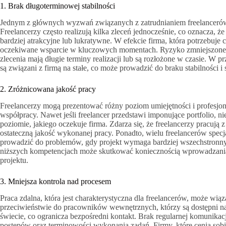
1. Brak długoterminowej stabilności
Jednym z głównych wyzwań związanych z zatrudnianiem freelancerów 
Freelancerzy często realizują kilka zleceń jednocześnie, co oznacza, że
bardziej atrakcyjne lub lukratywne. W efekcie firma, która potrzebuje 
oczekiwane wsparcie w kluczowych momentach. Ryzyko zmniejszonego
zlecenia mają długie terminy realizacji lub są rozłożone w czasie. W 
są związani z firmą na stałe, co może prowadzić do braku stabilności i
2. Zróżnicowana jakość pracy
Freelancerzy mogą prezentować różny poziom umiejętności i profesjo
współpracy. Nawet jeśli freelancer przedstawi imponujące portfolio, ni
poziomie, jakiego oczekuje firma. Zdarza się, że freelancerzy pracują
ostateczną jakość wykonanej pracy. Ponadto, wielu freelancerów specj
prowadzić do problemów, gdy projekt wymaga bardziej wszechstronnyc
niższych kompetencjach może skutkować koniecznością wprowadzania 
projektu.
3. Mniejsza kontrola nad procesem
Praca zdalna, która jest charakterystyczna dla freelancerów, może wią
przeciwieństwie do pracowników wewnętrznych, którzy są dostępni na
świecie, co ogranicza bezpośredni kontakt. Brak regularnej komunika
postępów oraz terminowości wykonania zadań. Firmy, które cenią sobie