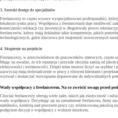
3. Szeroki dostęp do specjalistów
Freelancerzy to często wysoce wyspecjalizowani profesjonaliści, którzy
lokalnym rynku pracy. Współpraca z freelancerami daje możliwość zat
konieczności relokacji czy inwestycji w długotrwały proces rekrutacy
freelancerów, którzy mają dokładnie takie kompetencje, jakich potrze
technologicznych, gdzie kluczowa jest znajomość nowoczesnych narzę
4. Skupienie na projekcie
Freelancerzy, w przeciwieństwie do pracowników etatowych, często są 
Mając na uwadze, że ich reputacja i przyszłe zlecenia zależą od jako
efektywności i terminowości. Dzięki temu możesz liczyć na szybkie i 
zazwyczaj mają doświadczenie w pracy z różnymi klientami i projekt
wyzwań i dostarczać rozwiązania dopasowane do indywidualnych potr
Wady współpracy z freelancerem. Na co zwrócić uwagę przed pod
Chociaż freelancerzy oferują wiele zalet, takich jak elastyczność i ni
wady współpracy. Decydując się na zatrudnienie freelancera, firmy 
stabilności, kontrolą nad procesem pracy czy zróżnicowaną jakością u
podjęciem decyzji o współpracy z wolnym strzelcem.