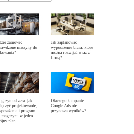
dzie zamówić
Jak zaplanować
prawdzone maszyny do
wyposażenie biura, które
akowania?
można rozwijać wraz z
firmą?
gazyn od zera: jak
Dlaczego kampanie
łączyć projektowanie,
Google Ads nie
posażenie i program
przynoszą wyników?
 magazynu w jeden
ójny plan