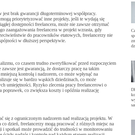
jest brak gwarancji długoterminowej współpracy.
 mogą priorytetyzować inne projekty, jeśli te wydają się
ciągłej dostępności freelancera, może nie zawsze otrzymać
 zaangażowania freelancera w projekt wzrasta, gdy
C
przeciwieństwie do pracowników etatowych, freelancerzy nie
sp
 spójności w dłuższej perspektywie.
zm
dz
nalizmu, co czasem trudno zweryfikować przed rozpoczęciem
e zawsze jest gwarancją, że dostarczy pracę na takim
 z mniejszą kontrolą i nadzorem, co może wpłynąć na
alizuje się w bardzo wąskich dziedzinach, co może
h umiejętności. Ryzyko zlecenia pracy freelancerowi o
Dl
poprawek, co zwiększa koszty i opóźnia realizację
ko
wy
sa
zać się z ograniczonym nadzorem nad realizacją projektu. W
 co dzień, freelancerzy mogą pracować z różnych miejsc na
cji i spotkań może prowadzić do trudności w monitorowaniu
 ścisły nadzór i kontrolę nad każdym etapem realizacji