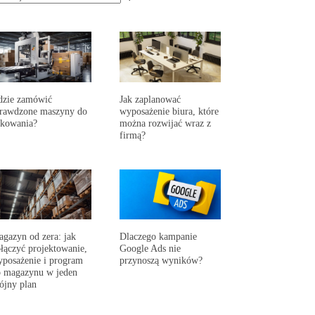
dzie zamówić
Jak zaplanować
prawdzone maszyny do
wyposażenie biura, które
akowania?
można rozwijać wraz z
firmą?
gazyn od zera: jak
Dlaczego kampanie
łączyć projektowanie,
Google Ads nie
posażenie i program
przynoszą wyników?
 magazynu w jeden
ójny plan