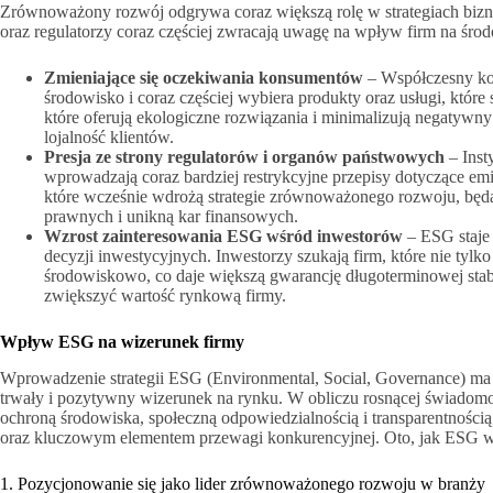
Zrównoważony rozwój odgrywa coraz większą rolę w strategiach bizn
oraz regulatorzy coraz częściej zwracają uwagę na wpływ firm na śro
Zmieniające się oczekiwania konsumentów
– Współczesny ko
środowisko i coraz częściej wybiera produkty oraz usługi, któ
które oferują ekologiczne rozwiązania i minimalizują negatywny
lojalność klientów.
Presja ze strony regulatorów i organów państwowych
– Inst
wprowadzają coraz bardziej restrykcyjne przepisy dotyczące e
które wcześnie wdrożą strategie zrównoważonego rozwoju, będ
prawnych i unikną kar finansowych.
Wzrost zainteresowania ESG wśród inwestorów
– ESG staje
decyzji inwestycyjnych. Inwestorzy szukają firm, które nie tylko
środowiskowo, co daje większą gwarancję długoterminowej stabi
zwiększyć wartość rynkową firmy.
Wpływ ESG na wizerunek firmy
Wprowadzenie strategii ESG (Environmental, Social, Governance) ma 
trwały i pozytywny wizerunek na rynku. W obliczu rosnącej świadomo
ochroną środowiska, społeczną odpowiedzialnością i transparentnością
oraz kluczowym elementem przewagi konkurencyjnej. Oto, jak ESG wpł
1. Pozycjonowanie się jako lider zrównoważonego rozwoju w branży