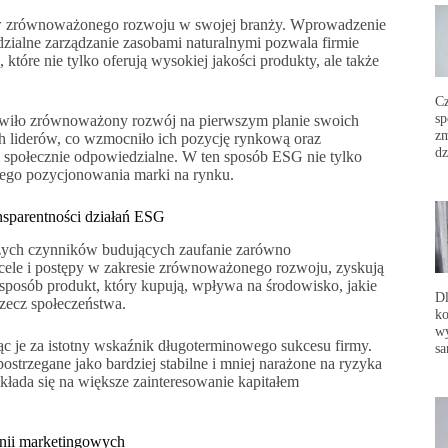
erów zrównoważonego rozwoju w swojej branży. Wprowadzenie
zialne zarządzanie zasobami naturalnymi pozwala firmie
 które nie tylko oferują wysokiej jakości produkty, ale także
C
sp
stawiło zrównoważony rozwój na pierwszym planie swoich
zm
ch liderów, co wzmocniło ich pozycję rynkową oraz
dz
i społecznie odpowiedzialne. W ten sposób ESG nie tylko
znego pozycjonowania marki na rynku.
nsparentności działań ESG
szych czynników budujących zaufanie zarówno
 cele i postępy w zakresie zrównoważonego rozwoju, zyskują
 sposób produkt, który kupują, wpływa na środowisko, jakie
Dl
rzecz społeczeństwa.
ko
wy
jąc je za istotny wskaźnik długoterminowego sukcesu firmy.
sa
ostrzegane jako bardziej stabilne i mniej narażone na ryzyka
kłada się na większe zainteresowanie kapitałem
anii marketingowych