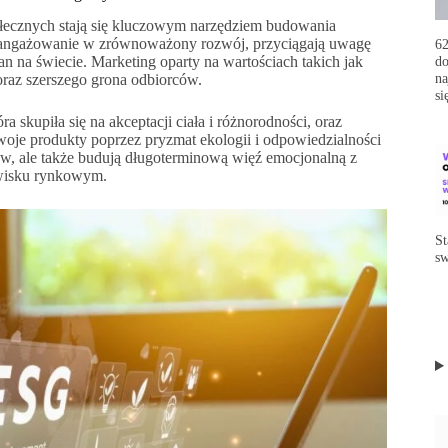
ołecznych stają się kluczowym narzędziem budowania
zaangażowanie w zrównoważony rozwój, przyciągają uwagę
62
do
na świecie. Marketing oparty na wartościach takich jak
na
oraz szerszego grona odbiorców.
si
skupiła się na akceptacji ciała i różnorodności, oraz
oje produkty poprzez pryzmat ekologii i odpowiedzialności
tów, ale także budują długoterminową więź emocjonalną z
owisku rynkowym.
St
sw