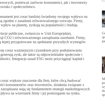
esowych, ponieważ zarówno konsumenci, jak i inwestorzy
dowisko i społeczeństwo.
nsument jest coraz bardziej świadomy swojego wpływu na
re są zgodne z zasadami zrównoważonego rozwoju. Firmy,
 wpływ na planetę, zyskują na popularności i budują
G
ytucje publiczne, zwłaszcza w Unii Europejskiej,
s
misji CO2 i zrównoważonego zarządzania zasobami. Firmy,
p
ą lepiej przygotowane na spełnianie przyszłych wymogów
 się coraz ważniejszym czynnikiem przy podejmowaniu
 generują zysk, ale także są odpowiedzialne społecznie i
lności. Integracja zasad ESG może przyciągnąć kapitał i
Ma
coraz większe znaczenie dla firm, które chcą budować
po
ści konsumentów oraz inwestorów, działania związane z
wy
 zarządzania stają się fundamentem strategii marketingowych
do
ywa na wizerunek firmy i jej postrzeganie na rynku.
sp