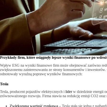
Przykłady firm, które osiągnęły lepsze wyniki finansowe po wdroż
Wpływ ESG na wyniki finansowe firm może obejmować zarówno redukc
zwiększonemu zainteresowaniu ze strony konsumentów i inwestorów. 
odnotowały wyraźną poprawę wyników finansowych:
Tesla
Tesla, producent pojazdów elektrycznych i
lider
w dziedzinie energii o
zrównoważonego rozwoju. Firma stawia na redukcję emisji CO2 oraz ro
Zwiększoną wartość rynkową
– Tesla stała się jedną z najba