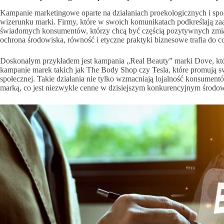
Kampanie marketingowe oparte na działaniach proekologicznych i sp
wizerunku marki. Firmy, które w swoich komunikatach podkreślają 
świadomych konsumentów, którzy chcą być częścią pozytywnych zmian 
ochrona środowiska, równość i etyczne praktyki biznesowe trafia do c
Doskonałym przykładem jest kampania „Real Beauty” marki Dove, która 
kampanie marek takich jak The Body Shop czy Tesla, które promują sw
społecznej. Takie działania nie tylko wzmacniają lojalność konsumen
marką, co jest niezwykle cenne w dzisiejszym konkurencyjnym środ