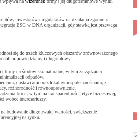
kże wpływa na
wizerunek
firmy i jej długoterminowe wyniki
entów, inwestorów i regulatorów na działania zgodne z
tegracja ESG w DNA organizacji, gdy stawką jest przewaga
ra odnosi się do trzech kluczowych obszarów zrównoważonego
posób odpowiedzialny i długofalowy.
i firmy na środowisko naturalne, w tym zarządzania
 minimalizacji odpadów.
ientami, dostawcami oraz lokalnymi społecznościami, z
racy, różnorodność i równouprawnienie.
ądzania firmą, w tym na transparentności, etyce biznesowej,
ci wobec interesariuszy.
a na budowanie długotrwałej wartości, zwiększenie
kurencyjnej na rynku.