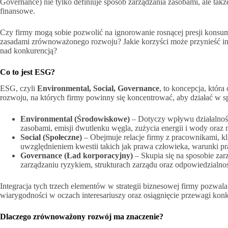
Governance) nie tylko definiuje sposób zarządzania zasobami, ale ta
finansowe.
Czy firmy mogą sobie pozwolić na ignorowanie rosnącej presji konsum
zasadami zrównoważonego rozwoju? Jakie korzyści może przynieść in
nad konkurencją?
Co to jest ESG?
ESG, czyli
Environmental, Social, Governance
, to koncepcja, któ
rozwoju, na których firmy powinny się koncentrować, aby działać w s
Environmental (Środowiskowe)
– Dotyczy wpływu działalnośc
zasobami, emisji dwutlenku węgla, zużycia energii i wody oraz
Social (Społeczne)
– Obejmuje relacje firmy z pracownikami, kl
uwzględnieniem kwestii takich jak prawa człowieka, warunki p
Governance (Ład korporacyjny)
– Skupia się na sposobie zarz
zarządzaniu ryzykiem, strukturach zarządu oraz odpowiedzialnoś
Integracja tych trzech elementów w strategii biznesowej firmy pozwal
wiarygodności w oczach interesariuszy oraz osiągnięcie przewagi kon
Dlaczego zrównoważony rozwój ma znaczenie?