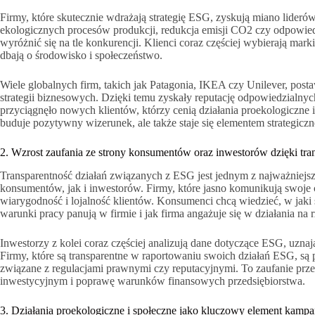
Firmy, które skutecznie wdrażają strategię ESG, zyskują miano lid
ekologicznych procesów produkcji, redukcja emisji CO2 czy odpowied
wyróżnić się na tle konkurencji. Klienci coraz częściej wybierają marki,
dbają o środowisko i społeczeństwo.
Wiele globalnych firm, takich jak Patagonia, IKEA czy Unilever, po
strategii biznesowych. Dzięki temu zyskały reputację odpowiedzialny
przyciągnęło nowych klientów, którzy cenią działania proekologiczne 
buduje pozytywny wizerunek, ale także staje się elementem strategic
2. Wzrost zaufania ze strony konsumentów oraz inwestorów dzięki tra
Transparentność działań związanych z ESG jest jednym z najważniej
konsumentów, jak i inwestorów. Firmy, które jasno komunikują swoje
wiarygodność i lojalność klientów. Konsumenci chcą wiedzieć, w jaki
warunki pracy panują w firmie i jak firma angażuje się w działania na 
Inwestorzy z kolei coraz częściej analizują dane dotyczące ESG, uzna
Firmy, które są transparentne w raportowaniu swoich działań ESG, są p
związane z regulacjami prawnymi czy reputacyjnymi. To zaufanie prze
inwestycyjnym i poprawę warunków finansowych przedsiębiorstwa.
3. Działania proekologiczne i społeczne jako kluczowy element kamp