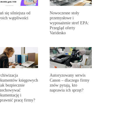
ań się silniejsza od
Nowoczesne stoły
oich wątpliwości
przemysłowe i
wyposażenie stref EPA:
Przegląd oferty
Varidesko
chiwizacja
Autoryzowany serwis
okumentów księgowych
Canon – dlaczego firmy
jak bezpiecznie
znów pytają, kto
rzechowywać
naprawia ich sprzęt?
kumentację i
prawnić pracę firmy?