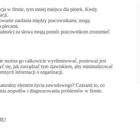
ja w firmie, tym mniej miejsca dla plotek. Kiedy
acji.
dowanie zaufania między pracownikami, mogą
a plecami.
dzialności za słowa mogą pomóc pracownikom zrozumieć
ie można go całkowicie wyeliminować, ponieważ jest
zyć się, jak zarządzać tym zjawiskiem, aby minimalizować
ennych informacji o organizacji.
 naturalny element życia zawodowego? Czasami to, co
nia zespołów i diagnozowania problemów w firmie.
IĘ!