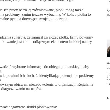
miejsca pracy bardziej zróżnicowane, plotki mogą także
St
c na problemy, zanim jeszcze wybuchną. W końcu plotka to
sw
 realne pytania dotyczące swojego otoczenia.
dzania sugerują, że zamiast zwalczać plotki, firmy powinny
otkowanie jest tak nieodłącznym elementem ludzkiej natury,
Ar
dzać wybrane informacje do obiegu plotkarskiego, aby
d
i.
– 
ie powinni ich słuchać, identyfikując potencjalne problemy
p
m.
do
us
pierwszym objawem niezadowolenia w organizacji. Regularne
 diagnozowaniu nastrojów.
izować negatywne skutki plotkowania: