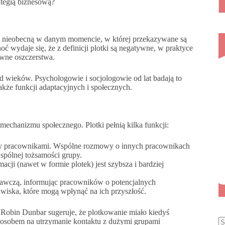
ategią biznesową?
aj nieobecną w danym momencie, w której przekazywane są
oć wydaje się, że z definicji plotki są negatywne, w praktyce
awne oszczerstwa.
od wieków. Psychologowie i socjologowie od lat badają to
akże funkcji adaptacyjnych i społecznych.
echanizmu społecznego. Plotki pełnią kilka funkcji:
y pracownikami. Wspólne rozmowy o innych pracownikach
spólnej tożsamości grupy.
cji (nawet w formie plotek) jest szybsza i bardziej
egawczą, informując pracowników o potencjalnych
awiska, które mogą wpłynąć na ich przyszłość.
 Robin Dunbar sugeruje, że plotkowanie miało kiedyś
posobem na utrzymanie kontaktu z dużymi grupami