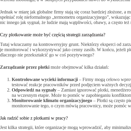
Jednak w miarę jak globalne firmy stają się coraz bardziej złożone, a 
spełniać rolę nieformalnego „termometru organizacyjnego”, wskazują
nic innego jak sygnał, że ludzie mają wątpliwości, obawy, a często też
Czy plotkowanie może być częścią strategii zarządzania?
Tutaj wkraczamy na kontrowersyjny grunt. Niektórzy eksperci od zarzą
je monitorować i wykorzystywać jako cenny zasób. W końcu, jeżeli pl
dlaczego nie przekształcić go w coś pozytywnego?
Zarządzanie przez plotki
może obejmować kilka działań:
Kontrolowane wycieki informacji
– Firmy mogą celowo wprowa
testować reakcje pracowników przed podjęciem ważnych decyzj
Odpowiedź na sygnały
– Zamiast ignorować plotki, menedżerow
na wczesnym etapie. Może to pomóc w zapobieganiu konflikto
Monitorowanie klimatu organizacyjnego
– Plotki są często 
monitorowanie tego, o czym mówią pracownicy, może pomóc w
Jak radzić sobie z plotkami w pracy?
Jest kilka strategii, które organizacje mogą wprowadzić, aby minimal