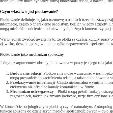
destrukcji, czy może być także formą budowania relacji, a nawet… str
Czym właściwie jest plotkowanie?
Plotkowanie definiuje się jako rozmowę o osobach trzecich, zazwycz
informacje, często o charakterze osobistym, bez ich wiedzy i zgody. Ch
mogą mieć różne odcienie – od niewinnych, luźnych komentarzy po j
Warto jednak zwrócić uwagę na to, że plotki są częścią kultury pracy 
zjawisko, doszukując się w nim nie tylko negatywnych aspektów, ale t
Plotkowanie jako mechanizm społeczny
Jednym z argumentów obrony plotkowania w pracy jest jego rola jako m
Budowanie relacji
-Plotkowanie może wzmacniać więzi międz
mogą prowadzić do zacieśnienia relacji, a także do budowania w
Przekazywanie informacji
-Często nieformalna wymiana informa
efektywna niż oficjalne kanały komunikacji w firmie.
Mechanizm ostrzegawczy
– Plotki mogą pełnić funkcję ostrz
zagrożeniach, takich jak zmiany kadrowe, fuzje firm czy inne zj
W kontekście socjologicznym plotki są czymś naturalnym. Antropolog
funkcję zbliżoną do dzisiejszych mediów społecznościowych – było s