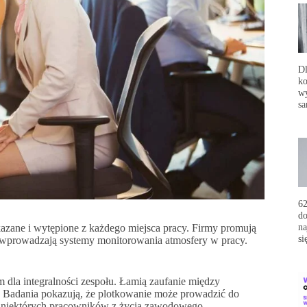
Dl
ko
wy
sa
62
do
na
azane i wytępione z każdego miejsca pracy. Firmy promują
si
 i wprowadzają systemy monitorowania atmosfery w pracy.
 dla integralności zespołu. Łamią zaufanie między
. Badania pokazują, że plotkowanie może prowadzić do
 niektórych pracowników z życia zawodowego.