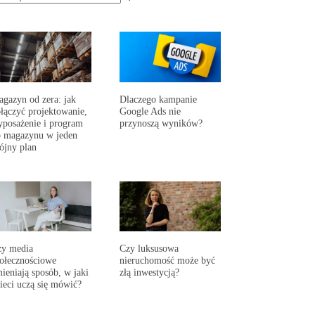
gazyn od zera: jak
Dlaczego kampanie
łączyć projektowanie,
Google Ads nie
posażenie i program
przynoszą wyników?
 magazynu w jeden
ójny plan
zy media
Czy luksusowa
ołecznościowe
nieruchomość może być
ieniają sposób, w jaki
złą inwestycją?
ieci uczą się mówić?