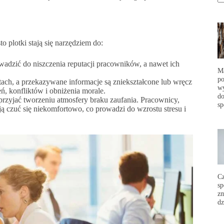
 plotki stają się narzędziem do:
wadzić do niszczenia reputacji pracowników, a nawet ich
Ma
po
ktach, a przekazywane informacje są zniekształcone lub wręcz
wy
, konfliktów i obniżenia morale.
do
przyjać tworzeniu atmosfery braku zaufania. Pracownicy,
sp
 czuć się niekomfortowo, co prowadzi do wzrostu stresu i
C
sp
zm
dz