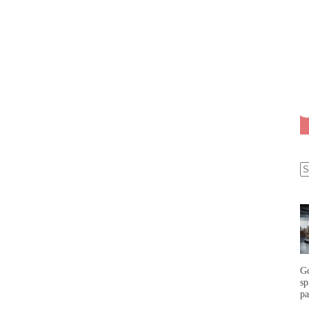
G
s
p