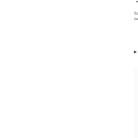
St
sw