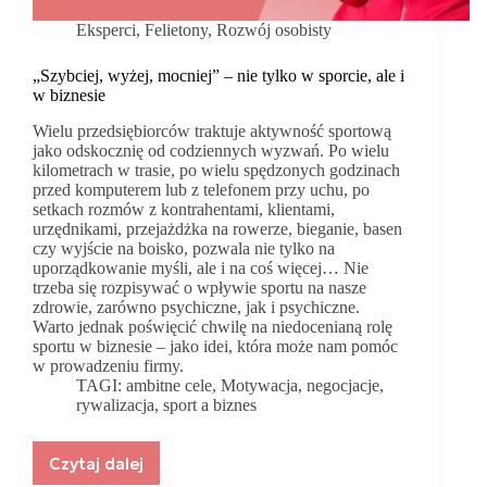
Eksperci
,
Felietony
,
Rozwój osobisty
„Szybciej, wyżej, mocniej” – nie tylko w sporcie, ale i
w biznesie
Wielu przedsiębiorców traktuje aktywność sportową
jako odskocznię od codziennych wyzwań. Po wielu
kilometrach w trasie, po wielu spędzonych godzinach
przed komputerem lub z telefonem przy uchu, po
setkach rozmów z kontrahentami, klientami,
urzędnikami, przejażdżka na rowerze, bieganie, basen
czy wyjście na boisko, pozwala nie tylko na
uporządkowanie myśli, ale i na coś więcej… Nie
trzeba się rozpisywać o wpływie sportu na nasze
zdrowie, zarówno psychiczne, jak i psychiczne.
Warto jednak poświęcić chwilę na niedocenianą rolę
sportu w biznesie – jako idei, która może nam pomóc
w prowadzeniu firmy.
TAGI:
ambitne cele
,
Motywacja
,
negocjacje
,
rywalizacja
,
sport a biznes
Czytaj dalej
„Szybciej,