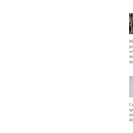
Ma
po
wy
do
sp
C
sp
zm
dz