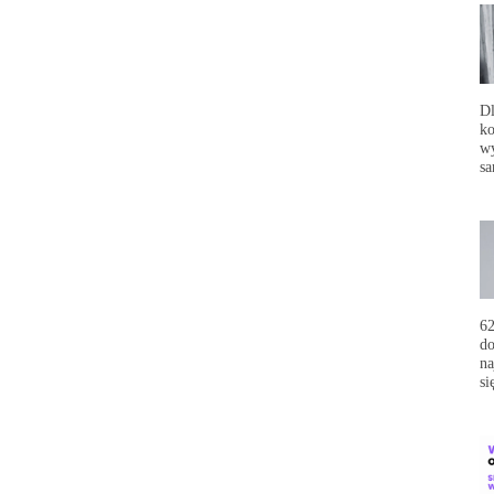
Dl
ko
wy
sa
62
do
na
si