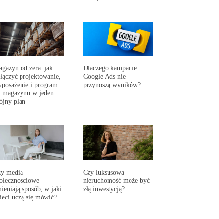
gazyn od zera: jak
Dlaczego kampanie
łączyć projektowanie,
Google Ads nie
posażenie i program
przynoszą wyników?
 magazynu w jeden
ójny plan
zy media
Czy luksusowa
ołecznościowe
nieruchomość może być
ieniają sposób, w jaki
złą inwestycją?
ieci uczą się mówić?