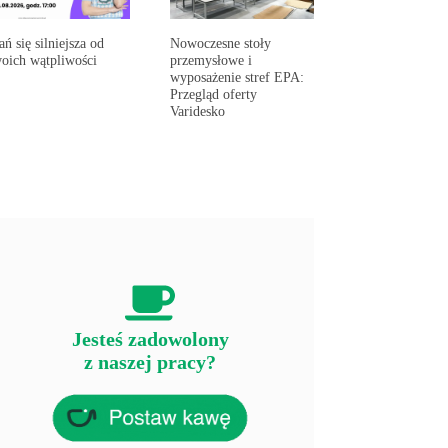
ań się silniejsza od
Nowoczesne stoły
oich wątpliwości
przemysłowe i
wyposażenie stref EPA:
Przegląd oferty
Varidesko
Jesteś zadowolony
z naszej pracy?