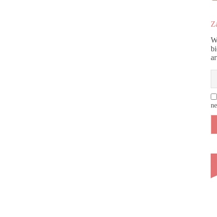
Za
W
b
a
ne