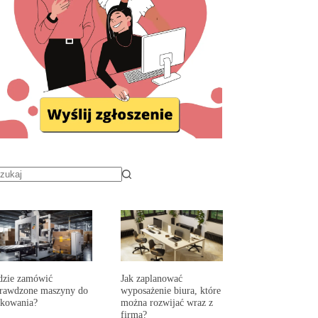
dzie zamówić
Jak zaplanować
prawdzone maszyny do
wyposażenie biura, które
akowania?
można rozwijać wraz z
firmą?