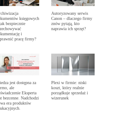
chiwizacja
Autoryzowany serwis
okumentów księgowych
Canon – dlaczego firmy
jak bezpiecznie
znów pytają, kto
rzechowywać
naprawia ich sprzęt?
kumentację i
prawnić pracę firmy?
edza jest dostępna za
Plexi w firmie: niski
rmo, ale
koszt, który realnie
świadczenie Eksperta
porządkuje sprzedaż i
st bezcenne. Nadchodzi
wizerunek
wa era produktów
ukacyjnych.