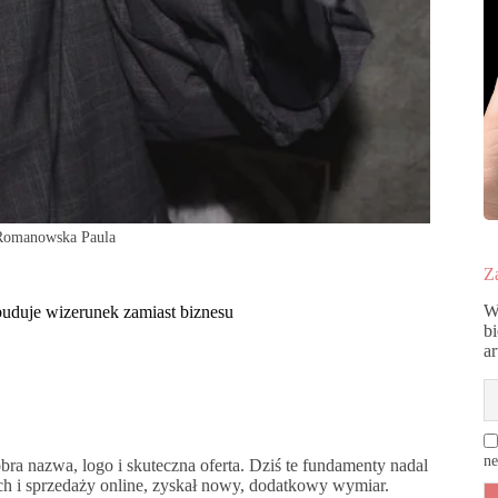
 Romanowska Paula
Za
W
buduje wizerunek zamiast biznesu
b
a
ne
bra nazwa, logo i skuteczna oferta. Dziś te fundamenty nadal
ach i sprzedaży online, zyskał nowy, dodatkowy wymiar.