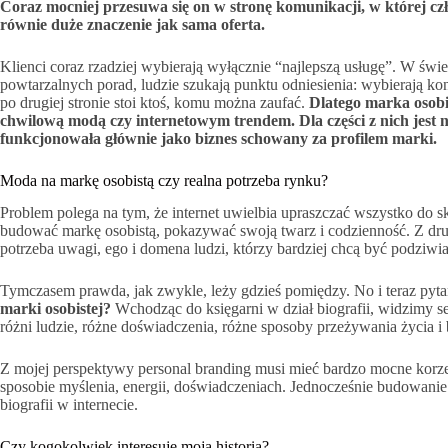
Coraz mocniej przesuwa się on w stronę komunikacji, w której cz
równie duże znaczenie jak sama oferta.
Klienci coraz rzadziej wybierają wyłącznie “najlepszą usługę”. W świe
powtarzalnych porad, ludzie szukają punktu odniesienia: wybierają kon
po drugiej stronie stoi ktoś, komu można zaufać.
Dlatego marka osobis
chwilową modą czy internetowym trendem. Dla części z nich jest 
funkcjonowała głównie jako biznes schowany za profilem marki.
Moda na markę osobistą czy realna potrzeba rynku?
Problem polega na tym, że internet uwielbia upraszczać wszystko do sk
budować markę osobistą, pokazywać swoją twarz i codzienność. Z drugie
potrzeba uwagi, ego i domena ludzi, którzy bardziej chcą być podziwi
Tymczasem prawda, jak zwykle, leży gdzieś pomiędzy. No i teraz pyta
marki osobistej?
Wchodząc do księgarni w dział biografii, widzimy set
różni ludzie, różne doświadczenia, różne sposoby przeżywania życia i
Z mojej perspektywy personal branding musi mieć bardzo mocne korze
sposobie myślenia, energii, doświadczeniach. Jednocześnie budowanie 
biografii w internecie.
Czy kogokolwiek interesuje moja historia?