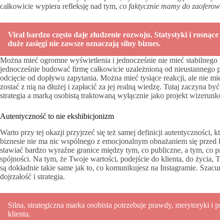
całkowicie wypiera refleksję nad tym,
co faktycznie mamy do zaofero
Viral bardzo często daje złudzenie rozwoju. Statystyki i rosnące 
duże zasięgi nie zawsze oznaczają silny biznes.
Można mieć ogromne wyświetlenia i jednocześnie nie mieć stabilnego
jednocześnie budować firmę całkowicie uzależnioną od nieustannego p
odcięcie od dopływu zapytania. Można mieć tysiące reakcji, ale nie mie
zostać z nią na dłużej i zapłacić za jej realną wiedzę. Tutaj zaczyna
strategia a marką osobistą traktowaną wyłącznie jako projekt wizerun
Autentyczność to nie ekshibicjonizm
Warto przy tej okazji przyjrzeć się też samej definicji autentyczności
biznesie nie ma nic wspólnego z emocjonalnym obnażaniem się przed k
stawiać bardzo wyraźne granice między tym, co publiczne, a tym, co
spójności. Na tym, że Twoje wartości, podejście do klienta, do życia,
są dokładnie takie same jak to, co komunikujesz na Instagramie. Sza
dojrzałość i strategia.
Silna, strategiczna marka osobista potrzebuje prawdy, merytoryki i p
klienta.