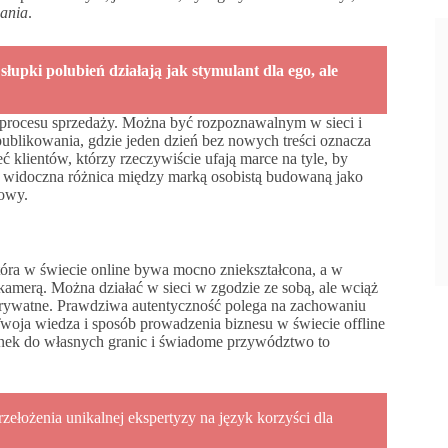
wania
.
słupki polubień działają jak stymulant dla ego, ale
 procesu sprzedaży. Można być rozpoznawalnym w sieci i
ublikowania, gdzie jeden dzień bez nowych treści oznacza
ć klientów, którzy rzeczywiście ufają marce na tyle, by
 być widoczna różnica między marką osobistą budowaną jako
kowy.
, która w świecie online bywa mocno zniekształcona, a w
amerą. Można działać w sieci w zgodzie ze sobą, ale wciąż
 prywatne. Prawdziwa autentyczność polega na zachowaniu
 Twoja wiedza i sposób prowadzenia biznesu w świecie offline
cunek do własnych granic i świadome przywództwo to
rzełożenia unikalnej ekspertyzy na język korzyści dla