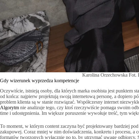
Karolina Orzechowska Fot.
Gdy wizerunek wyprzedza kompetencje
Oczywiście, istnieją osoby, dla których marka osobista jest punktem s
od końca: najpierw projektują swoją internetową personę, a dopiero późn
problem klienta są w stanie rozwiązać. Współczesny internet niezwykl
Algorytm
nie analizuje tego, czy ktoś rzeczywiście pomaga swoim odb
time i udostępnienia. Im większe poruszenie wywołuje treść, tym więk
To moment, w którym content zaczyna być projektowany bardziej pod v
zakupowej. Coraz mniej w nim doświadczenia, konkretu i procesu, a co
formatów tworzonych wyłącznie po to, by utrzymać uwagę odbiorcy. 