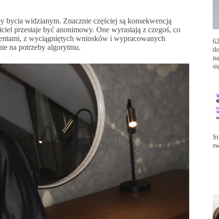
by bycia widzianym. Znacznie częściej są konsekwencją
iciel przestaje być anonimowy. One wyrastają z czegoś, co
klientami, z wyciągniętych wniosków i wypracowanych
62
nie na potrzeby algorytmu.
do
na
si
St
sw