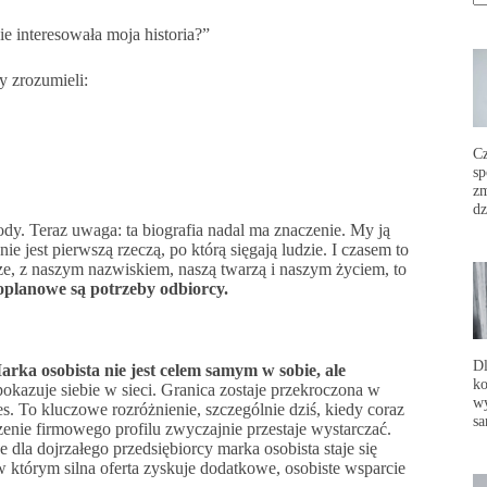
ie interesowała moja historia?”
 zrozumieli:
C
sp
zm
dz
dy. Teraz uwaga: ta biografia nadal ma znaczenie. My ją
ie jest pierwszą rzeczą, po którą sięgają ludzie. I czasem to
sze, z naszym nazwiskiem, naszą twarzą i naszym życiem, to
planowe są potrzeby odbiorcy.
Dl
arka osobista nie jest celem samym w sobie, ale
ko
okazuje siebie w sieci. Granica zostaje przekroczona w
wy
 To kluczowe rozróżnienie, szczególnie dziś, kiedy coraz
sa
nie firmowego profilu zwyczajnie przestaje wystarczać.
e dla dojrzałego przedsiębiorcy marka osobista staje się
 w którym silna oferta zyskuje dodatkowe, osobiste wsparcie