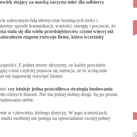
łowiek stojący za marką zaczyna mieć dla odbiorcy
cie zalewanym falą identycznie brzmiących treści i
kretny sposób komunikacji, wartości, energię i poczucie, że
ta stała się dla wielu przedsiębiorców czymś więcej niż
naturalnym etapem rozwoju firmy, która wcześniej
rajności. Z jednej strony słyszymy, że każdy powinien
j coraz częściej pojawia się narracja, że to wyłącznie
ani niż naprawdę rozwijać biznes.
nie:
czy istnieje jedna prawidłowa strategia budowania
ki różnych historii. Nie ma jednej dobrej drogi. Są po prostu
 budowania siebie.
nie w człowieku, którego dotyczy. W jego wartościach,
marki osobistej nie polega na opowiadaniu swojej pełnej