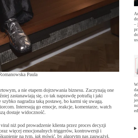
Ar
d
– 
p
do
us
 Romanowska Paula
Wi
da
tartowym, a nie etapem dojrzewania biznesu. Zaczynają one
do
iej zastanawiają się, co tak naprawdę potrafią i jaki
je
e szybko nagradza taką postawę, bo karmi się uwagą.
no
iorcom. Interesują go emocje, reakcje, komentarze, watch
ed
szą dostaje widoczność.
iral niż pod prowadzenie klienta przez proces decyzji
raz więcej emocjonalnych triggerów, kontrowersji i
Skupienie na tym,
jak mówić
, by algorytm nas zauważył,