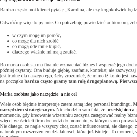
Bardzo często moi klienci pytają: „Karolina, ale czy kogokolwiek będz
Odwróćmy więc to pytanie. Co potrzebuję powiedzieć odbiorcom, żeby
w czym mogę im pomóc,
co mogę dla nich zrobić,
co mogą ode mnie kupić,
dlaczego właśnie mi mają zaufać.
Bo marka osobista ma finalnie wzmacniać biznes i wspierać jego docho
później czytamy. Ona buduje głębię, zaufanie, kontekst, ale zazwyczaj n
jest trudne dla naszego ego, żeby zrozumieć, że mimo iż konto jest na
na początku
bardzo często gramy tam rolę drugoplanową. Pierwszo
Marka osobista jako narzędzie, a nie cel
Wiele osób błędnie interpretuje zatem samą ideę personal brandingu.
M
narzędziem strategicznym.
Nie chodzi o sam fakt, że
przedsiębiorca
p
momencie, gdy kreowanie wizerunku zaczyna zastępować realny biznes.
więcej właścicieli firm dochodzi do momentu, w którym samo prowadze
Nie dlatego, że nagle wszyscy chcą zostać influencerami, ale dlatego, ż
naturalnym rozszerzeniem działalności, która już istnieje. To moment,