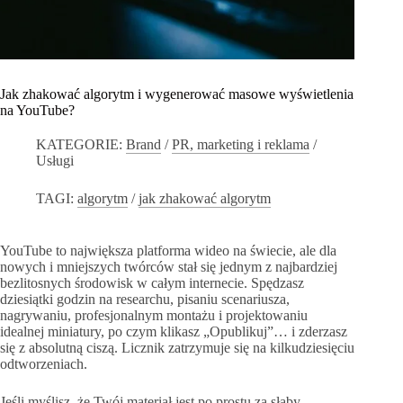
Jak zhakować algorytm i wygenerować masowe wyświetlenia
na YouTube?
KATEGORIE:
Brand
/
PR, marketing i reklama
/
Usługi
TAGI:
algorytm
/
jak zhakować algorytm
YouTube to największa platforma wideo na świecie, ale dla
nowych i mniejszych twórców stał się jednym z najbardziej
bezlitosnych środowisk w całym internecie. Spędzasz
dziesiątki godzin na researchu, pisaniu scenariusza,
nagrywaniu, profesjonalnym montażu i projektowaniu
idealnej miniatury, po czym klikasz „Opublikuj”… i zderzasz
się z absolutną ciszą. Licznik zatrzymuje się na kilkudziesięciu
odtworzeniach.
Jeśli myślisz, że Twój materiał jest po prostu za słaby,