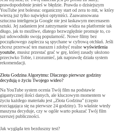
prawdopodobnie jesteś w błędzie. Prawda o dzisiejszym
YouTube jest bolesna: organiczny start od zera to mit, w który
wierzą już tylko najwięksi optymiści. Zaawansowana
sztuczna inteligencja Google nie jest łaskawym mecenasem
sztuki. Jej zadaniem jest zatrzymanie widza na platformie tak
długo, jak to możliwe, dlatego bezwzględnie promuje to, co
już udowodniło swoją popularność. Nowe filmy bez
początkowego zaplecza są spychane w cyfrową otchłań. Jeśli
chcesz przerwać ten marazm i zdobyć realne
wyświetlenia
youtube
, musisz przestać grać w grę, której zasady ułożono
przeciwko Tobie, i zrozumieć, jak naprawdę działa system
rekomendacji.
Złota Godzina Algorytmu: Dlaczego pierwsze godziny
decydują o życiu Twojego wideo?
Na YouTube system ocenia Twój film na podstawie
gigantycznej ilości danych, ale kluczowym momentem w
życiu każdego materiału jest „Złota Godzina” (często
rozciągająca się na pierwsze 24 godziny). To właśnie wtedy
maszyna decyduje, czy w ogóle warto pokazać Twój film
szerszej publiczności.
Jak wygląda ten bezduszny test?