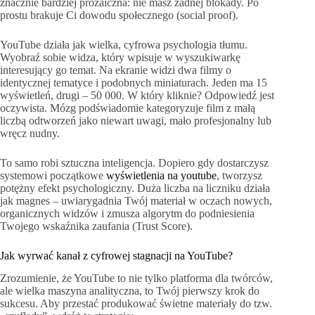
znacznie bardziej prozaiczna: nie masz żadnej blokady. Po
prostu brakuje Ci dowodu społecznego (social proof).
YouTube działa jak wielka, cyfrowa psychologia tłumu.
Wyobraź sobie widza, który wpisuje w wyszukiwarkę
interesujący go temat. Na ekranie widzi dwa filmy o
identycznej tematyce i podobnych miniaturach. Jeden ma 15
wyświetleń, drugi – 50 000. W który kliknie? Odpowiedź jest
oczywista. Mózg podświadomie kategoryzuje film z małą
liczbą odtworzeń jako niewart uwagi, mało profesjonalny lub
wręcz nudny.
To samo robi sztuczna inteligencja. Dopiero gdy dostarczysz
systemowi początkowe
wyświetlenia na youtube
, tworzysz
potężny efekt psychologiczny. Duża liczba na liczniku działa
jak magnes – uwiarygadnia Twój materiał w oczach nowych,
organicznych widzów i zmusza algorytm do podniesienia
Twojego wskaźnika zaufania (Trust Score).
Jak wyrwać kanał z cyfrowej stagnacji na YouTube?
Zrozumienie, że YouTube to nie tylko platforma dla twórców,
ale wielka maszyna analityczna, to Twój pierwszy krok do
sukcesu. Aby przestać produkować świetne materiały do tzw.