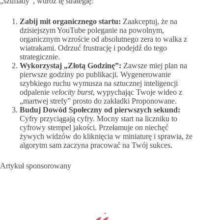
„szuflady”, wdróż tę strategię:
Zabij mit organicznego startu:
Zaakceptuj, że na
dzisiejszym YouTube poleganie na powolnym,
organicznym wzroście od absolutnego zera to walka z
wiatrakami. Odrzuć frustrację i podejdź do tego
strategicznie.
Wykorzystaj „Złotą Godzinę”:
Zawsze miej plan na
pierwsze godziny po publikacji. Wygenerowanie
szybkiego ruchu wymusza na sztucznej inteligencji
odpalenie
velocity burst
, wypychając Twoje wideo z
„martwej strefy” prosto do zakładki Proponowane.
Buduj Dowód Społeczny od pierwszych sekund:
Cyfry przyciągają cyfry. Mocny start na liczniku to
cyfrowy stempel jakości. Przełamuje on niechęć
żywych widzów do kliknięcia w miniaturę i sprawia, że
algorytm sam zaczyna pracować na Twój sukces.
Artykuł sponsorowany