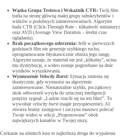
Wąska Grupa Testowa i Wskaźnik CTR:
Twój film
trafia na stronę główną małej grupy subskrybentów i
widzów o podobnych zainteresowaniach. Algorytm
bada CTR (Click-Through Rate – klikalność miniatury)
oraz AVD (Average View Duration – średni czas
oglądania).
Brak początkowego uderzenia:
Jeśli w pierwszych
godzinach film nie generuje szybkiego ruchu,
oprogramowanie błyskawicznie obniża jego rangę.
Algorytm uznaje, że materiał nie jest „klikalny”, ucina
mu dystrybucję, a wideo zostaje pogrzebane na dnie
wyników wyszukiwania.
Wymuszenie
Velocity Burst
:
Sytuacja zmienia się
drastycznie, gdy wymusisz na algorytmie
zainteresowanie. Nienaturalnie szybki, początkowy
skok odtworzeń wysyła do sztucznej inteligencji
potężny sygnał: „Ludzie rzucili się na ten film!”. To
wywołuje
velocity burst
(nagłe przyspieszenie). AI
otwiera bramy zasięgowe i zaczyna masowo polecać
Twoje wideo w sekcji „Proponowane” obok
największych kanałów w Twojej niszy.
Czekanie na uśmiech losu to najkrótsza droga do wypalenia