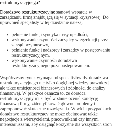
restrukturyzacyjnego?
Doradztwo restrukturyzacyjne
stanowi wsparcie w
zarządzaniu firmą znajdującą się w sytuacji kryzysowej. Do
uprawnień specjalisty w tej dziedzinie należą:
pełnienie funkcji syndyka masy upadłości,
wykonywanie czynności zarządcy w egzekucji przez
zarząd przymusowy,
pełnienie funkcji nadzorcy i zarządcy w postępowaniu
restrukturyzacyjnym,
wykonywanie czynności doradztwa
restrukturyzacyjnego poza postępowaniem.
Współczesny rynek wymaga od specjalistów ds. doradztwa
restrukturyzacyjnego nie tylko dogłębnej wiedzy prawniczej,
ale także umiejętności biznesowych i zdolności do analizy
finansowej. W praktyce oznacza to, że doradca
restrukturyzacyjny musi być w stanie ocenić kondycję
finansową firmy, zidentyfikować główne problemy i
zaproponować skuteczne rozwiązania. W wielu przypadkach
doradztwo restrukturyzacyjne może obejmować także
negocjacje z wierzycielami, pracownikami czy innymi
interesariuszami, aby osiągnąć korzystne dla wszystkich stron