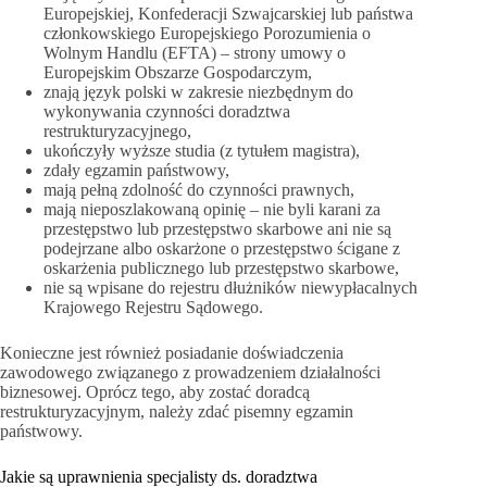
Europejskiej, Konfederacji Szwajcarskiej lub państwa
członkowskiego Europejskiego Porozumienia o
Wolnym Handlu (EFTA) – strony umowy o
Europejskim Obszarze Gospodarczym,
znają język polski w zakresie niezbędnym do
wykonywania czynności doradztwa
restrukturyzacyjnego,
ukończyły wyższe studia (z tytułem magistra),
zdały egzamin państwowy,
mają pełną zdolność do czynności prawnych,
mają nieposzlakowaną opinię – nie byli karani za
przestępstwo lub przestępstwo skarbowe ani nie są
podejrzane albo oskarżone o przestępstwo ścigane z
oskarżenia publicznego lub przestępstwo skarbowe,
nie są wpisane do rejestru dłużników niewypłacalnych
Krajowego Rejestru Sądowego.
Konieczne jest również posiadanie doświadczenia
zawodowego związanego z prowadzeniem działalności
biznesowej. Oprócz tego, aby zostać doradcą
restrukturyzacyjnym, należy zdać pisemny egzamin
państwowy.
Jakie są uprawnienia specjalisty ds. doradztwa