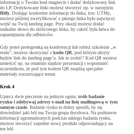
informację o Twoim lead magnecie i dodać dedykowany link
do LP. Dedykowane linki możesz stworzyć np. w narzędziu
Bitly
. Dodając konkretne informacje do linka, tzw. UTMy,
możesz później zweryfikować z jakiego linka było najwięcej
wejść na Twój landing page. Przy okazji możesz dodać
unikalne słowo do skróconego linka, by całość była łatwa do
zapamiętania dla odbiorców.
Gdy jesteś prelegentką na konferencji lub robisz szkolenie „w
realu”, możesz skorzystać z
kodu QR
, pod którym ukryty
będzie link do landing page’a. Jak to zrobić? Kod QR możesz
umieścić np. na ostatnim slajdzie prezentacji i wspomnieć
uczestnikom, że pod tym kodem QR znajdzą specjalne
materiały rozszerzające temat.
Krok 4
Upiecz dwie pieczenie na jednym ogniu:
zrób badanie
rynku i zdobywaj adresy e-mail na listę mailingową w tym
samym czasie
. Badanie rynku to dobry sposób, by się
dowiedzieć jaki ból ma Twoja grupa docelowa. Na podstawie
informacji zgromadzonych podczas takiego badania rynku,
możesz stworzyć zupełnie nowy produkt odpowiadający na
ten ból.