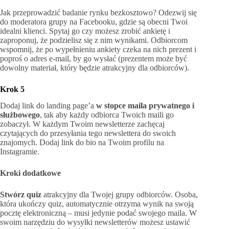
Jak przeprowadzić badanie rynku bezkosztowo? Odezwij się
do moderatora grupy na Facebooku, gdzie są obecni Twoi
idealni klienci. Spytaj go czy możesz zrobić ankietę i
zaproponuj, że podzielisz się z nim wynikami. Odbiorcom
wspomnij, że po wypełnieniu ankiety czeka na nich prezent i
poproś o adres e-mail, by go wysłać (prezentem może być
dowolny materiał, który będzie atrakcyjny dla odbiorców).
Krok 5
Dodaj link do landing page’a
w stopce maila prywatnego i
służbowego
, tak aby każdy odbiorca Twoich maili go
zobaczył. W każdym Twoim newsletterze zachęcaj
czytających do przesyłania tego newslettera do swoich
znajomych. Dodaj link do bio na Twoim profilu na
Instagramie.
Kroki dodatkowe
Stwórz quiz
atrakcyjny dla Twojej grupy odbiorców. Osoba,
która ukończy quiz, automatycznie otrzyma wynik na swoją
pocztę elektroniczną – musi jedynie podać swojego maila. W
swoim narzędziu do wysyłki newsletterów możesz ustawić