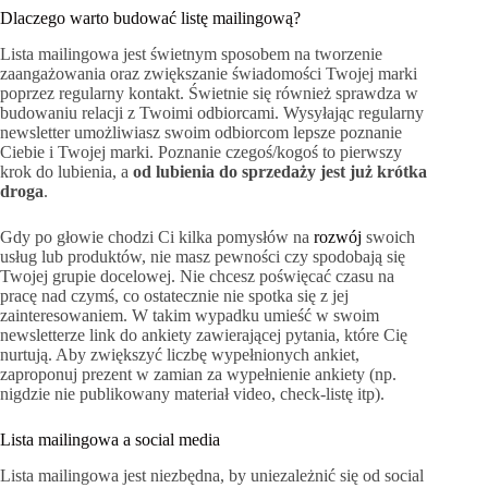
Dlaczego warto budować listę mailingową?
Lista mailingowa jest świetnym sposobem na tworzenie
zaangażowania oraz zwiększanie świadomości Twojej marki
poprzez regularny kontakt. Świetnie się również sprawdza w
budowaniu relacji z Twoimi odbiorcami. Wysyłając regularny
newsletter umożliwiasz swoim odbiorcom lepsze poznanie
Ciebie i Twojej marki. Poznanie czegoś/kogoś to pierwszy
krok do lubienia, a
od lubienia do sprzedaży jest już krótka
droga
.
Gdy po głowie chodzi Ci kilka pomysłów na
rozwój
swoich
usług lub produktów, nie masz pewności czy spodobają się
Twojej grupie docelowej. Nie chcesz poświęcać czasu na
pracę nad czymś, co ostatecznie nie spotka się z jej
zainteresowaniem. W takim wypadku umieść w swoim
newsletterze link do ankiety zawierającej pytania, które Cię
nurtują. Aby zwiększyć liczbę wypełnionych ankiet,
zaproponuj prezent w zamian za wypełnienie ankiety (np.
nigdzie nie publikowany materiał video, check-listę itp).
Lista mailingowa a social media
Lista mailingowa jest niezbędna, by uniezależnić się od social