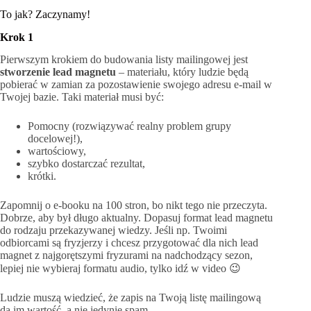
To jak? Zaczynamy!
Krok 1
Pierwszym krokiem do budowania listy mailingowej jest
stworzenie lead magnetu
– materiału, który ludzie będą
pobierać w zamian za pozostawienie swojego adresu e-mail w
Twojej bazie. Taki materiał musi być:
Pomocny (rozwiązywać realny problem grupy
docelowej!),
wartościowy,
szybko dostarczać rezultat,
krótki.
Zapomnij o e-booku na 100 stron, bo nikt tego nie przeczyta.
Dobrze, aby był długo aktualny. Dopasuj format lead magnetu
do rodzaju przekazywanej wiedzy. Jeśli np. Twoimi
odbiorcami są fryzjerzy i chcesz przygotować dla nich lead
magnet z najgorętszymi fryzurami na nadchodzący sezon,
lepiej nie wybieraj formatu audio, tylko idź w video 😉
Ludzie muszą wiedzieć, że zapis na Twoją listę mailingową
da im wartość, a nie jedynie spam.