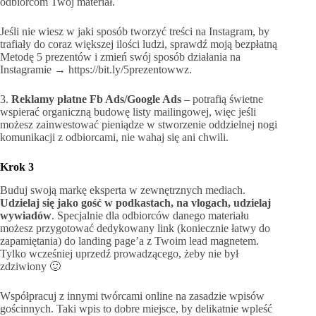
odbiorcom Twój materiał.
Jeśli nie wiesz w jaki sposób tworzyć treści na Instagram, by
trafiały do coraz większej ilości ludzi, sprawdź moją bezpłatną
Metodę 5 prezentów i zmień swój sposób działania na
Instagramie → https://bit.ly/5prezentowwz.
3.
Reklamy płatne Fb Ads/Google Ads
– potrafią świetne
wspierać organiczną budowę listy mailingowej, więc jeśli
możesz zainwestować pieniądze w stworzenie oddzielnej nogi
komunikacji z odbiorcami, nie wahaj się ani chwili.
Krok 3
Buduj swoją markę eksperta w zewnętrznych mediach.
Udzielaj się jako gość w podkastach, na vlogach, udzielaj
wywiadów
. Specjalnie dla odbiorców danego materiału
możesz przygotować dedykowany link (koniecznie łatwy do
zapamiętania) do landing page’a z Twoim lead magnetem.
Tylko wcześniej uprzedź prowadzącego, żeby nie był
zdziwiony 🙂
Współpracuj z innymi twórcami online na zasadzie wpisów
gościnnych. Taki wpis to dobre miejsce, by delikatnie wpleść