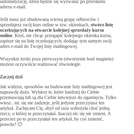
automatyzację, która będzie się wyzwalać po przesłaniu
adresu e-mail.
Jeśli masz już zbudowaną wierną grupę odbiorców i
sprzedajesz swój kurs online w tzw. okienkach,
stwórz listę
oczekujących na otwarcie kolejnej sprzedaży kursu
online
. Ktoś, nie chcąc przegapić kolejnego okienka kursu,
zapisze się na listę oczekujących, dodając tym samym swój
adres e-mail do Twojej listy mailingowej.
Wszystkie kroki poza pierwszym (stworzenie lead magnetu)
możesz oczywiście realizować równolegle.
Zacznij dziś
Jak widzisz, sposobów na budowanie listy mailingowej jest
naprawdę dużo. Wybierz te, które bardziej do Ciebie
przemawiają lub są dla Ciebie łatwiejsze do ogarnięcia. Tylko
wiesz.. nic się nie zadzieje, jeśli jedynie przeczytasz ten
artykuł. Zachęcam Cię, abyś od razu wdrożyła choć jedną
rzecz, o której tu przeczytałaś. Inaczej nic się nie zmieni. A
przecież po to przeczytałaś ten artykuł, by coś zmienić,
prawda? 🙂