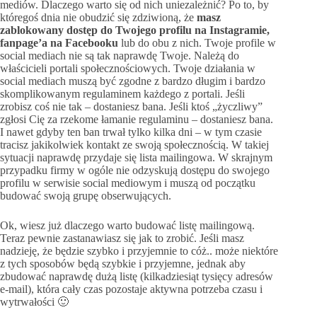
mediów. Dlaczego warto się od nich uniezależnić? Po to, by
któregoś dnia nie obudzić się zdziwioną, że
masz
zablokowany dostęp do Twojego profilu na Instagramie,
fanpage’a na Facebooku
lub do obu z nich. Twoje profile w
social mediach nie są tak naprawdę Twoje. Należą do
właścicieli portali społecznościowych. Twoje działania w
social mediach muszą być zgodne z bardzo długim i bardzo
skomplikowanym regulaminem każdego z portali. Jeśli
zrobisz coś nie tak – dostaniesz bana. Jeśli ktoś „życzliwy”
zgłosi Cię za rzekome łamanie regulaminu – dostaniesz bana.
I nawet gdyby ten ban trwał tylko kilka dni – w tym czasie
tracisz jakikolwiek kontakt ze swoją społecznością. W takiej
sytuacji naprawdę przydaje się lista mailingowa. W skrajnym
przypadku firmy w ogóle nie odzyskują dostępu do swojego
profilu w serwisie social mediowym i muszą od początku
budować swoją grupę obserwujących.
Ok, wiesz już dlaczego warto budować listę mailingową.
Teraz pewnie zastanawiasz się jak to zrobić. Jeśli masz
nadzieję, że będzie szybko i przyjemnie to cóż.. może niektóre
z tych sposobów będą szybkie i przyjemne, jednak aby
zbudować naprawdę dużą listę (kilkadziesiąt tysięcy adresów
e-mail), która cały czas pozostaje aktywna potrzeba czasu i
wytrwałości 🙂