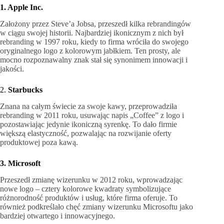
1. Apple Inc.
Założony przez Steve’a Jobsa, przeszedł kilka rebrandingów
w ciągu swojej historii. Najbardziej ikonicznym z nich był
rebranding w 1997 roku, kiedy to firma wróciła do swojego
oryginalnego logo z kolorowym jabłkiem. Ten prosty, ale
mocno rozpoznawalny znak stał się synonimem innowacji i
jakości.
2.
Starbucks
Znana na całym świecie za swoje kawy, przeprowadziła
rebranding w 2011 roku, usuwając napis „Coffee” z logo i
pozostawiając jedynie ikoniczną syrenkę. To dało firmie
większą elastyczność, pozwalając na rozwijanie oferty
produktowej poza kawą.
3. Microsoft
Przeszedł zmianę wizerunku w 2012 roku, wprowadzając
nowe logo – cztery kolorowe kwadraty symbolizujące
różnorodność produktów i usług, które firma oferuje. To
również podkreślało chęć zmiany wizerunku Microsoftu jako
bardziej otwartego i innowacyjnego.