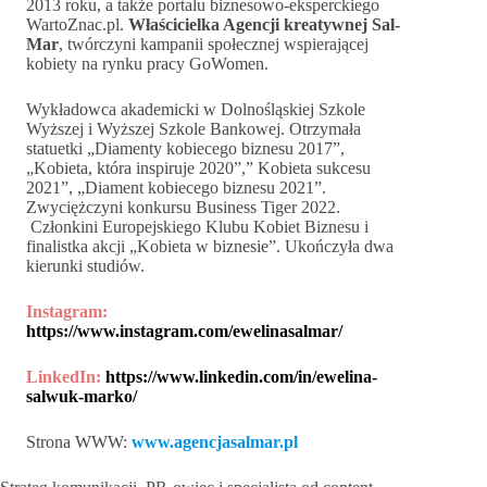
2013 roku, a także portalu biznesowo-eksperckiego
WartoZnac.pl.
Właścicielka Agencji kreatywnej Sal-
Mar
, twórczyni kampanii społecznej wspierającej
kobiety na rynku pracy GoWomen.
Wykładowca akademicki w Dolnośląskiej Szkole
Wyższej i Wyższej Szkole Bankowej. Otrzymała
statuetki „Diamenty kobiecego biznesu 2017”,
„Kobieta, która inspiruje 2020”,” Kobieta sukcesu
2021”, „Diament kobiecego biznesu 2021”.
Zwyciężczyni konkursu Business Tiger 2022.
Członkini Europejskiego Klubu Kobiet Biznesu i
finalistka akcji „Kobieta w biznesie”. Ukończyła dwa
kierunki studiów.
Instagram:
https://www.instagram.com/ewelinasalmar/
LinkedIn:
https://www.linkedin.com/in/ewelina-
salwuk-marko/
Strona WWW:
www.agencjasalmar.pl