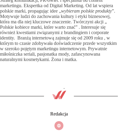
Strateg komunikacji, PR-owiec i specjalista od content
marketingu. Ekspertka od Digital Marketing. Od lat wspiera
polskie marki, propagując idee „
wybieram polskie produkty
”.
Motywuje ludzi do zachowania kultury i etyki biznesowej,
która ma dla niej kluczowe znaczenie. Twórczyni akcji „
Polskie kobiece marki, które warto znać” . Interesuje się
również kwestiami związanymi z brandingiem i corporate
identity. Branżą internetową zajmuje się od 2009 roku , w
którym to czasie zdobywała doświadczenie przede wszystkim
w szeroko pojętym marketingu internetowym. Prywatnie
miłośniczka seriali, pasjonatka mody, zafascynowana
naturalnymi kosmetykami. Żona i matka.
Redakcja