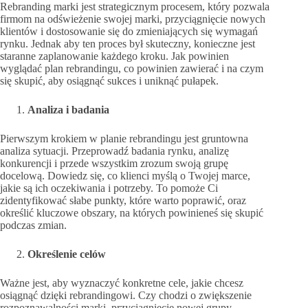
Rebranding marki jest strategicznym procesem, który pozwala
firmom na odświeżenie swojej marki, przyciągnięcie nowych
klientów i dostosowanie się do zmieniających się wymagań
rynku. Jednak aby ten proces był skuteczny, konieczne jest
staranne zaplanowanie każdego kroku. Jak powinien
wyglądać plan rebrandingu, co powinien zawierać i na czym
się skupić, aby osiągnąć sukces i uniknąć pułapek.
Analiza i badania
Pierwszym krokiem w planie rebrandingu jest gruntowna
analiza sytuacji. Przeprowadź badania rynku, analizę
konkurencji i przede wszystkim zrozum swoją grupę
docelową. Dowiedz się, co klienci myślą o Twojej marce,
jakie są ich oczekiwania i potrzeby. To pomoże Ci
zidentyfikować słabe punkty, które warto poprawić, oraz
określić kluczowe obszary, na których powinieneś się skupić
podczas zmian.
Określenie celów
Ważne jest, aby wyznaczyć konkretne cele, jakie chcesz
osiągnąć dzięki rebrandingowi. Czy chodzi o zwiększenie
rozpoznawalności marki, przyciągnięcie nowej grupy