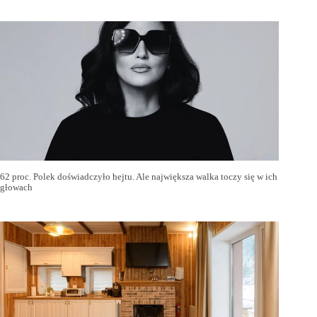
62 proc. Polek doświadczyło hejtu. Ale największa walka toczy się w ich
głowach