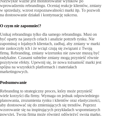
Niezwykle ważne jest monitorowanie wyników po
wprowadzeniu rebrandingu. Oceniaj reakcje klientów, zmiany
w sprzedaży, wzrost rozpoznawalności marki itp. To pozwoli
na dostosowanie działań i kontynuację sukcesu.
O czym nie zapomnieć?
Unikaj rebrandingu tylko dla samego rebrandingu. Musi on
być oparty na jasnych celach i analizie potrzeb rynku. Nie
zapominaj o lojalnych klientach, zadbaj, aby zmiany w marki
nie zaskoczyły ich i że wciąż czują się związani z Twoją
firmą. Rebranding, zmiany wizerunku nie zawsze muszą być
radykalne. Czasami subtelne zmiany mogą przynieść równie
pozytywne efekty. Upewnij się, że nowa tożsamość marki jest
spójna na wszystkich platformach i materiałach
marketingowych.
Podsumowanie
Rebranding to strategiczny proces, który może przynieść
wiele korzyści dla firmy. Wymaga on jednak odpowiedniego
planowania, zrozumienia rynku i klientów oraz elastyczności,
aby dostosować się do zmieniających się trendów. Poprzez
wzorowanie się na inspirujących przykładach wspomnianych
powyżej, Twoja firma może również odświeżyć swoją markę,