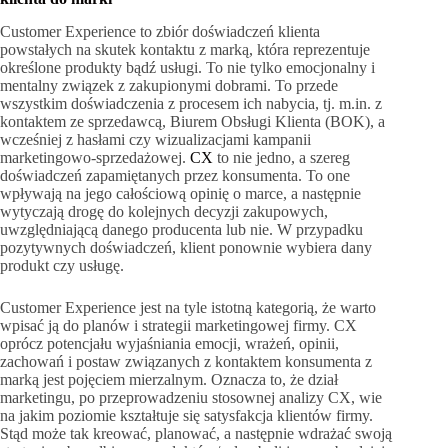
Customer Experience to zbiór doświadczeń klienta
powstałych na skutek kontaktu z marką, która reprezentuje
określone produkty bądź usługi. To nie tylko emocjonalny i
mentalny związek z zakupionymi dobrami. To przede
wszystkim doświadczenia z procesem ich nabycia, tj. m.in. z
kontaktem ze sprzedawcą, Biurem Obsługi Klienta (BOK), a
wcześniej z hasłami czy wizualizacjami kampanii
marketingowo-sprzedażowej.
CX
to nie jedno, a szereg
doświadczeń zapamiętanych przez konsumenta. To one
wpływają na jego całościową opinię o marce, a następnie
wytyczają drogę do kolejnych decyzji zakupowych,
uwzględniającą danego producenta lub nie. W przypadku
pozytywnych doświadczeń, klient ponownie wybiera dany
produkt czy usługę.
Customer Experience jest na tyle istotną kategorią, że warto
wpisać ją do planów i strategii marketingowej firmy. CX
oprócz potencjału wyjaśniania emocji, wrażeń, opinii,
zachowań i postaw związanych z kontaktem konsumenta z
marką jest pojęciem mierzalnym. Oznacza to, że dział
marketingu, po przeprowadzeniu stosownej analizy CX, wie
na jakim poziomie kształtuje się satysfakcja klientów firmy.
Stąd może tak kreować, planować, a następnie wdrażać swoją