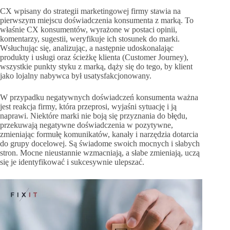
CX wpisany do strategii marketingowej firmy stawia na
pierwszym miejscu doświadczenia konsumenta z marką. To
właśnie CX konsumentów, wyrażone w postaci opinii,
komentarzy, sugestii, weryfikuje ich stosunek do marki.
Wsłuchując się, analizując, a następnie udoskonalając
produkty i usługi oraz ścieżkę klienta (Customer Journey),
wszystkie punkty styku z marką, dąży się do tego, by klient
jako lojalny nabywca był usatysfakcjonowany.
W przypadku negatywnych doświadczeń konsumenta ważna
jest reakcja firmy, która przeprosi, wyjaśni sytuację i ją
naprawi. Niektóre marki nie boją się przyznania do błędu,
przekuwają negatywne doświadczenia w pozytywne,
zmieniając formułę komunikatów, kanały i narzędzia dotarcia
do grupy docelowej. Są świadome swoich mocnych i słabych
stron. Mocne nieustannie wzmacniają, a słabe zmieniają, uczą
się je identyfikować i sukcesywnie ulepszać.