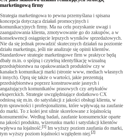
marketingową firmy
Strategia marketingowa to pewna przemyślana i spisana
koncepcja dotycząca działań promocyjnych i
komunikacyjnych firmy. Ma na celu pozyskanie uwagi i
zaangażowania klienta, zmotywowanie go do zakupów, a w
konsekwencji osiągnięcie lepszych wyników sprzedażowych.
Nie da się jednak prowadzić skutecznych działań na poziomie
działu marketingu, jeśli nie analizuje się opinii klientów.
Standardowe strategie marketingowe firm w praktyce będą
dbały m.in. o spójną i czytelną identyfikację wizualną
przedsiębiorstwa na opakowaniach produktów czy w
kanałach komunikacji marki (stronie www, mediach własnych
i innych). Oprą się także o wartości, jakie prezentują
przedsiębiorstwa poprzez konstruowanie jasnych i
angażujących komunikatów prasowych czy artykułów
eksperckich. Strategie uwzględniające dodatkowo CX
odniosą się m.in. do satysfakcji z jakości obsługi klienta, w
tym sprawności i profesjonalizmu, które wpływają na zaufanie
do marki. To z kolei jest silnie skorelowane z lojalnością
konsumentów. Według badań, zaufanie konsumenckie oparte
na jakości produktu, wizerunku marki i satysfakcji klientów
[1]
wpływa na lojalność.
Im wyższy poziom zaufania do marki,
[2]
tym wyższy poziom lojalności względem niej.