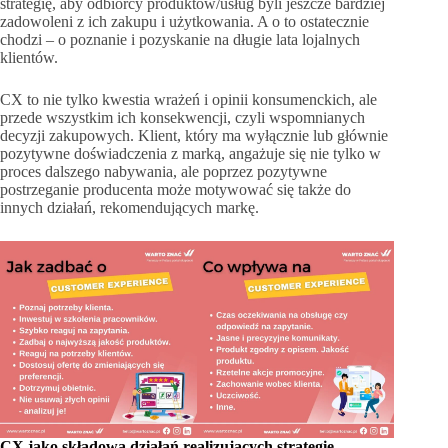
strategię, aby odbiorcy produktów/usług byli jeszcze bardziej
zadowoleni z ich zakupu i użytkowania. A o to ostatecznie
chodzi – o poznanie i pozyskanie na długie lata lojalnych
klientów.
CX to nie tylko kwestia wrażeń i opinii konsumenckich, ale
przede wszystkim ich konsekwencji, czyli wspomnianych
decyzji zakupowych. Klient, który ma wyłącznie lub głównie
pozytywne doświadczenia z marką, angażuje się nie tylko w
proces dalszego nabywania, ale poprzez pozytywne
postrzeganie producenta może motywować się także do
innych działań, rekomendujących markę.
CX jako składowa działań realizujących strategię