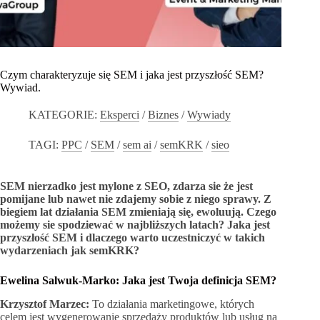
Czym charakteryzuje się SEM i jaka jest przyszłość SEM?
Wywiad.
KATEGORIE:
Eksperci
/
Biznes
/
Wywiady
TAGI:
PPC
/
SEM
/
sem ai
/
semKRK
/
sieo
SEM nierzadko jest mylone z SEO, zdarza sie że jest
pomijane lub nawet nie zdajemy sobie z niego sprawy. Z
biegiem lat działania SEM zmieniają się, ewoluują. Czego
możemy sie spodziewać w najbliższych latach? Jaka jest
przyszłość SEM i dlaczego warto uczestniczyć w takich
wydarzeniach jak semKRK?
Ewelina Salwuk-Marko: Jaka jest Twoja definicja SEM?
Krzysztof Marzec:
To działania marketingowe, których
celem jest wygenerowanie sprzedaży produktów lub usług na