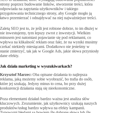
strony poprzez budowanie linków, stworzenie treści, która
odpowiada na zapytania użytkowników i takiego
przygotowania technicznego strony, aby Google mogło ją
łatwo przemierzać i odnajdywać na niej najważniejsze treści.
Zaletą SEO jest to, że jeśli jest robione dobrze, to im dłużej w
nie inwestujemy, tym lepszy zwrot z inwestycji. Wielkim
minusem jest natomiast pojawianie się pod reklamami, co
wpływa na klikalność reklam oraz fakt, że na wyniki musimy
czekać niekiedy miesiącami. Dodatkowo nie jesteśmy w
stanie zmierzyć, tak jak w Google Ads, jakie słowa przyniosły
dane efekty.
Jak działa marketing w wyszukiwarkach?
Krzysztof Marzec:
Oba opisane działania to najlepsza
reklama, jaką możemy sobie wyobrazić, bo trafia do osób,
które jej szukają. Jedyny minus to cena, bo przy dużej
konkurencji działania stają się nieekonomiczne.
Poza elementami działań bardzo ważna jest analiza słów
kluczowych. Zrozumienie, jak użytkownicy szukają naszych
produktów/usług bardzo wpływa na efekty kampanii.
Typowymi błędami są bowiem źle dobrane słowa lub źle