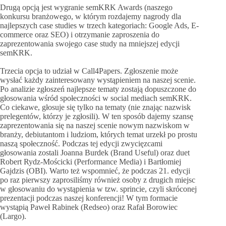
Drugą opcją jest wygranie semKRK Awards (naszego
konkursu branżowego, w którym rozdajemy nagrody dla
najlepszych case studies w trzech kategoriach: Google Ads, E-
commerce oraz SEO) i otrzymanie zaproszenia do
zaprezentowania swojego case study na mniejszej edycji
semKRK.
Trzecia opcja to udział w Call4Papers. Zgłoszenie może
wysłać każdy zainteresowany wystąpieniem na naszej scenie.
Po analizie zgłoszeń najlepsze tematy zostają dopuszczone do
głosowania wśród społeczności w social mediach semKRK.
Co ciekawe, głosuje się tylko na tematy (nie znając nazwisk
prelegentów, którzy je zgłosili). W ten sposób dajemy szansę
zaprezentowania się na naszej scenie nowym nazwiskom w
branży, debiutantom i ludziom, których temat urzekł po prostu
naszą społeczność. Podczas tej edycji zwycięzcami
głosowania zostali Joanna Burdek (Brand Useful) oraz duet
Robert Rydz-Mościcki (Performance Media) i Bartłomiej
Gajdzis (OBI). Warto też wspomnieć, że podczas 21. edycji
po raz pierwszy zaprosiliśmy również osoby z drugich miejsc
w głosowaniu do wystąpienia w tzw. sprincie, czyli skróconej
prezentacji podczas naszej konferencji! W tym formacie
wystąpią Paweł Rabinek (Redseo) oraz Rafał Borowiec
(Largo).