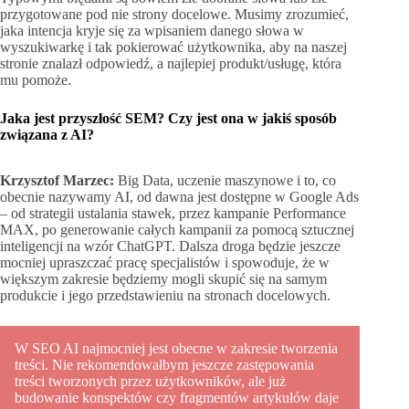
przygotowane pod nie strony docelowe. Musimy zrozumieć,
jaka intencja kryje się za wpisaniem danego słowa w
wyszukiwarkę i tak pokierować użytkownika, aby na naszej
stronie znalazł odpowiedź, a najlepiej produkt/usługę, która
mu pomoże.
Jaka jest przyszłość SEM? Czy jest ona w jakiś sposób
związana z AI?
Krzysztof Marzec:
Big Data, uczenie maszynowe i to, co
obecnie nazywamy AI, od dawna jest dostępne w Google Ads
– od strategii ustalania stawek, przez kampanie Performance
MAX, po generowanie całych kampanii za pomocą sztucznej
inteligencji na wzór ChatGPT. Dalsza droga będzie jeszcze
mocniej upraszczać pracę specjalistów i spowoduje, że w
większym zakresie będziemy mogli skupić się na samym
produkcie i jego przedstawieniu na stronach docelowych.
W SEO AI najmocniej jest obecne w zakresie tworzenia
treści. Nie rekomendowałbym jeszcze zastępowania
treści tworzonych przez użytkowników, ale już
budowanie konspektów czy fragmentów artykułów daje