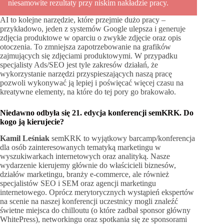
niesamowite rezultaty przy niskim nakładzie pracy.
AI to kolejne narzędzie, które przejmie dużo pracy –
przykładowo, jeden z systemów Google ulepsza i generuje
zdjęcia produktowe w oparciu o zwykłe zdjęcie oraz opis
otoczenia. To zmniejsza zapotrzebowanie na grafików
zajmujących się zdjęciami produktowymi. W przypadku
specjalisty Ads/SEO jest tyle zakresów działań, że
wykorzystanie narzędzi przyspieszających naszą pracę
pozwoli wykonywać ją lepiej i poświęcać więcej czasu na
kreatywne elementy, na które do tej pory go brakowało.
Niedawno odbyła się 21. edycja konferencji semKRK. Do
kogo ją kierujecie?
Kamil Leśniak
semKRK to wyjątkowy barcamp/konferencja
dla osób zainteresowanych tematyką marketingu w
wyszukiwarkach internetowych oraz analityką. Nasze
wydarzenie kierujemy głównie do właścicieli biznesów,
działów marketingu, branży e-commerce, ale również
specjalistów SEO i SEM oraz agencji marketingu
internetowego. Oprócz merytorycznych wystąpień ekspertów
na scenie na naszej konferencji uczestnicy mogli znaleźć
świetne miejsca do chilloutu (o które zadbał sponsor główny
WhitePress), networkingu oraz spotkania się ze sponsorami