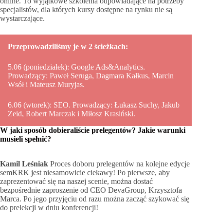
online. To wyjątkowe szkolenia odpowiadające na potrzeby
specjalistów, dla których kursy dostępne na rynku nie są
wystarczające.
Przeprowadziliśmy je w 2 ścieżkach:
5.06 (poniedziałek): Google Ads&Analytics.
Prowadzący: Paweł Seruga, Dagmara Kałkus, Marcin
Wsół i Mateusz Muryjas.
6.06 (wtorek): SEO. Prowadzący: Łukasz Suchy, Jakub
Zeid, Robert Marczak i Miłosz Krasiński.
W jaki sposób dobieraliście prelegentów? Jakie warunki
musieli spełnić?
Kamil Leśniak
Proces doboru prelegentów na kolejne edycje
semKRK jest niesamowicie ciekawy! Po pierwsze, aby
zaprezentować się na naszej scenie, można dostać
bezpośrednie zaproszenie od CEO DevaGroup, Krzysztofa
Marca. Po jego przyjęciu od razu można zacząć szykować się
do prelekcji w dniu konferencji!