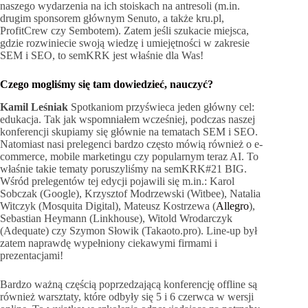
naszego wydarzenia na ich stoiskach na antresoli (m.in.
drugim sponsorem głównym Senuto, a także kru.pl,
ProfitCrew czy Sembotem). Zatem jeśli szukacie miejsca,
gdzie rozwiniecie swoją wiedzę i umiejętności w zakresie
SEM i SEO, to semKRK jest właśnie dla Was!
Czego mogliśmy się tam dowiedzieć, nauczyć?
Kamil Leśniak
Spotkaniom przyświeca jeden główny cel:
edukacja. Tak jak wspomniałem wcześniej, podczas naszej
konferencji skupiamy się głównie na tematach SEM i SEO.
Natomiast nasi prelegenci bardzo często mówią również o e-
commerce, mobile marketingu czy popularnym teraz AI. To
właśnie takie tematy poruszyliśmy na semKRK#21 BIG.
Wśród prelegentów tej edycji pojawili się m.in.: Karol
Sobczak (Google), Krzysztof Modrzewski (Witbee), Natalia
Witczyk (Mosquita Digital), Mateusz Kostrzewa (
Allegro
),
Sebastian Heymann (Linkhouse), Witold Wrodarczyk
(Adequate) czy Szymon Słowik (Takaoto.pro). Line-up był
zatem naprawdę wypełniony ciekawymi firmami i
prezentacjami!
Bardzo ważną częścią poprzedzającą konferencję offline są
również warsztaty, które odbyły się 5 i 6 czerwca w wersji