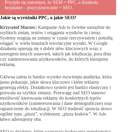
Przyjęło się natomiast, że SEM = PPC, a działania
bezpłatne – pozycjonowanie = SEO.
Jakie są wyróżniki PPC, a jakie SEO?
Krzysztof Marzec:
Kampanie Ads to świetne narzędzie do
szybkich zmian, testów i osiągania wyników tu i teraz.
Systemy reagują na zmiany w czasie rzeczywistym i potrafią
osiągać w wielu branżach rewelacyjne wyniki. W Google
działania opierają się o dobór słów kluczowych wraz z
szeregiem innych ustawień, takich jak lokalizacja, pora dnia
czy zainteresowania użytkowników, do których kierujemy
reklamę.
Główna zaleta to bardzo wysoko rozwinięta analityka, która
jasno pokazuje, jakie słowa kluczowe i które reklamy
generują efekty. Dodatkowo system jest bardzo elastyczny i
pozwala na szybkie zmiany. Przewagę nad SEO stanowi
możliwość kierowania reklamy do konkretnych typów
użytkowników (zainteresowania i dane demograficzne) oraz
ograniczenie do lokalizacji. W SEO trudność sprawia słowo
ogólne typu „pizza”, wybieramy „pizza kraków”. W Ads
łatwo adresujemy oba.
SEO to działania, które wymagają budowania popularności