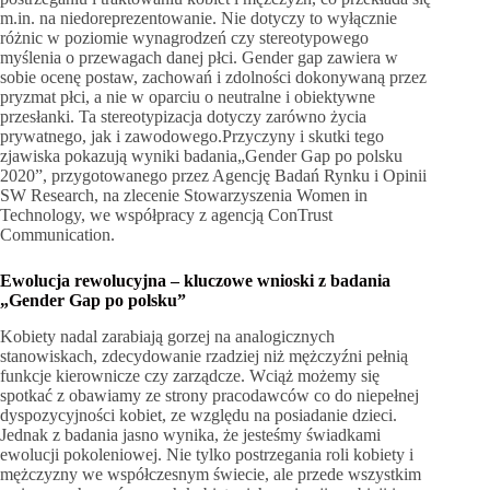
m.in. na niedoreprezentowanie. Nie dotyczy to wyłącznie
różnic w poziomie wynagrodzeń czy stereotypowego
myślenia o przewagach danej płci. Gender gap zawiera w
sobie ocenę postaw, zachowań i zdolności dokonywaną przez
pryzmat płci, a nie w oparciu o neutralne i obiektywne
przesłanki. Ta stereotypizacja dotyczy zarówno życia
prywatnego, jak i zawodowego.Przyczyny i skutki tego
zjawiska pokazują wyniki badania„Gender Gap po polsku
2020”, przygotowanego przez Agencję Badań Rynku i Opinii
SW Research, na zlecenie Stowarzyszenia Women in
Technology, we współpracy z agencją ConTrust
Communication.
Ewolucja rewolucyjna – kluczowe wnioski z badania
„Gender Gap po polsku”
Kobiety nadal zarabiają gorzej na analogicznych
stanowiskach, zdecydowanie rzadziej niż mężczyźni pełnią
funkcje kierownicze czy zarządcze. Wciąż możemy się
spotkać z obawiamy ze strony pracodawców co do niepełnej
dyspozycyjności kobiet, ze względu na posiadanie dzieci.
Jednak z badania jasno wynika, że jesteśmy świadkami
ewolucji pokoleniowej. Nie tylko postrzegania roli kobiety i
mężczyzny we współczesnym świecie, ale przede wszystkim