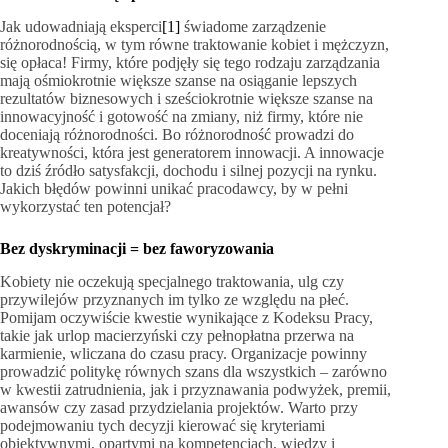
Jak udowadniają eksperci
[1]
świadome zarządzenie
różnorodnością, w tym równe traktowanie kobiet i mężczyzn,
się opłaca! Firmy, które podjęły się tego rodzaju zarządzania
mają ośmiokrotnie większe szanse na osiąganie lepszych
rezultatów biznesowych i sześciokrotnie większe szanse na
innowacyjność i gotowość na zmiany, niż firmy, które nie
doceniają różnorodności. Bo różnorodność prowadzi do
kreatywności, która jest generatorem innowacji. A innowacje
to dziś źródło satysfakcji, dochodu i silnej pozycji na rynku.
Jakich błędów powinni unikać pracodawcy, by w pełni
wykorzystać ten potencjał?
Bez dyskryminacji = bez faworyzowania
Kobiety nie oczekują specjalnego traktowania, ulg czy
przywilejów przyznanych im tylko ze względu na płeć.
Pomijam oczywiście kwestie wynikające z Kodeksu Pracy,
takie jak urlop macierzyński czy pełnopłatna przerwa na
karmienie, wliczana do czasu pracy. Organizacje powinny
prowadzić politykę równych szans dla wszystkich – zarówno
w kwestii zatrudnienia, jak i przyznawania podwyżek, premii,
awansów czy zasad przydzielania projektów. Warto przy
podejmowaniu tych decyzji kierować się kryteriami
obiektywnymi, opartymi na kompetencjach, wiedzy i