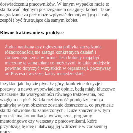
doświadczeniu pracowników. W innym wypadku może to
skutkować błędnym postrzeganiem osiągnięć kobiet. Takie
nagradzanie za płeć może wpływać demotywującą na cały
zespół i być frustrujące dla samym kobiet.
Równe traktowanie w praktyce
Żadna napisana czy ogłoszona polityka zarządzania
różnorodnością nie zastąpi konkretnych działań i
codziennego życia w firmie. Jeśli kobiety mają być
mierzone tą samą miarą co mężczyźni, to takie podejście
powinno dotyczyć wszystkich w organizacji, począwszy
od Prezesa i wyższej kadry menedżerskiej.
Przykład jaki będzie płynął z góry, konkretne decyzje i
postawy, a nawet wypowiadane opinie, będą miały kluczowe
znaczenie dla wiarygodności równego traktowania, bez
względu na płeć. Każda rozbieżność pomiędzy teorią a
praktyką w tym obszarze zostanie dostrzeżona, co przyniesie
skutki odwrotne do zamierzonych. Duże znaczenie w tym
procesie ma komunikacja wewnętrzna, programy
mentoringowe czy warsztaty z pracownikami, które
przybliżają tę ideę i ułatwiają jej wdrożenie w codziennej
pracy.