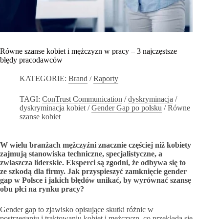
Równe szanse kobiet i mężczyzn w pracy – 3 najczęstsze
błędy pracodawców
KATEGORIE:
Brand
/
Raporty
TAGI:
ConTrust Communication
/
dyskryminacja
/
dyskryminacja kobiet
/
Gender Gap po polsku
/
Równe
szanse kobiet
W wielu branżach mężczyźni znacznie częściej niż kobiety
zajmują stanowiska techniczne, specjalistyczne, a
zwłaszcza liderskie. Eksperci są zgodni, że odbywa się to
ze szkodą dla firmy. Jak przyspieszyć zamknięcie gender
gap w Polsce i jakich błędów unikać, by wyrównać szansę
obu płci na rynku pracy?
Gender gap to zjawisko opisujące skutki różnic w
postrzeganiu i traktowaniu kobiet i mężczyzn, co przekłada się