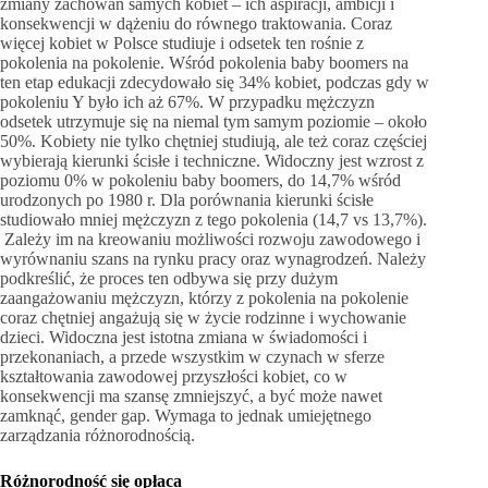
zmiany zachowań samych kobiet – ich aspiracji, ambicji i
konsekwencji w dążeniu do równego traktowania. Coraz
więcej kobiet w Polsce studiuje i odsetek ten rośnie z
pokolenia na pokolenie. Wśród pokolenia baby boomers na
ten etap edukacji zdecydowało się 34% kobiet, podczas gdy w
pokoleniu Y było ich aż 67%. W przypadku mężczyzn
odsetek utrzymuje się na niemal tym samym poziomie – około
50%. Kobiety nie tylko chętniej studiują, ale też coraz częściej
wybierają kierunki ścisłe i techniczne. Widoczny jest wzrost z
poziomu 0% w pokoleniu baby boomers, do 14,7% wśród
urodzonych po 1980 r. Dla porównania kierunki ścisłe
studiowało mniej mężczyzn z tego pokolenia (14,7 vs 13,7%).
Zależy im na kreowaniu możliwości rozwoju zawodowego i
wyrównaniu szans na rynku pracy oraz wynagrodzeń. Należy
podkreślić, że proces ten odbywa się przy dużym
zaangażowaniu mężczyzn, którzy z pokolenia na pokolenie
coraz chętniej angażują się w życie rodzinne i wychowanie
dzieci. Widoczna jest istotna zmiana w świadomości i
przekonaniach, a przede wszystkim w czynach w sferze
kształtowania zawodowej przyszłości kobiet, co w
konsekwencji ma szansę zmniejszyć, a być może nawet
zamknąć, gender gap. Wymaga to jednak umiejętnego
zarządzania różnorodnością.
Różnorodność się opłaca