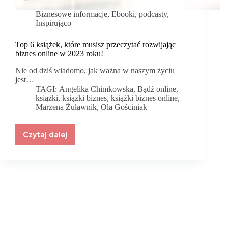
Biznesowe informacje
,
Ebooki, podcasty
,
Inspirująco
Top 6 książek, które musisz przeczytać rozwijając
biznes online w 2023 roku!
Nie od dziś wiadomo, jak ważna w naszym życiu
jest…
TAGI:
Angelika Chimkowska
,
Bądź online
,
książki
,
ksiązki biznes
,
książki biznes online
,
Marzena Żuławnik
,
Ola Gościniak
Czytaj dalej
Top
6
książek,
które
musisz
przeczytać
rozwijając
biznes
online
w