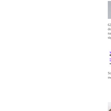
62
do
na
si
St
sw