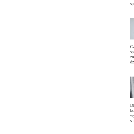
sp
C
sp
zm
dz
Dl
ko
wy
sa