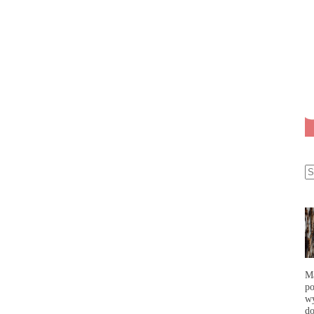
Ma
po
wy
do