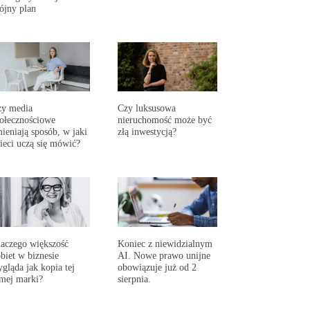
ójny plan
zy media
Czy luksusowa
ołecznościowe
nieruchomość może być
ieniają sposób, w jaki
złą inwestycją?
ieci uczą się mówić?
aczego większość
Koniec z niewidzialnym
biet w biznesie
AI. Nowe prawo unijne
gląda jak kopia tej
obowiązuje już od 2
mej marki?
sierpnia.