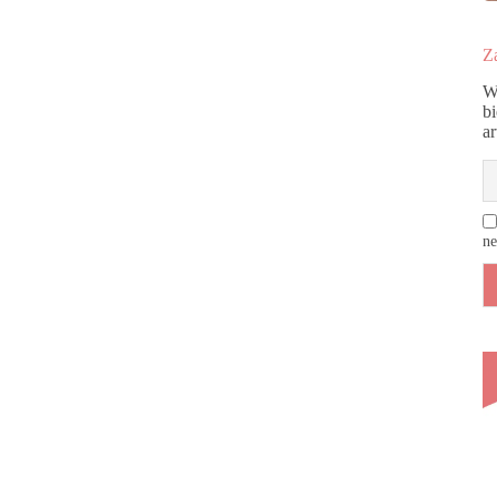
Za
W
b
a
ne