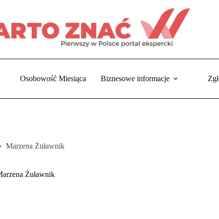
Osobowość Miesiąca
Biznesowe informacje
Zgł
Marzena Żuławnik
ona
ówna
arzena Żuławnik