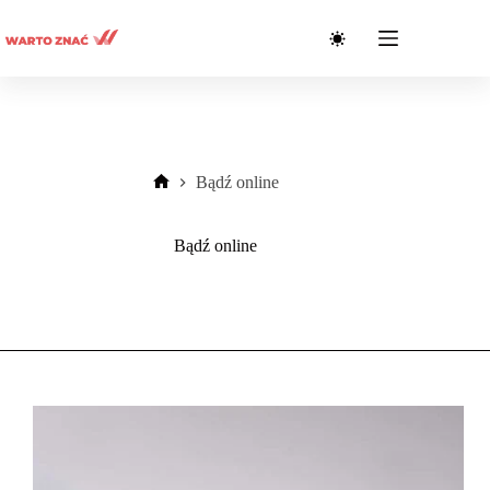
Przejdź
do
treści
Bądź online
Strona
główna
Bądź online