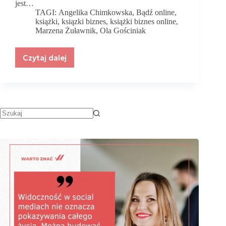
jest…
TAGI:
Angelika Chimkowska
,
Bądź online
,
książki
,
ksiązki biznes
,
książki biznes online
,
Marzena Żuławnik
,
Ola Gościniak
Czytaj dalej
Top
6
książek,
które
musisz
przeczytać
rozwijając
biznes
online
w
2023
roku!