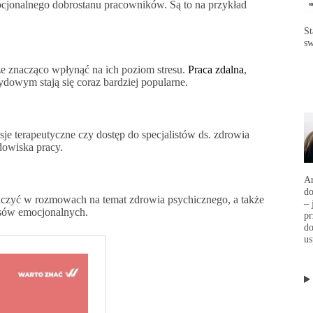
jonalnego dobrostanu pracowników. Są to na przykład
St
sw
e znacząco wpłynąć na ich poziom stresu.
Praca zdalna
,
dowym stają się coraz bardziej popularne.
je terapeutyczne czy dostęp do specjalistów ds. zdrowia
dowiska pracy.
Ar
d
iczyć w rozmowach na temat zdrowia psychicznego, a także
– 
ysów emocjonalnych.
p
do
us