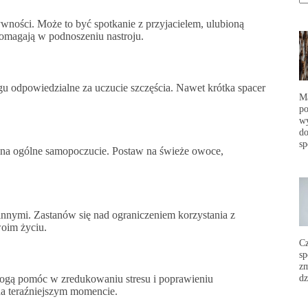
wności. Może to być spotkanie z przyjacielem, ulubioną
 pomagają w podnoszeniu nastroju.
u odpowiedzialne za uczucie szczęścia. Nawet krótka spacer
Ma
po
wy
do
sp
 na ogólne samopoczucie. Postaw na świeże owoce,
nnymi. Zastanów się nad ograniczeniem korzystania z
woim życiu.
C
sp
zm
dz
 mogą pomóc w zredukowaniu stresu i poprawieniu
na teraźniejszym momencie.