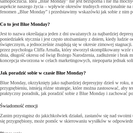
samopoczucia. Idea „Blue Monday” nie jest bezsporna i nie ma mocn
aspekcie naszego życia – wpływie okresów trudnych emocjonalnie na 
fenomen „Blue Monday” i przedstawimy wskazówki jak sobie z nim p
Co to jest Blue Monday?
Jest to nazwa określająca jeden z dni uważanych za najbardziej depr
poniedziałek stycznia i jest często utożsamiany z dniem, kiedy ludzie
świątecznym, a jednocześnie znajdują się w okresie zimowej stagnac
przez psychologa Cliffa Arnalla, który stworzył skomplikowany wzór u
dnia, długość okresu od świąt Bożego Narodzenia, zadłużenie i brak m
koncepcja stworzona w celach marketingowych, niepoparta jednak s
Jak poradzić sobie w czasie Blue Monday?
Blue Monday, okrzyknięty jako najbardziej depresyjny dzień w roku, 
przygnębieniu, istnieją różne strategie, które można zastosować, aby t
praktyczny poradnik, jak poradzić sobie z Blue Monday i zachować p
Świadomość emocji
Zanim przystąpisz do jakichkolwiek działań, zastanów się nad swoimi 
się przygnębiony, może pomóc w skierowaniu wysiłków w odpowiedni