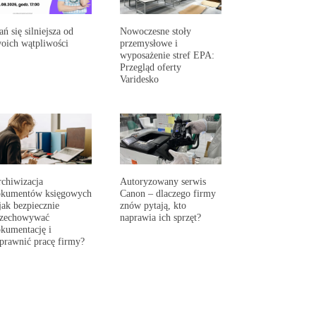
ań się silniejsza od
Nowoczesne stoły
oich wątpliwości
przemysłowe i
wyposażenie stref EPA:
Przegląd oferty
Varidesko
chiwizacja
Autoryzowany serwis
okumentów księgowych
Canon – dlaczego firmy
jak bezpiecznie
znów pytają, kto
rzechowywać
naprawia ich sprzęt?
kumentację i
prawnić pracę firmy?