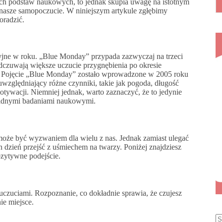
ych podstaw naukowych, to jednak skupia uwagę na istotnym
nasze samopoczucie. W niniejszym artykule zgłębimy
oradzić.
esyjne w roku. „Blue Monday” przypada zazwyczaj na trzeci
 odczuwają większe uczucie przygnębienia po okresie
ji. Pojęcie „Blue Monday” zostało wprowadzone w 2005 roku
względniający różne czynniki, takie jak pogoda, długość
otywacji. Niemniej jednak, warto zaznaczyć, że to jedynie
olidnymi badaniami naukowymi.
może być wyzwaniem dla wielu z nas. Jednak zamiast ulegać
en dzień przejść z uśmiechem na twarzy. Poniżej znajdziesz
ozytywne podejście.
uczuciami. Rozpoznanie, co dokładnie sprawia, że czujesz
e miejsce.