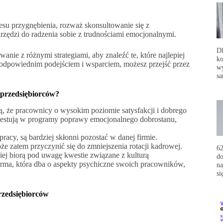
esu przygnębienia, rozważ skonsultowanie się z
arzędzi do radzenia sobie z trudnościami emocjonalnymi.
Dl
nie z różnymi strategiami, aby znaleźć te, które najlepiej
ko
odpowiednim podejściem i wsparciem, możesz przejść przez
wy
sa
 przedsiębiorców?
, że pracownicy o wysokim poziomie satysfakcji i dobrego
nwestują w programy poprawy emocjonalnego dobrostanu,
pracy, są bardziej skłonni pozostać w danej firmie.
atem przyczynić się do zmniejszenia rotacji kadrowej.
62
iej biorą pod uwagę kwestie związane z kulturą
do
irma, która dba o aspekty psychiczne swoich pracowników,
na
si
rzedsiębiorców