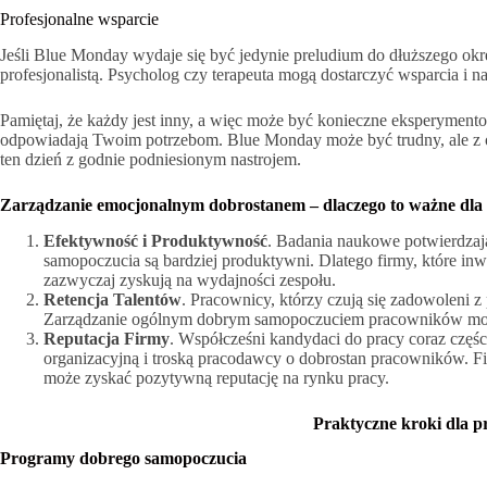
Profesjonalne wsparcie
Jeśli Blue Monday wydaje się być jedynie preludium do dłuższego okr
profesjonalistą. Psycholog czy terapeuta mogą dostarczyć wsparcia i n
Pamiętaj, że każdy jest inny, a więc może być konieczne eksperymentowa
odpowiadają Twoim potrzebom. Blue Monday może być trudny, ale z 
ten dzień z godnie podniesionym nastrojem.
Zarządzanie emocjonalnym dobrostanem – dlaczego to ważne dla
Efektywność i Produktywność
. Badania naukowe potwierdzają
samopoczucia są bardziej produktywni. Dlatego firmy, które i
zazwyczaj zyskują na wydajności zespołu.
Retencja Talentów
. Pracownicy, którzy czują się zadowoleni z 
Zarządzanie ogólnym dobrym samopoczuciem pracowników może z
Reputacja Firmy
. Współcześni kandydaci do pracy coraz częśc
organizacyjną i troską pracodawcy o dobrostan pracowników. F
może zyskać pozytywną reputację na rynku pracy.
Praktyczne kroki dla p
Programy dobrego samopoczucia