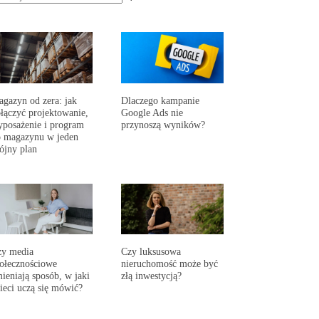
gazyn od zera: jak
Dlaczego kampanie
łączyć projektowanie,
Google Ads nie
posażenie i program
przynoszą wyników?
 magazynu w jeden
ójny plan
zy media
Czy luksusowa
ołecznościowe
nieruchomość może być
ieniają sposób, w jaki
złą inwestycją?
ieci uczą się mówić?