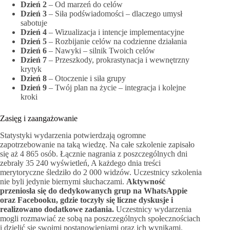
Dzień 2
– Od marzeń do celów
Dzień 3
– Siła podświadomości – dlaczego umysł
sabotuje
Dzień 4
– Wizualizacja i intencje implementacyjne
Dzień 5
– Rozbijanie celów na codzienne działania
Dzień 6
– Nawyki – silnik Twoich celów
Dzień 7
– Przeszkody, prokrastynacja i wewnętrzny
krytyk
Dzień 8
– Otoczenie i siła grupy
Dzień 9
– Twój plan na życie – integracja i kolejne
kroki
Zasięg i zaangażowanie
Statystyki wydarzenia potwierdzają ogromne
zapotrzebowanie na taką wiedzę. Na całe szkolenie zapisało
się aż 4 865 osób. Łącznie nagrania z poszczególnych dni
zebrały 35 240 wyświetleń, A każdego dnia treści
merytoryczne śledziło do 2 000 widzów. Uczestnicy szkolenia
nie byli jedynie biernymi słuchaczami.
Aktywność
przeniosła się do dedykowanych grup na WhatsAppie
oraz Facebooku, gdzie toczyły się liczne dyskusje i
realizowano dodatkowe zadania.
Uczestnicy wydarzenia
mogli rozmawiać ze sobą na poszczególnych społecznościach
i dzielić się swoimi postanowieniami oraz ich wynikami.