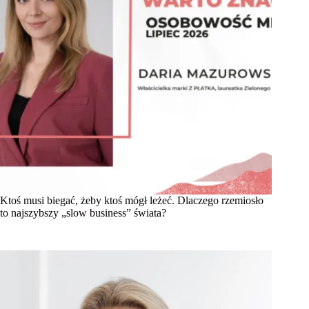
Ktoś musi biegać, żeby ktoś mógł leżeć. Dlaczego rzemiosło
to najszybszy „slow business” świata?