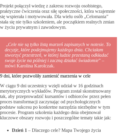
Projekt połączył wiedzę z zakresu rozwoju osobistego,
praktyczne ćwiczenia oraz siłę społeczności, która wzajemnie
się wspierała i motywowała. Dla wielu osób „Celomania”
stała się nie tylko szkoleniem, ale początkiem realnych zmian
w życiu prywatnym i zawodowym.
„
Cele nie są tylko listą marzeń zapisanych w notesie. To
decyzje, które podejmujemy każdego dnia. Chciałam
stworzyć przestrzeń, w której ludzie przestaną odkładać
swoje życie na później i zaczną działać świadomie
” –
mówi Karolina Karolczak.
9 dni, które pozwoliły zamienić marzenia w cele
W ciągu 9 dni uczestnicy wzięli udział w 16 godzinach
merytorycznych wykładów. Program został skonstruowany
tak, aby przeprowadzić kursantów i odbiorców przez pełen
proces transformacji zaczynając od psychologicznych
podstaw sukcesu po konkretne narzędzia niezbędne w tym
procesie. Program szkolenia każdego dnia obejmował
kluczowe obszary rozwoju i poszczególne tematy takie jak:
Dzień 1
– Dlaczego cele? Mapa Twojego życia