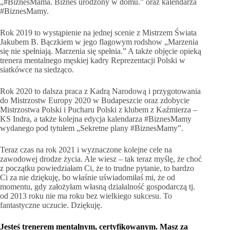
„#BiznesMama. Biznes urodzony w domu.” oraz kalendarza
#BiznesMamy.
Rok 2019 to wystąpienie na jednej scenie z Mistrzem Świata
Jakubem B. Bączkiem w jego flagowym rodshow „Marzenia
się nie spełniają. Marzenia się spełnia.” A także objęcie opieką
trenera mentalnego męskiej kadry Reprezentacji Polski w
siatkówce na siedząco.
Rok 2020 to dalsza praca z Kadrą Narodową i przygotowania
do Mistrzostw Europy 2020 w Budapeszcie oraz zdobycie
Mistrzostwa Polski i Pucharu Polski z klubem z Kaźmierza –
KS Indra, a także kolejna edycja kalendarza #BiznesMamy
wydanego pod tytułem „Sekretne plany #BiznesMamy”.
Teraz czas na rok 2021 i wyznaczone kolejne cele na
zawodowej drodze życia. Ale wiesz – tak teraz myślę, że choć
z początku powiedziałam Ci, że to trudne pytanie, to bardzo
Ci za nie dziękuję, bo właśnie uświadomiłaś mi, że od
momentu, gdy założyłam własną działalność gospodarczą tj.
od 2013 roku nie ma roku bez wielkiego sukcesu. To
fantastyczne uczucie. Dziękuję.
Jesteś trenerem mentalnym, certyfikowanym. Masz za