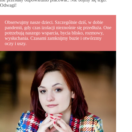
Odwagi!
Obserwujmy nasze dzieci. Szczególnie dziś, w dobie
pandemii, gdy czas izolacji nieznośnie się przedłuża. One
potrzebują naszego wsparcia, bycia blisko, rozmowy,
wysłuchania. Czasami zamknijmy buzie i otwórzmy
oczy i uszy.