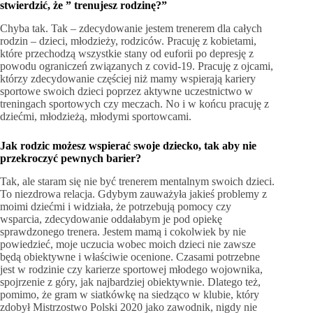
stwierdzić, że ” trenujesz rodzinę?”
Chyba tak. Tak – zdecydowanie jestem trenerem dla całych
rodzin – dzieci, młodzieży, rodziców. Pracuję z kobietami,
które przechodzą wszystkie stany od euforii po depresję z
powodu ograniczeń związanych z covid-19. Pracuję z ojcami,
którzy zdecydowanie częściej niż mamy wspierają kariery
sportowe swoich dzieci poprzez aktywne uczestnictwo w
treningach sportowych czy meczach. No i w końcu pracuję z
dziećmi, młodzieżą, młodymi sportowcami.
Jak rodzic możesz wspierać swoje dziecko, tak aby nie
przekroczyć pewnych barier?
Tak, ale staram się nie być trenerem mentalnym swoich dzieci.
To niezdrowa relacja. Gdybym zauważyła jakieś problemy z
moimi dziećmi i widziała, że potrzebują pomocy czy
wsparcia, zdecydowanie oddałabym je pod opiekę
sprawdzonego trenera. Jestem mamą i cokolwiek by nie
powiedzieć, moje uczucia wobec moich dzieci nie zawsze
będą obiektywne i właściwie ocenione. Czasami potrzebne
jest w rodzinie czy karierze sportowej młodego wojownika,
spojrzenie z góry, jak najbardziej obiektywnie. Dlatego też,
pomimo, że gram w siatkówkę na siedząco w klubie, który
zdobył Mistrzostwo Polski 2020 jako zawodnik, nigdy nie