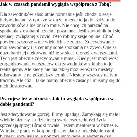
Jak w czasach pandemii wygląda współpraca z Tobą?
Dla zawodników absolutnie normalnie jeśli chodzi o sesje
indywidualne. Z tym, że w dużej mierze to ja dojeżdżam do
zawodników a nie oni do mnie. Nie chcę ich narażać na
spotkania z osobami trzecimi poza mną. Jeśli zawodnik boi się
sytuacji związanej z covid-19 to robimy sesje online. Choć
powiem szczerze – nie wiele ich się zdarza. Zdecydowanie
moi zawodnicy i ja cenimy sobie spotkania na żywo. One są
dużo bardziej efektywne niż te w sieci. Gorzej z warsztatami.
Tych jest obecnie zdecydowanie mniej. Kiedy jest możliwość
zorganizowania warsztatów dla zawodników z klubu to je
realizujemy. Ale kiedy nie ma takiej możliwości to niestety
odsuwamy je na późniejszy termin. Niestety wszyscy na tym
tracimy. Ale cóż – takie mamy obecnie zasady i musimy się do
nich dostosować.
Pracujesz też w biznesie. Jak tu wygląda współpraca w
dobie pandemii?
Jest zdecydowanie gorzej. Firmy upadają. Zamykają się małe i
wielkie biznesy. Ludzie tracą swoje oszczędności życia,
sprzedają sprzęt i środki trwałe. Jestem mentorem w biznesie.
W trakcie pracy w korporacji stawiałam z przedsiębiorcami
biznesy, rozwijałam je poprzez innowacje, ulepszenia czy