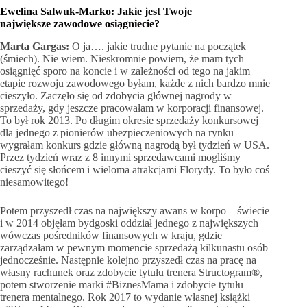
Ewelina Salwuk-Marko:
Jakie jest Twoje
największe zawodowe osiągniecie?
Marta Gargas:
O ja…. jakie trudne pytanie na początek
(śmiech). Nie wiem. Nieskromnie powiem, że mam tych
osiągnięć sporo na koncie i w zależności od tego na jakim
etapie rozwoju zawodowego byłam, każde z nich bardzo mnie
cieszyło. Zaczęło się od zdobycia głównej nagrody w
sprzedaży, gdy jeszcze pracowałam w korporacji finansowej.
To był rok 2013. Po długim okresie sprzedaży konkursowej
dla jednego z pionierów ubezpieczeniowych na rynku
wygrałam konkurs gdzie główną nagrodą był tydzień w USA.
Przez tydzień wraz z 8 innymi sprzedawcami mogliśmy
cieszyć się słońcem i wieloma atrakcjami Florydy. To było coś
niesamowitego!
Potem przyszedł czas na największy awans w korpo – świecie
i w 2014 objęłam bydgoski oddział jednego z największych
wówczas pośredników finansowych w kraju, gdzie
zarządzałam w pewnym momencie sprzedażą kilkunastu osób
jednocześnie. Następnie kolejno przyszedł czas na pracę na
własny rachunek oraz zdobycie tytułu trenera Structogram®,
potem stworzenie marki #BiznesMama i zdobycie tytułu
trenera mentalnego. Rok 2017 to wydanie własnej książki