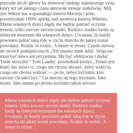
przyszło mi do głowy by trenować mojego najstarszego syna,
który też od jakiego czasu aktywnie trenuje siatkówkę. Mój
syn Wiktor ma wspaniałego trenera Macieja i jemu
powierzyłam 100% opiekę nad sportową karierą Wiktora.
Mama własnych dzieci nigdy nie będzie patrzeć oczyma
trenera, tylko zawsze sercem matki. Rodzice rzadko kiedy są
dobrymi trenerami dla własnych dzieci. Uważam, że każdy
powinien pełnić taką rolę w życiu dziecka do jakiej został
powołany. Rodzic to rodzic. A trener to trener. Często mówię
do swoich podopiecznych „Nie musisz mnie lubić. Sesja nie
musi być łatwa ani przyjemna. Ma być efektywna i dodać
Tobie skrzydeł.” Tom Landry powiedział kiedyś „Trener jest
kimś, kto mówi ci, czego nie chcesz słyszeć, który widzi to,
czego nie chcesz widzieć — po to, żebyś był kimś, kim
zawsze chciałeś być.” I ja mocno się tego trzymam. Jako
trener. Jako mama po prostu kocham całym sercem.
Mama własnych dzieci nigdy nie będzie patrzeć oczyma
trenera, tylko zawsze sercem matki. Rodzice rzadko
kiedy są dobrymi trenerami dla własnych dzieci.
Uważam, że każdy powinien pełnić taką rolę w życiu
dziecka do jakiej został powołany. Rodzic to rodzic. A
trener to trener.