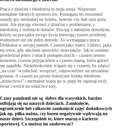
Praca z dziećmi i młodzieżą to moja misja. Wspieram
mentalnie młodych sportowców. Pomagam im zrozumieć
zasady gry mentalnej na boisku, basenie czy hali oraz poza
nimi. Ale pracuję również z dziećmi z problemami, z
młodzieżą z rozbitych domów. Pracuję z młodymi dorosłymi,
którzy na początku swego życia miewają czasem problemy
trudniejsze niż nie jeden dorosły. To wymagająca praca.
Delikatna w swojej materii. Czasem jako matce 3 dzieci, pęka
mi serce, gdy słucham opowieści dzieciaków. Jak to ostatnio
powiedział jeden z moich podopiecznych – czasem jestem
trenerem, czasem przyjacielem a czasem mamą, która gdzieś
się zagubiła. Niejednokrotnie ścigam się z czasem, by zdążyć
„na czas” wysłuchać, wesprzeć, odpowiedzieć na niezadane
pytania. A czasem po prostu dokręcam śrubkę młodemu
„leniuchowi” i mentalnie kopię go w pupę by ogarnął swój
świat i wrócił na właściwe tory.
Czasy pandemii nie są dobre dla wszystkich, bardzo
odbijają się na naszych dzieciach. Zamknięcie,
ograniczenie lub całkowite zamknięcie zajęć dodatkowych
jak np. piłka nożna, czy basen negatywnie wpływają na
nasze dzieci. Szczególnie te, które marzą o karierze
sportowej. Co możesz im zaoferować?