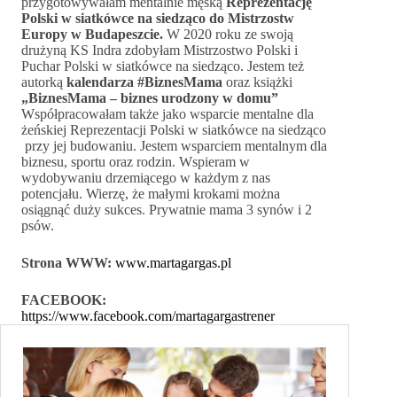
przygotowywałam mentalnie męską
Reprezentację
Polski w siatkówce na siedząco do Mistrzostw
Europy w Budapeszcie.
W 2020 roku ze swoją
drużyną KS Indra zdobyłam Mistrzostwo Polski i
Puchar Polski w siatkówce na siedząco. Jestem też
autorką
kalendarza #BiznesMama
oraz książki
„BiznesMama – biznes urodzony w domu”
Współpracowałam także jako wsparcie mentalne dla
żeńskiej Reprezentacji Polski w siatkówce na siedząco
przy jej budowaniu. Jestem wsparciem mentalnym dla
biznesu, sportu oraz rodzin. Wspieram w
wydobywaniu drzemiącego w każdym z nas
potencjału. Wierzę, że małymi krokami można
osiągnąć duży sukces. Prywatnie mama 3 synów i 2
psów.
Strona WWW:
www.martagargas.pl
FACEBOOK:
https://www.facebook.com/martagargastrener