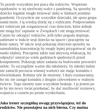
Tu przede wszystkim jest praca dla rodziców. Wspieram
opiekunów w tej nierównej walce z pandemią. Są sposoby by
dziecko legalnie mogło trenować dalej w klubach pomimo
pandemii. Oczywiście nie wszystkie dzieciaki, ale spora grupa
nadal może. I tą wiedzą dzielę się z rodzicami. Podpowiadam
też rodzicom jak zorganizować czas dzieciom, które jednak
nie mogą być zapisane w Związkach i nie mogą trenować.
Często by odciążyć rodziców, jeśli tylko pogoda dopisuje,
zabieram w trakcie sesji dziecko na spacer i pracujemy na
łonie natury. W takcie sesji pokazuję dzieciom sposoby na
samodzielną koncentrację by mogły lepiej przygotować się do
nauki zdalnej. Pracujemy także nad aktywną relaksacją, by
odprężyć umysł po wielu godzinach spędzonych przed
komputerem. Pokazuję także zadania na budowanie pewności
siebie. To szczególnie ważne dla młodzieży, by młodzi ludzie
nie zatracili poczucia własnej wartości nie mając kontaktu z
rówieśnikami. Robimy tyle ile możemy. I dużo rozmawiamy,
bo nic nie zastąpi kontaktu z drugim człowiekiem w realnym
świecie. Tego niestety nam wszystkim brakuje. I ja jestem po
to by ten nowy świat przełamać, by dać możliwość rozmowy,
wsparcia a czasem po prostu wysłuchania.
Jako trener szczególną uwagę przywiązujesz, też do
rodziców. Nie pozostajesz na nich bierna. Czy można