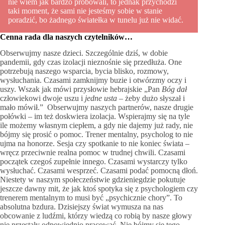
nie wiem jak bardzo próbowali, to jednak przychodzi
taki moment, że sami nie jesteśmy sobie w stanie
poradzić, bo żadnego światełka w tunelu już nie widać.
Cenna rada dla naszych czytelników…
Obserwujmy nasze dzieci. Szczególnie dziś, w dobie
pandemii, gdy czas izolacji nieznośnie się przedłuża. One
potrzebują naszego wsparcia, bycia blisko, rozmowy,
wysłuchania. Czasami zamknijmy buzie i otwórzmy oczy i
uszy. Wszak jak mówi przysłowie hebrajskie „Pan
Bóg dał
człowiekowi dwoje uszu i
jedne usta
– żeby dużo słyszał i
mało mówił.” Obserwujmy naszych partnerów, nasze drugie
połówki – im też doskwiera izolacja. Wspierajmy się na tyle
ile możemy własnym ciepłem, a gdy nie dajemy już rady, nie
bójmy się prosić o pomoc. Trener mentalny, psycholog to nie
ujma na honorze. Sesja czy spotkanie to nie koniec świata –
wręcz przeciwnie realna pomoc w trudnej chwili. Czasami
początek czegoś zupełnie innego. Czasami wystarczy tylko
wysłuchać. Czasami wesprzeć. Czasami podać pomocną dłoń.
Niestety w naszym społeczeństwie gdzieniegdzie pokutuje
jeszcze dawny mit, że jak ktoś spotyka się z psychologiem czy
trenerem mentalnym to musi być „psychicznie chory”. To
absolutna bzdura. Dzisiejszy świat wymusza na nas
obcowanie z ludźmi, którzy wiedzą co robią by nasze głowy
nie przestały odpowiednio pracować. Nie bójmy się tego.