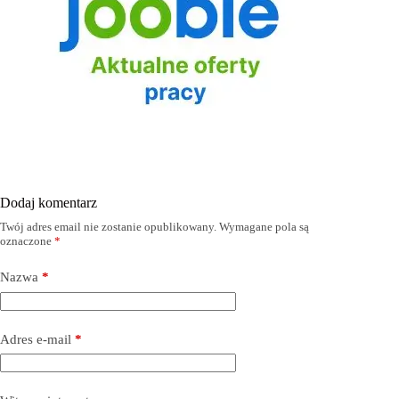
Dodaj komentarz
Twój adres email nie zostanie opublikowany.
Wymagane pola są
oznaczone
*
Nazwa
*
Adres e-mail
*