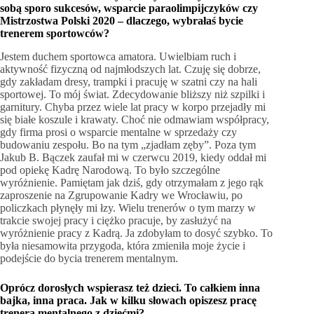
sobą sporo sukcesów, wsparcie paraolimpijczyków czy
Mistrzostwa Polski 2020 – dlaczego, wybrałaś bycie
trenerem sportowców?
Jestem duchem sportowca amatora. Uwielbiam ruch i
aktywność fizyczną od najmłodszych lat. Czuję się dobrze,
gdy zakładam dresy, trampki i pracuję w szatni czy na hali
sportowej. To mój świat. Zdecydowanie bliższy niż szpilki i
garnitury. Chyba przez wiele lat pracy w korpo przejadły mi
się białe koszule i krawaty. Choć nie odmawiam współpracy,
gdy firma prosi o wsparcie mentalne w sprzedaży czy
budowaniu zespołu. Bo na tym „zjadłam zęby”. Poza tym
Jakub B. Bączek zaufał mi w czerwcu 2019, kiedy oddał mi
pod opiekę Kadrę Narodową. To było szczególne
wyróżnienie. Pamiętam jak dziś, gdy otrzymałam z jego rąk
zaproszenie na Zgrupowanie Kadry we Wrocławiu, po
policzkach płynęły mi łzy. Wielu trenerów o tym marzy w
trakcie swojej pracy i ciężko pracuje, by zasłużyć na
wyróżnienie pracy z Kadrą. Ja zdobyłam to dosyć szybko. To
była niesamowita przygoda, która zmieniła moje życie i
podejście do bycia trenerem mentalnym.
Oprócz dorosłych wspierasz też dzieci. To całkiem inna
bajka, inna praca. Jak w kilku słowach opiszesz pracę
trenera mentalnego z dziećmi?