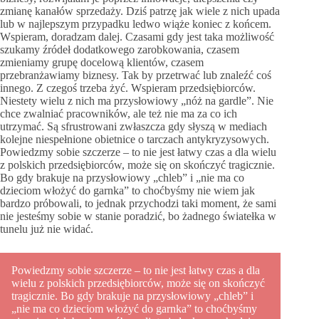
zmianę kanałów sprzedaży. Dziś patrzę jak wiele z nich upada
lub w najlepszym przypadku ledwo wiąże koniec z końcem.
Wspieram, doradzam dalej. Czasami gdy jest taka możliwość
szukamy źródeł dodatkowego zarobkowania, czasem
zmieniamy grupę docelową klientów, czasem
przebranżawiamy biznesy. Tak by przetrwać lub znaleźć coś
innego. Z czegoś trzeba żyć. Wspieram przedsiębiorców.
Niestety wielu z nich ma przysłowiowy „nóż na gardle”. Nie
chce zwalniać pracowników, ale też nie ma za co ich
utrzymać. Są sfrustrowani zwłaszcza gdy słyszą w mediach
kolejne niespełnione obietnice o tarczach antykryzysowych.
Powiedzmy sobie szczerze – to nie jest łatwy czas a dla wielu
z polskich przedsiębiorców, może się on skończyć tragicznie.
Bo gdy brakuje na przysłowiowy „chleb” i „nie ma co
dzieciom włożyć do garnka” to choćbyśmy nie wiem jak
bardzo próbowali, to jednak przychodzi taki moment, że sami
nie jesteśmy sobie w stanie poradzić, bo żadnego światełka w
tunelu już nie widać.
Powiedzmy sobie szczerze – to nie jest łatwy czas a dla
wielu z polskich przedsiębiorców, może się on skończyć
tragicznie. Bo gdy brakuje na przysłowiowy „chleb” i
„nie ma co dzieciom włożyć do garnka” to choćbyśmy