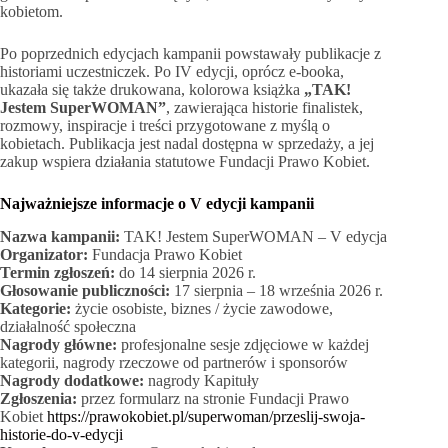
kobietom.
Po poprzednich edycjach kampanii powstawały publikacje z
historiami uczestniczek. Po IV edycji, oprócz e-booka,
ukazała się także drukowana, kolorowa książka
„TAK!
Jestem SuperWOMAN”
, zawierająca historie finalistek,
rozmowy, inspiracje i treści przygotowane z myślą o
kobietach. Publikacja jest nadal dostępna w sprzedaży, a jej
zakup wspiera działania statutowe Fundacji Prawo Kobiet.
Najważniejsze informacje o V edycji kampanii
Nazwa kampanii:
TAK! Jestem SuperWOMAN – V edycja
Organizator:
Fundacja Prawo Kobiet
Termin zgłoszeń:
do 14 sierpnia 2026 r.
Głosowanie publiczności:
17 sierpnia – 18 września 2026 r.
Kategorie:
życie osobiste, biznes / życie zawodowe,
działalność społeczna
Nagrody główne:
profesjonalne sesje zdjęciowe w każdej
kategorii, nagrody rzeczowe od partnerów i sponsorów
Nagrody dodatkowe:
nagrody Kapituły
Zgłoszenia:
przez formularz na stronie Fundacji Prawo
Kobiet
https://prawokobiet.pl/superwoman/przeslij-swoja-
historie-do-v-edycji