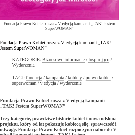
Fundacja Prawo Kobiet rusza z V edycją kampanii „TAK! Jestem
SuperWOMAN”
Fundacja Prawo Kobiet rusza z V edycją kampanii „TAK!
Jestem SuperWOMAN”
KATEGORIE:
Biznesowe informacje
/
Inspirująco
/
Wydarzenia
TAGI:
fundacja
/
kampania
/
kobiety
/
prawo kobiet
/
superwoman
/
v edycja
/
wydarzenie
Fundacja Prawo Kobiet rusza z V edycją kampanii
„TAK! Jestem SuperWOMAN”
Trzy kategorie, prawdziwe historie kobiet i nowa odsłona
projektu, który od lat pokazuje kobiecą siłę, sprawczość i
odwagę. Fundacja Prawo Kobiet rozpoczyna nabór do V
edycji kampanii społecznej „TAK! Jestem