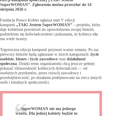
SuperWOMAN”. Zgłoszenia można przesyłać do 14
sierpnia 2026 r.
Fundacja Prawo Kobiet ogłasza start V edycji
kampanii
„TAK! Jestem SuperWOMAN”
– projektu, który
daje kobietom przestrzeń do opowiedzenia swojej historii,
podzielenia się doświadczeniem i pokazania, że kobieca siła
ma wiele twarzy.
Tegoroczna edycja kampanii przynosi ważne zmiany. Po raz
pierwszy historie będą zgłaszane w trzech kategoriach:
życie
osobiste
,
biznes / życie zawodowe
oraz
działalność
społeczna
. Dzięki temu organizatorki chcą jeszcze pełniej
pokazać różnorodność kobiecych doświadczeń — od
osobistych przełomów, przez rozwój zawodowy i
przedsiębiorczość, po działania podejmowane na rzecz innych
osób i lokalnych społeczności.
– „
SuperWOMAN nie ma jednego
wzoru. Dla jednej kobiety będzie to