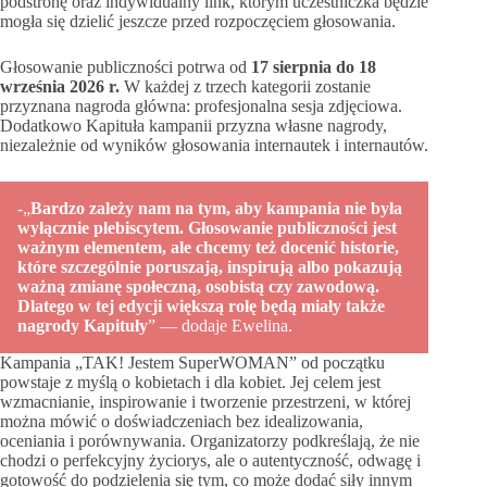
podstronę oraz indywidualny link, którym uczestniczka będzie
mogła się dzielić jeszcze przed rozpoczęciem głosowania.
Głosowanie publiczności potrwa od
17 sierpnia do 18
września 2026 r.
W każdej z trzech kategorii zostanie
przyznana nagroda główna: profesjonalna sesja zdjęciowa.
Dodatkowo Kapituła kampanii przyzna własne nagrody,
niezależnie od wyników głosowania internautek i internautów.
-„
Bardzo zależy nam na tym, aby kampania nie była
wyłącznie plebiscytem. Głosowanie publiczności jest
ważnym elementem, ale chcemy też docenić historie,
które szczególnie poruszają, inspirują albo pokazują
ważną zmianę społeczną, osobistą czy zawodową.
Dlatego w tej edycji większą rolę będą miały także
nagrody Kapituły
” — dodaje Ewelina.
Kampania „TAK! Jestem SuperWOMAN” od początku
powstaje z myślą o kobietach i dla kobiet. Jej celem jest
wzmacnianie, inspirowanie i tworzenie przestrzeni, w której
można mówić o doświadczeniach bez idealizowania,
oceniania i porównywania. Organizatorzy podkreślają, że nie
chodzi o perfekcyjny życiorys, ale o autentyczność, odwagę i
gotowość do podzielenia się tym, co może dodać siły innym