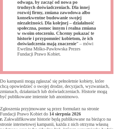
odwaga, by zacząć od nowa po
trudnych doświadczeniach. Dla innej
rozwój firmy, zmiana zawodowa albo
konsekwentne budowanie swojej
niezależności. Dla kolejnej – działalność
społeczna, pomoc innym i realna zmiana
w swoim otoczeniu. Chcemy pokazać te
historie i przypomnieć kobietom, że ich
doświadczenia mają znaczenie
” – mówi
Ewelina Miśko-Pawłowska Prezes
Fundacji Prawo Kobiet.
Do kampanii mogą zgłaszać się pełnoletnie kobiety, które
chcą opowiedzieć o swojej drodze, decyzjach, wyzwaniach,
zmianach, działaniach lub doświadczeniach. Historie mogą
być publikowane imiennie lub anonimowo.
Zgłoszenia przyjmowane są przez formularz na stronie
Fundacji Prawo Kobiet do
14 sierpnia 2026
r.
Zakwalifikowane historie będą publikowane na bieżąco na
stronie internetowej kampanii, każda z nich otrzyma własną