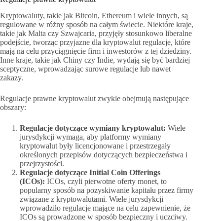
Kryptowaluty, takie jak Bitcoin, Ethereum i wiele innych, są
regulowane w różny sposób na całym świecie. Niektóre kraje,
takie jak Malta czy Szwajcaria, przyjęły stosunkowo liberalne
podejście, tworząc przyjazne dla kryptowalut regulacje, które
mają na celu przyciągnięcie firm i inwestorów z tej dziedziny.
Inne kraje, takie jak Chiny czy Indie, wydają się być bardziej
sceptyczne, wprowadzając surowe regulacje lub nawet
zakazy.
Regulacje prawne kryptowalut zwykle obejmują następujące
obszary:
Regulacje dotyczące wymiany kryptowalut:
Wiele
jurysdykcji wymaga, aby platformy wymiany
kryptowalut były licencjonowane i przestrzegały
określonych przepisów dotyczących bezpieczeństwa i
przejrzystości.
Regulacje dotyczące Initial Coin Offerings
(ICOs):
ICOs, czyli pierwotne oferty monet, to
popularny sposób na pozyskiwanie kapitału przez firmy
związane z kryptowalutami. Wiele jurysdykcji
wprowadziło regulacje mające na celu zapewnienie, że
ICOs są prowadzone w sposób bezpieczny i uczciwy.