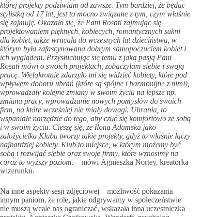
której projekty podziwiam od zawsze. Tym bardziej, że będąc
stylistką od 17 lat, jest to mocno związane z tym, czym właśnie
się zajmuję. Okazało się, że Pani Rosati zajmując się
projektowaniem pięknych, kobiecych, romantycznych sukni
dla kobiet, także wracała do wczesnych lat dzieciństwa, w
którym była zafascynowana dobrym samopoczuciem kobiet i
ich wyglądem. Przysłuchując się temu z jaką pasją Pani
Rosati mówi o swoich projektach, zobaczyłam siebie i swoją
pracę. Wielokrotnie zdarzyło mi się widzieć kobiety, które pod
wpływem doboru ubrań (które są spójne i harmonijne z nimi),
wprowadzały kolejne zmiany w swoim życiu na lepsze np.
zmiana pracy, wprowadzanie nowych pomysłów do swoich
firm, na które wcześniej nie miały dowagi. Ubrania, to
wspaniałe narzędzie do tego, aby czuć się komfortowo ze sobą
i w swoim życiu. Cieszę się, że Ilona Adamska jako
założycielka Klubu tworzy takie projekty, gdyż to właśnie łączy
najbardziej kobiety. Klub to miejsce, w którym możemy być
sobą i rozwijać siebie oraz swoje firmy, które wznosimy na
coraz to wyższy poziom. –
mówi Agnieszka Nortey, kreatorka
wizerunku.
Na inne aspekty sesji zdjęciowej – możliwość pokazania
innym paniom, że role, jakie odgrywamy w społeczeństwie
nie muszą wcale nas ograniczać, wskazała inna uczestniczka