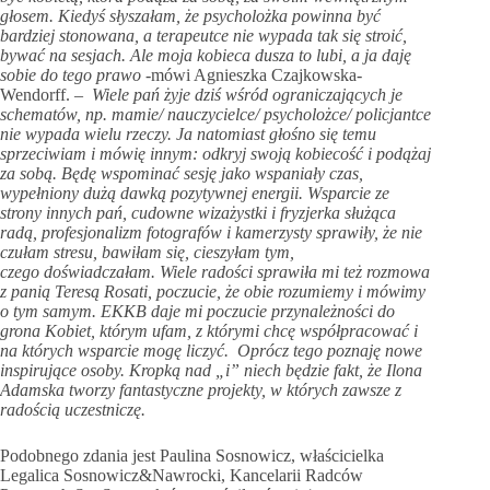
głosem. Kiedyś słyszałam, że psycholożka powinna być
bardziej stonowana, a terapeutce nie wypada tak się stroić,
bywać na sesjach. Ale moja kobieca dusza to lubi, a ja daję
sobie do tego prawo
-mówi Agnieszka Czajkowska-
Wendorff. –
Wiele pań żyje dziś wśród ograniczających je
schematów, np. mamie/ nauczycielce/ psycholożce/ policjantce
nie wypada wielu rzeczy. Ja natomiast głośno się temu
sprzeciwiam i mówię innym: odkryj swoją kobiecość i podążaj
za sobą.
Będę wspominać sesję jako wspaniały czas,
wypełniony dużą dawką pozytywnej energii. Wsparcie ze
strony innych pań, cudowne wizażystki i fryzjerka służąca
radą, profesjonalizm fotografów i kamerzysty sprawiły, że nie
czułam stresu, bawiłam się, cieszyłam tym,
czego
doświadczałam
. Wiele radości sprawiła mi też rozmowa
z panią Teresą Rosati, poczucie, że obie rozumiemy i mówimy
o tym samym.
EKKB daje mi poczucie przynależności do
grona Kobiet, którym ufam, z którymi chcę współpracować i
na których wsparcie mogę liczyć. Oprócz tego poznaję nowe
inspirujące osoby. Kropką nad „i” niech będzie fakt, że Ilona
Adamska tworzy fantastyczne projekty, w których zawsze z
radością uczestniczę.
Podobnego zdania jest Paulina Sosnowicz, właścicielka
Legalica Sosnowicz&Nawrocki, Kancelarii Radców