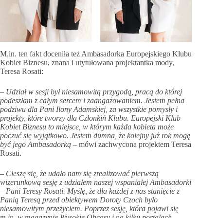
M.in. ten fakt doceniła też Ambasadorka Europejskiego Klubu
Kobiet Biznesu, znana i utytułowana projektantka mody,
Teresa Rosati:
– Udział w sesji był niesamowitą przygodą, pracą do której
podeszłam z całym sercem i zaangażowaniem. Jestem pełna
podziwu dla Pani Ilony Adamskiej, za wszystkie pomysły i
projekty, które tworzy dla Członkiń Klubu. Europejski Klub
Kobiet Biznesu to miejsce, w którym każda kobieta może
poczuć się wyjątkowo. Jestem dumna, że kolejny już rok mogę
być jego Ambasadorką
– mówi zachwycona projektem Teresa
Rosati.
– Cieszę się, że udało nam się zrealizować pierwszą
wizerunkową sesję z udziałem naszej wspaniałej Ambasadorki
– Pani Teresy Rosati. Myślę, że dla każdej z nas stanięcie z
Panią Teresą przed obiektywem Doroty Czoch było
niesamowitym przeżyciem. Poprzez sesję, która pojawi się
m.in. w magazynie Wysokie Obcasy i na kilku portalach