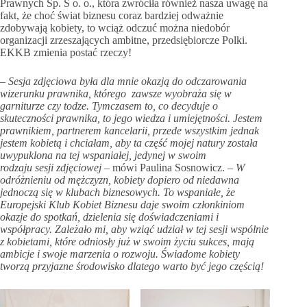
Prawnych Sp. S o. o., która zwróciła również nasza uwagę na
fakt, że choć świat biznesu coraz bardziej odważnie
zdobywają kobiety, to wciąż odczuć można niedobór
organizacji zrzeszających ambitne, przedsiębiorcze Polki.
EKKB zmienia postać rzeczy!
– Sesja zdjęciowa była dla mnie okazją do odczarowania
wizerunku prawnika, którego zawsze wyobraża się w
garniturze czy todze. Tymczasem to, co decyduje o
skuteczności prawnika, to jego wiedza i umiejętności. Jestem
prawnikiem, partnerem kancelarii, przede wszystkim jednak
jestem kobietą i chciałam, aby ta część mojej natury została
uwypuklona na tej wspaniałej, jedynej w swoim
rodzaju sesji zdjęciowej
– mówi Paulina Sosnowicz.
– W
odróżnieniu od mężczyzn, kobiety dopiero od niedawna
jednoczą się w klubach biznesowych. To wspaniałe, że
Europejski Klub Kobiet Biznesu daje swoim członkiniom
okazje do spotkań, dzielenia się doświadczeniami i
współpracy. Zależało mi, aby wziąć udział w tej sesji wspólnie
z kobietami, które odniosły już w swoim życiu sukces, mają
ambicje i swoje marzenia o rozwoju. Świadome kobiety
tworzą przyjazne środowisko dlatego warto być jego częścią!