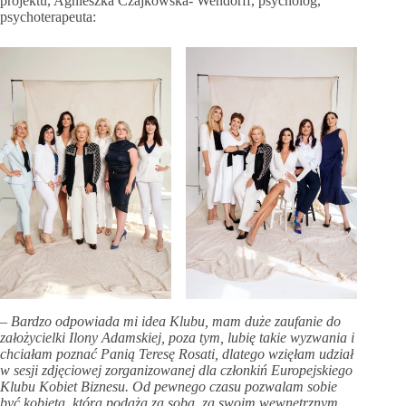
projektu, Agnieszka Czajkowska- Wendorff, psycholog,
psychoterapeuta:
–
Bardzo odpowiada mi idea Klubu, mam duże zaufanie do
założycielki Ilony Adamskiej, poza tym, lubię takie wyzwania i
chciałam poznać Panią Teresę Rosati, dlatego wzięłam udział
w sesji zdjęciowej zorganizowanej dla członkiń Europejskiego
Klubu Kobiet Biznesu. Od pewnego czasu pozwalam sobie
być kobietą, która podąża za sobą, za swoim wewnętrznym