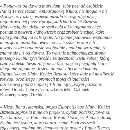
– Ponieważ od dawna marzyłam, żeby poznać osobiście
Panią Teresę Rosati, Ambasadorkę Klubu, nie mogłam nie
skorzystać z okazji wzięcia udziału w sesji zdjęciowej
organizowanej przez Europejski Klub Kobiet Biznesu.
Motywacją do udziału w sesji była także ogromna chęć
poznania nowych klubowiczek oraz zrobienie zdjęć, które
będą pamiątką na całe życie. Na planie panowała wspaniała
atmosfera, poznałam wiele nowych osób, w których
towarzystwie czułam się swobodnie i miałam wrażenie, że
znamy się już od dawna. To właśnie najmocniejsza strona
naszego Klubu: życzliwość i serdeczność wielu kobiet, którą
czuć z daleka. Sesja zdjęciowa była piękną przygodą której
długo nie zapomnę. Jestem dumna z bycia członkinią
Europejskiego Klubu Kobiet Biznesu, który daje mi możliwość
rozwoju osobistego i promocji mojej działalności
biznesowej
poprzez
opiekę PR na najwyższym poziomie
–
mówi Dorota Lubczyńska, właścicielka Gabinetu
Kosmetycznego Orchidea.
– Kiedy Ilona Adamska, prezes Europejskiego Klubu Kobiet
Biznesu zaprosiła mnie do projektu, byłam podekscytowana!
Tym bardziej, że Pani Teresa Rosati, która jest Ambasadorką
Klubu, jest osobą, którą bardzo cenię. Podczas sesji
zdjęciowej, miałam przyjemność rozmawiać z Panią Teresą,