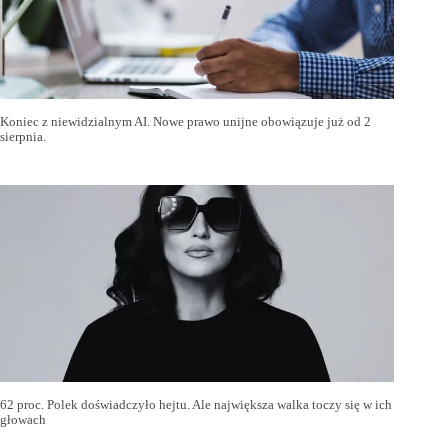
Koniec z niewidzialnym AI. Nowe prawo unijne obowiązuje już od 2
sierpnia.
62 proc. Polek doświadczyło hejtu. Ale największa walka toczy się w ich
głowach