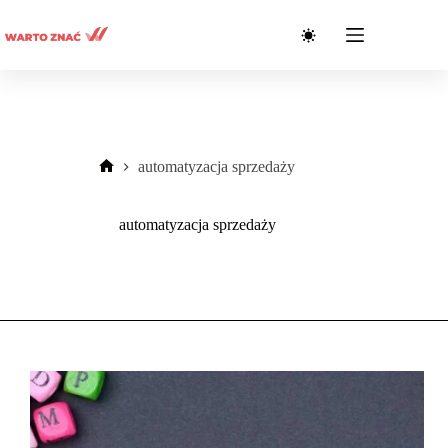
Przejdź
do
treści
automatyzacja sprzedaży
Strona
główna
automatyzacja sprzedaży