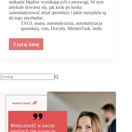
unikanie błędów wynikających z nieuwagi. W tym
artykule dowiesz się, jak krok po kroku
zautomatyzować dział sprzedaży i jakie narzędzia są
do tego niezbędne.
TAGI:
asana
,
automatyzacja
,
automatyzacja
sprzedaży
,
crm
,
Docsify
,
MeisterTask
,
trello
Czytaj dalej
Jak
unowocześnić
dział
sprzedaży,
aby
handlowcy
pracowali
wielokrotnie
wydajniej