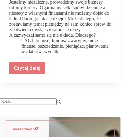
Jesteśmy niezależne, prowadzimy swoje biznesy,
robimy kariery. Ogarniamy setki spraw dziennie a
niestety z własnymi finansami nie możemy dojść do
ładu. Dlaczego tak się dzieje? Może dlatego, że
zostawiamy temat pieniędzy na sam koniec spraw do
załatwienia myśląc że samo się ułoży.
A zazwyczaj samo się nie układa. Dlaczego?
TAGI:
finanse
,
fundusz awaryjny
,
moje
finanse
,
oszczedzanie
,
pieniądze
,
planowanie
wydatków
,
wydatki
Czytaj dalej
Ja
i
moje
finanse.
4
kroki
do
opanowania
wydatków.