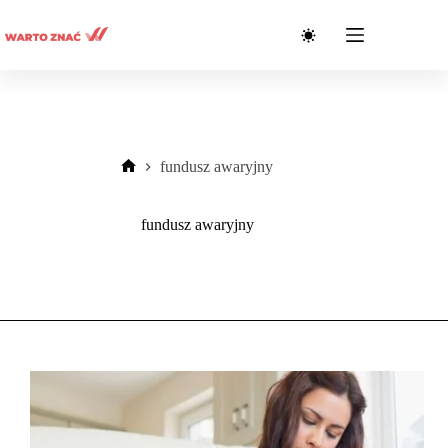
Przejdź
do
treści
fundusz awaryjny
Strona
główna
fundusz awaryjny