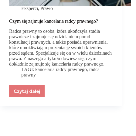
Eksperci
,
Prawo
Czym się zajmuje kancelaria radcy prawnego?
Radca prawny to osoba, która ukończyła studia
prawnicze i zajmuje się udzielaniem porad i
konsultacji prawnych, a także posiada uprawnienia,
które umożliwiają reprezentację swoich klientów
przed sądem. Specjalizuje się on w wielu dziedzinach
prawa. Z naszego artykułu dowiesz się, czym
dokładnie zajmuje się kancelaria radcy prawnego.
TAGI:
kancelaria radcy prawnego
,
radca
prawny
Czytaj dalej
Czym
się
zajmuje
kancelaria
radcy
prawnego?