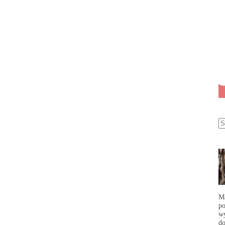
Ma
po
wy
do