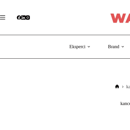
Przejdź
do
treści
Eksperci
Brand
k
Strona
główn
kanc