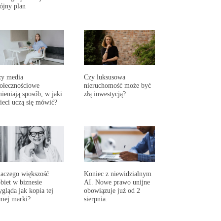
ójny plan
zy media
Czy luksusowa
ołecznościowe
nieruchomość może być
ieniają sposób, w jaki
złą inwestycją?
ieci uczą się mówić?
aczego większość
Koniec z niewidzialnym
biet w biznesie
AI. Nowe prawo unijne
gląda jak kopia tej
obowiązuje już od 2
mej marki?
sierpnia.