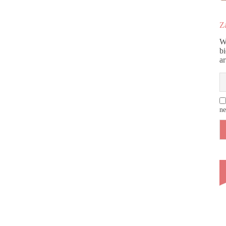
Za
W
b
a
ne