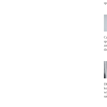
sp
C
sp
zm
dz
Dl
ko
wy
sa