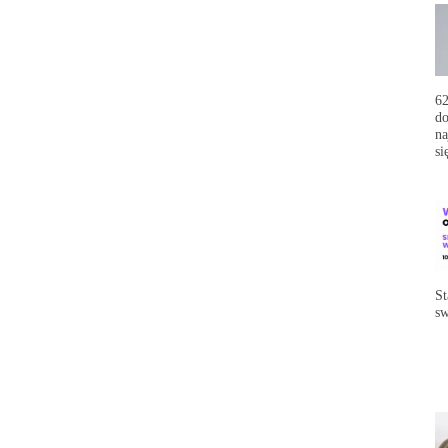
62
do
na
si
St
sw