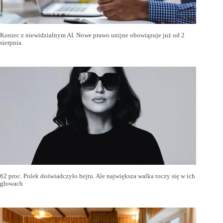
Koniec z niewidzialnym AI. Nowe prawo unijne obowiązuje już od 2
sierpnia.
62 proc. Polek doświadczyło hejtu. Ale największa walka toczy się w ich
głowach