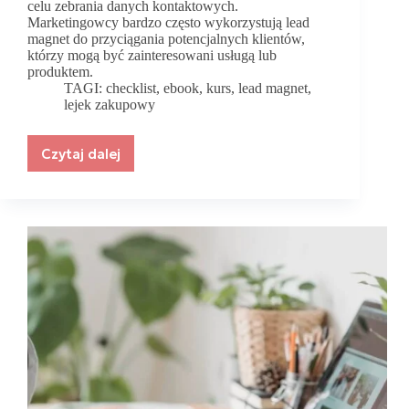
celu zebrania danych kontaktowych.
Marketingowcy bardzo często wykorzystują lead
magnet do przyciągania potencjalnych klientów,
którzy mogą być zainteresowani usługą lub
produktem.
TAGI:
checklist
,
ebook
,
kurs
,
lead magnet
,
lejek zakupowy
Czytaj dalej
Lead
magnet
–
czym
jest
i
jak
możesz
go
wykorzystać?