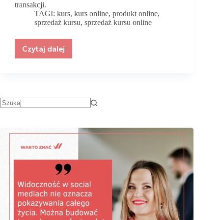
transakcji.
TAGI:
kurs
,
kurs online
,
produkt online
,
sprzedaż kursu
,
sprzedaż kursu online
Czytaj dalej
Twoja
pierwsza
strona
do
sprzedaży
kursu
online.
Sprawdź,
co
na
niej
zamieścić.