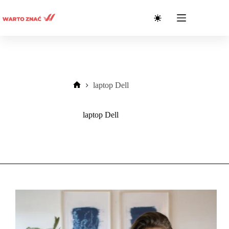
Przejdź
do
treści
laptop Dell
Strona
główna
laptop Dell