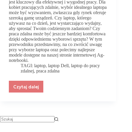
jest kluczowy dla efektywnej i wygodnej pracy. Dla
kobiet pracujących zdalnie, wybór idealnego laptopa
może być wyzwaniem, zwłaszcza gdy rynek oferuje
szeroką gamę urządzeń. Czy laptop, którego
używasz na co dzień, jest wystarczająco wydajny,
aby sprostać Twoim codziennym zadaniom? Czy
praca zdalna może być jeszcze bardziej komfortowa
dzięki odpowiedniemu wyborowi sprzętu? W tym
przewodniku przedstawimy, na co zwrócić uwagę
przy wyborze laptopa oraz polecimy najlepsze
modele dostępne na naszej stronie internetowej Ag-
notebooki.
TAGI:
laptop
,
laptop Dell
,
laptop do pracy
zdalnej
,
praca zdalna
Czytaj dalej
Przewodnik
dla
kobiety
pracującej
zdalnie.
Jak
wybrać
idealny